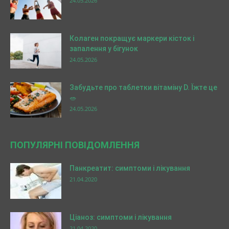
24.05.2026
Колаген покращує маркери кісток і
запалення у бігунок
24.05.2026
Забудьте про таблетки вітаміну D. Їжте це
🥗
24.05.2026
ПОПУЛЯРНІ ПОВІДОМЛЕННЯ
Панкреатит: симптоми і лікування
21.04.2020
Ціаноз: симптоми і лікування
21.04.2020