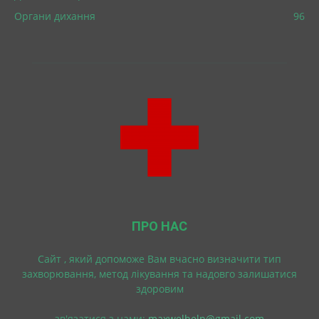
Органи дихання
96
ПРО НАС
Cайт , який допоможе Вам вчасно визначити тип
захворювання, метод лікування та надовго залишатися
здоровим
зв'язатися з нами:
maxwelhelp@gmail.com