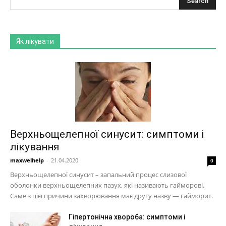
Як лікувати
Верхньощелепної синусит: симптоми і
лікування
maxwelhelp
-
21.04.2020
0
Верхньощелепної синусит – запальний процес слизової
оболонки верхньощелепних пазух, які називають гайморові.
Саме з цієї причини захворювання має другу назву — гайморит.
Гіпертонічна хвороба: симптоми і