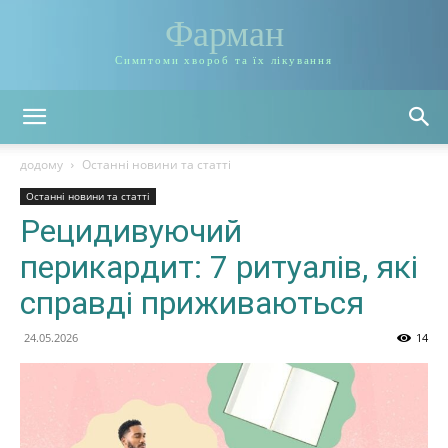
Фарман
Симптоми хвороб та їх лікування
додому
Останні новини та статті
Останні новини та статті
Рецидивуючий
перикардит: 7 ритуалів, які
справді приживаються
24.05.2026
14