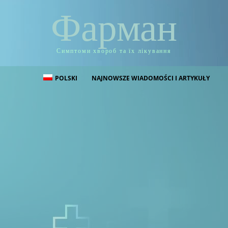
Фарман
Симптоми хвороб та їх лікування
POLSKI
NAJNOWSZE WIADOMOŚCI I ARTYKUŁY