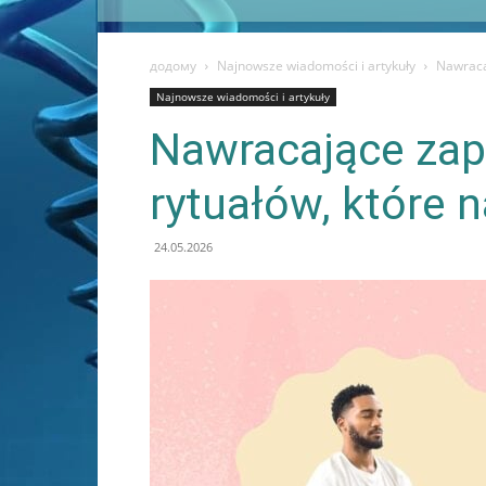
додому
Najnowsze wiadomości i artykuły
Nawracaj
Najnowsze wiadomości i artykuły
Nawracające zapa
rytuałów, które 
24.05.2026