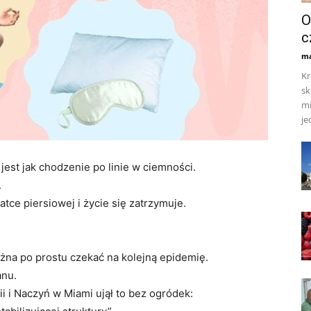
O
c
ma
Kr
sk
mi
je
jest jak chodzenie po linie w ciemności.
.
atce piersiowej i życie się zatrzymuje.
ożna po prostu czekać na kolejną epidemię.
anu.
ii i Naczyń w Miami ujął to bez ogródek: