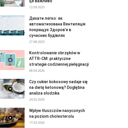
це важливо
12.09.2025
Дихати легко: як
автоматизована Вентиляція
покращує Здоров’я в
сучасних будівлях
27.08.2025
Kontrolowanie obrzęków w
ATTR-CM: praktyczne
strategie codziennej pielęgnacji
08.04.2026
Czy cukier kokosowy nadaje się
na dietę ketonową? Dogłębna
analiza słodzika
24.02.2026
Wpływ tłuszczów nasyconych
na poziom cholesterolu
17.03.2026