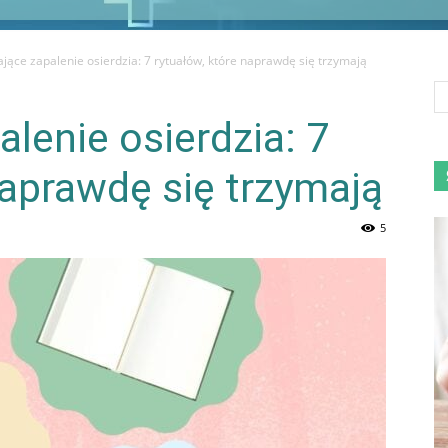
ące zapalenie osierdzia: 7 rytuałów, które naprawdę się trzymają
lenie osierdzia: 7
naprawdę się trzymają
5