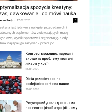
ptymalizacja spożycia kreatyny:
zas, dawkowanie i co mówi nauka
xwelhelp
-
17.02.2026
0
eatyna jest jednym z najlepiej przebadanych i
utecznych suplementów zwiększających masę
ęśniową, wyniki sportowe i regenerację. Kiedy
dnak najlepiej go zażywać – przed, po...
Конгрес, можливо, нарешті
вирішить проблему нестачі
лікарів у країні
06.08.2025
Dieta przeciwzapalna:
podejście oparte na nauce
20.03.2026
Регулярний догляд за очима
при географічній атрофії: чому