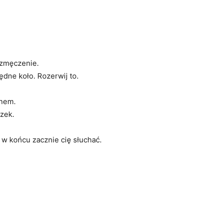
 zmęczenie.
ędne koło. Rozerwij to.
snem.
zek.
o w końcu zacznie cię słuchać.