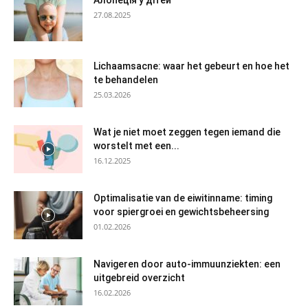
Алопеція у дітей
27.08.2025
Lichaamsacne: waar het gebeurt en hoe het
te behandelen
25.03.2026
Wat je niet moet zeggen tegen iemand die
worstelt met een...
16.12.2025
Optimalisatie van de eiwitinname: timing
voor spiergroei en gewichtsbeheersing
01.02.2026
Navigeren door auto-immuunziekten: een
uitgebreid overzicht
16.02.2026