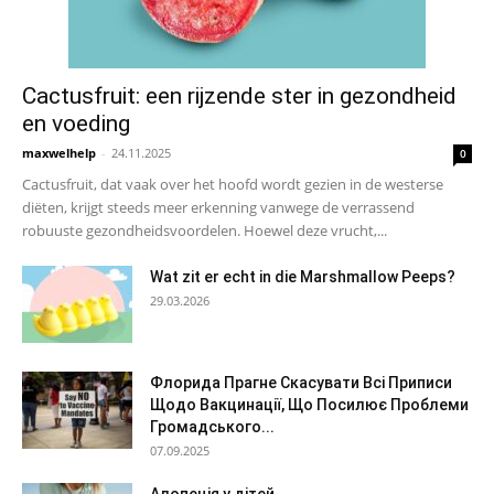
Cactusfruit: een rijzende ster in gezondheid
en voeding
maxwelhelp
-
24.11.2025
0
Cactusfruit, dat vaak over het hoofd wordt gezien in de westerse
diëten, krijgt steeds meer erkenning vanwege de verrassend
robuuste gezondheidsvoordelen. Hoewel deze vrucht,...
Wat zit er echt in die Marshmallow Peeps?
29.03.2026
Флорида Прагне Скасувати Всі Приписи
Щодо Вакцинації, Що Посилює Проблеми
Громадського...
07.09.2025