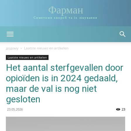
Фарман
Симптоми хвороб та їх лікування
додому
Laatste nieuws en artikelen
Laatste nieuws en artikelen
Het aantal sterfgevallen door
opioïden is in 2024 gedaald,
maar de val is nog niet
gesloten
23.05.2026
23