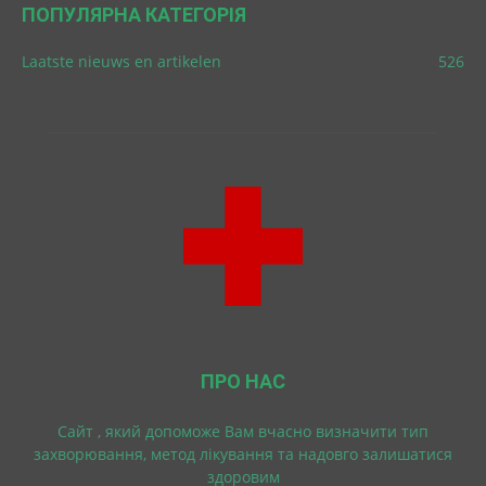
ПОПУЛЯРНА КАТЕГОРІЯ
Laatste nieuws en artikelen
526
ПРО НАС
Cайт , який допоможе Вам вчасно визначити тип
захворювання, метод лікування та надовго залишатися
здоровим