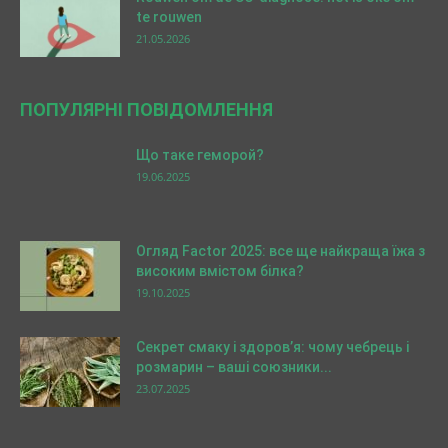
te rouwen
21.05.2026
ПОПУЛЯРНІ ПОВІДОМЛЕННЯ
Що таке геморой?
19.06.2025
Огляд Factor 2025: все ще найкраща їжа з
високим вмістом білка?
19.10.2025
Секрет смаку і здоров’я: чому чебрець і
розмарин – ваші союзники...
23.07.2025