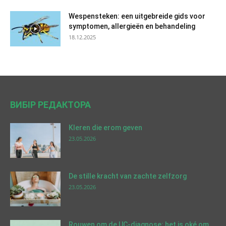
Wespensteken: een uitgebreide gids voor
symptomen, allergieën en behandeling
18.12.2025
ВИБІР РЕДАКТОРА
Kleren die erom geven
23.05.2026
De stille kracht van zachte zelfzorg
23.05.2026
Rouwen om de UC-diagnose: het is oké om