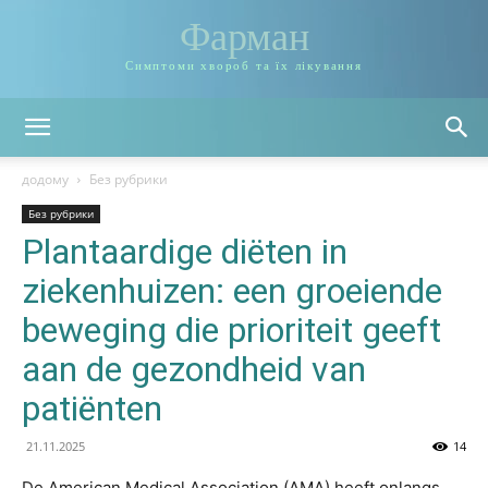
Фарман
Симптоми хвороб та їх лікування
додому
Без рубрики
Без рубрики
Plantaardige diëten in
ziekenhuizen: een groeiende
beweging die prioriteit geeft
aan de gezondheid van
patiënten
21.11.2025
14
De American Medical Association (AMA) heeft onlangs