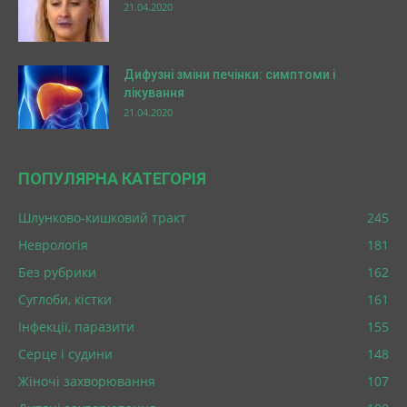
21.04.2020
Дифузні зміни печінки: симптоми і
лікування
21.04.2020
ПОПУЛЯРНА КАТЕГОРІЯ
Шлунково-кишковий тракт
245
Неврологія
181
Без рубрики
162
Суглоби, кістки
161
Інфекції, паразити
155
Серце і судини
148
Жіночі захворювання
107