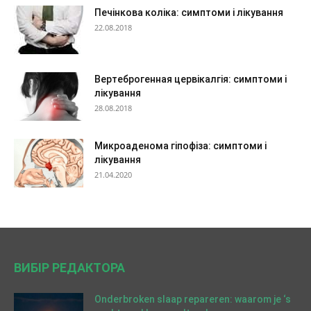
Печінкова коліка: симптоми і лікування
22.08.2018
Вертеброгенная цервікалгія: симптоми і
лікування
28.08.2018
Микроаденома гіпофіза: симптоми і
лікування
21.04.2020
ВИБІР РЕДАКТОРА
Onderbroken slaap repareren: waarom je ‘s