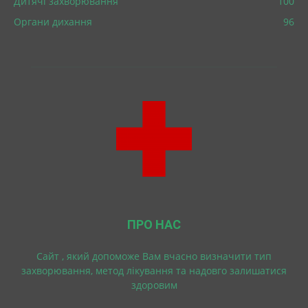
Дитячі захворювання
100
Органи дихання
96
ПРО НАС
Cайт , який допоможе Вам вчасно визначити тип
захворювання, метод лікування та надовго залишатися
здоровим