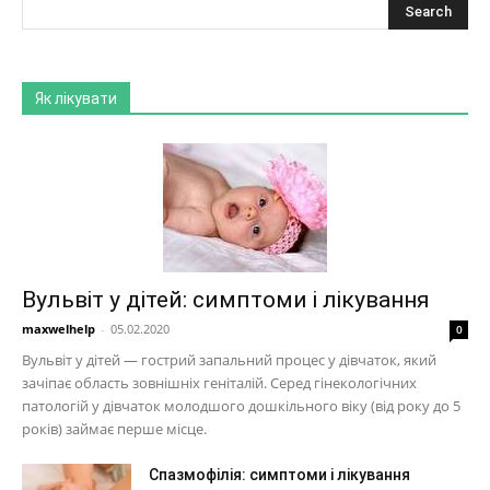
Як лікувати
Вульвіт у дітей: симптоми і лікування
maxwelhelp
-
05.02.2020
0
Вульвіт у дітей — гострий запальний процес у дівчаток, який
зачіпає область зовнішніх геніталій. Серед гінекологічних
патологій у дівчаток молодшого дошкільного віку (від року до 5
років) займає перше місце.
Спазмофілія: симптоми і лікування