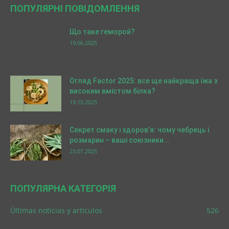
ПОПУЛЯРНІ ПОВІДОМЛЕННЯ
Що таке геморой?
19.06.2025
Огляд Factor 2025: все ще найкраща їжа з
високим вмістом білка?
19.10.2025
Секрет смаку і здоров’я: чому чебрець і
розмарин – ваші союзники...
23.07.2025
ПОПУЛЯРНА КАТЕГОРІЯ
Últimas noticias y artículos
526