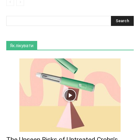
Як лікувати
The Unseen Risks of Untreated Crohn’s