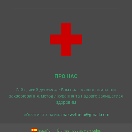
ПРО НАС
Cайт , який допоможе Вам вчасно визначити тип
захворювання, метод лікування та надовго залишатися
здоровим
зв'язатися з нами:
maxwelhelp@gmail.com
Español
Últimas noticias y artículos