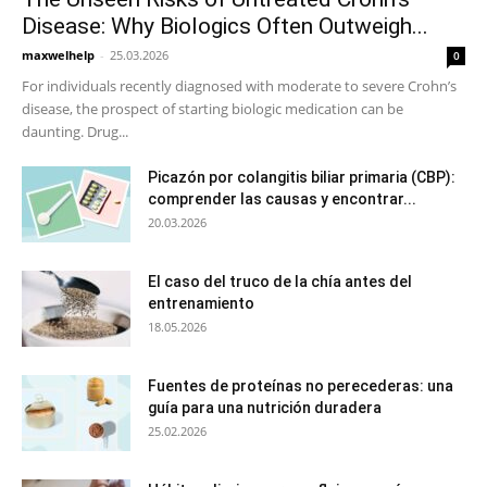
Disease: Why Biologics Often Outweigh...
maxwelhelp
-
25.03.2026
0
For individuals recently diagnosed with moderate to severe Crohn’s
disease, the prospect of starting biologic medication can be
daunting. Drug...
Picazón por colangitis biliar primaria (CBP):
comprender las causas y encontrar...
20.03.2026
El caso del truco de la chía antes del
entrenamiento
18.05.2026
Fuentes de proteínas no perecederas: una
guía para una nutrición duradera
25.02.2026