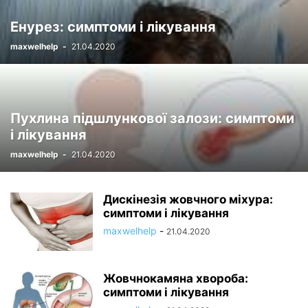
Енурез: симптоми і лікування
maxwelhelp
-
21.04.2020
Пухлина підшлункової залози: симптоми
і лікування
maxwelhelp
-
21.04.2020
Дискінезія жовчного міхура:
симптоми і лікування
maxwelhelp
-
21.04.2020
Жовчнокамяна хвороба:
симптоми і лікування