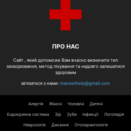
ПРО НАС
Cайт , який допоможе Вам вчасно визначити тип
захворювання, метод лікування та надовго залишатися
здоровим
зв'язатися з нами:
maxwelhelp@gmail.com
Алергія
Жіночі
Чоловічі
Дитячі
Ендокринна система
Зір
Зуби
Інфекції
Логопедія
Неврологія
Дихання
Отоларингологія