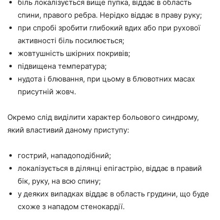
біль локалізується вище пупка, віддає в область
спини, правого ребра. Нерідко віддає в праву руку;
при спробі зробити глибокий вдих або при рухової
активності біль посилюється;
жовтушність шкірних покривів;
підвищена температура;
нудота і блювання, при цьому в блювотних масах
присутній жовч.
Окремо слід виділити характер больового синдрому,
який властивий даному приступу:
гострий, нападоподібний;
локалізується в ділянці епігастрію, віддає в правий
бік, руку, на всю спину;
у деяких випадках віддає в область грудини, що буде
схоже з нападом стенокардії.