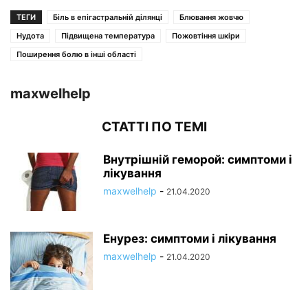
ТЕГИ
Біль в епігастральній ділянці
Блювання жовчю
Нудота
Підвищена температура
Пожовтіння шкіри
Поширення болю в інші області
maxwelhelp
СТАТТІ ПО ТЕМІ
Внутрішній геморой: симптоми і
лікування
maxwelhelp
-
21.04.2020
Енурез: симптоми і лікування
maxwelhelp
-
21.04.2020