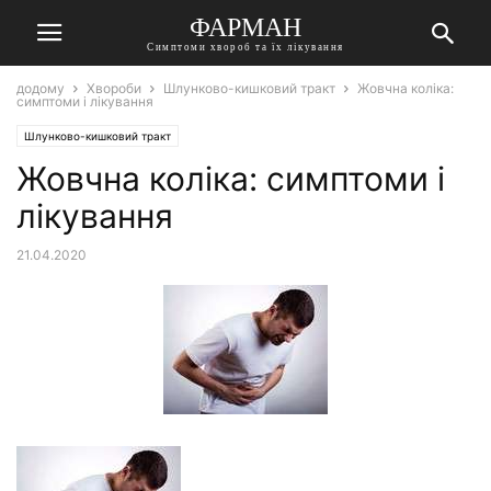
ФАРМАН
Симптоми хвороб та їх лікування
додому
Хвороби
Шлунково-кишковий тракт
Жовчна коліка:
симптоми і лікування
Шлунково-кишковий тракт
Жовчна коліка: симптоми і
лікування
21.04.2020