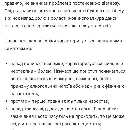
правило, не виникає проблем з постановкою діагнозу.
Слід зазначити, що через особливості будови організму,
в жінок напад болю в області жовчного міхура даної
етіології спостерігається частіше, ніж у чоловіків.
Напад печінкової коліки характеризується наступними
симптомами:
напад починається різко, характеризується сильною
нестерпним болем. Найчастіше приступ починається
різко і після вживання жирної, важкої їжі, після
прийому алкогольних напоїв або надмірних фізичних
навантажень;
протягом першої години біль тільки наростає;
напад триває від двох до шести годин. Якщо після
закінчення цього часу біль не проходить, то це може
свідчити про напад гострого холециститу;