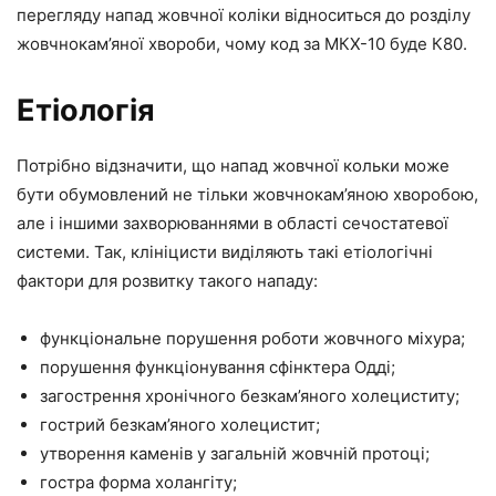
перегляду напад жовчної коліки відноситься до розділу
жовчнокам’яної хвороби, чому код за МКХ-10 буде К80.
Етіологія
Потрібно відзначити, що напад жовчної кольки може
бути обумовлений не тільки жовчнокам’яною хворобою,
але і іншими захворюваннями в області сечостатевої
системи. Так, клініцисти виділяють такі етіологічні
фактори для розвитку такого нападу:
функціональне порушення роботи жовчного міхура;
порушення функціонування сфінктера Одді;
загострення хронічного безкам’яного холециститу;
гострий безкам’яного холецистит;
утворення каменів у загальній жовчній протоці;
гостра форма холангіту;