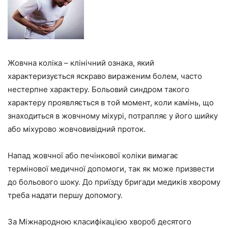
Жовчна коліка – клінічний ознака, який
характеризується яскраво вираженим болем, часто
нестерпне характеру. Больовий синдром такого
характеру проявляється в той момент, коли камінь, що
знаходиться в жовчному міхурі, потрапляє у його шийку
або міхурово жовчовивідний проток.
Напад жовчної або печінкової коліки вимагає
термінової медичної допомоги, так як може призвести
до больового шоку. До приїзду бригади медиків хворому
треба надати першу допомогу.
За Міжнародною класифікацією хвороб десятого