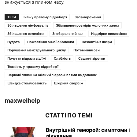
знижується з плином часу.
ТЕГИ
Біль у правому підребер'ї
Запаморочення
Збільшення лімфовузлів
Збільшення розмірів молочних залоз
Збільшення селезінки
Знебарвлений кал
Надмірне оволосіння
Нудота
Пожовтіння очної оболонки
Пожовтіння шкіри
Порушення менструального циклу
Потемніння сечі
Почуття відрази від їжі
Слабкість
Судинні зірочки
Тяжкість у правому підребер'ї
Червоні плями на обличчі Червоні плями на долонях
Швидка стомлюваність
Шкірний свербіж
maxwelhelp
СТАТТІ ПО ТЕМІ
Внутрішній геморой: симптоми і
лікування