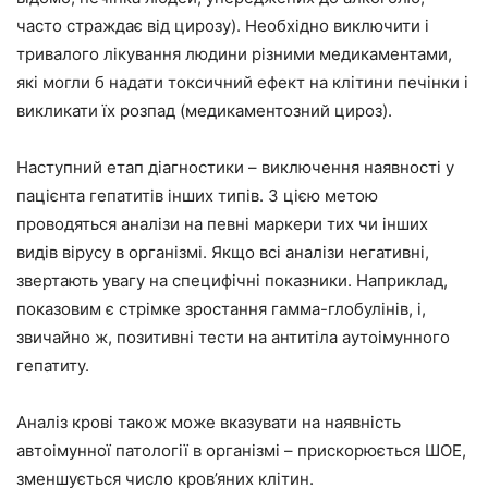
часто страждає від цирозу). Необхідно виключити і
тривалого лікування людини різними медикаментами,
які могли б надати токсичний ефект на клітини печінки і
викликати їх розпад (медикаментозний цироз).
Наступний етап діагностики – виключення наявності у
пацієнта гепатитів інших типів. З цією метою
проводяться аналізи на певні маркери тих чи інших
видів вірусу в організмі. Якщо всі аналізи негативні,
звертають увагу на специфічні показники. Наприклад,
показовим є стрімке зростання гамма-глобулінів, і,
звичайно ж, позитивні тести на антитіла аутоімунного
гепатиту.
Аналіз крові також може вказувати на наявність
автоімунної патології в організмі – прискорюється ШОЕ,
зменшується число кров’яних клітин.