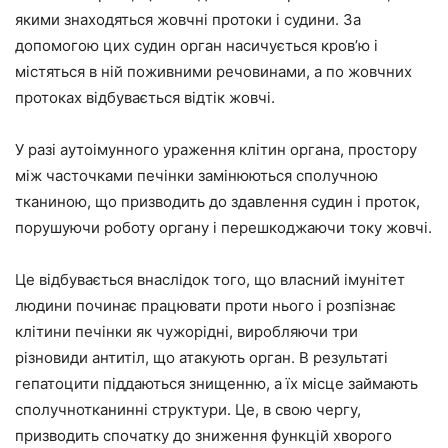
якими знаходяться жовчні протоки і судини. За
допомогою цих судин орган насичується кров’ю і
містяться в ній поживними речовинами, а по жовчних
протоках відбувається відтік жовчі.
У разі аутоімунного ураження клітин органа, простору
між часточками печінки замінюються сполучною
тканиною, що призводить до здавлення судин і проток,
порушуючи роботу органу і перешкоджаючи току жовчі.
Це відбувається внаслідок того, що власний імунітет
людини починає працювати проти нього і розпізнає
клітини печінки як чужорідні, виробляючи три
різновиди антитіл, що атакують орган. В результаті
гепатоцити піддаються знищенню, а їх місце займають
сполучнотканинні структури. Це, в свою чергу,
призводить спочатку до зниження функцій хворого