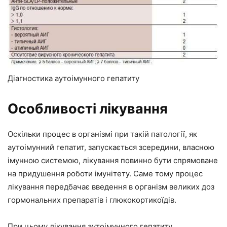
Діагностика аутоімунного гепатиту
Особливості лікування
Оскільки процес в організмі при такій патології, як
аутоімунний гепатит, запускається зсередини, власною
імунною системою, лікування повинно бути спрямоване
на придушення роботи імунітету. Саме тому процес
лікування передбачає введення в організм великих доз
гормональних препаратів і глюкокортикоїдів.
При цьому лікування аутоімунного гепатиту