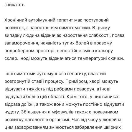
зникають.
Хронічний аутоімунний гепатит має поступовий
розвиток, з наростанням симптоматики. В цьому
випадку людина відзначає наростання слабкості, поява
запаморочення, наявність тупих болей в правому
подреберном просторі, непостійне зміна кольору
склер. Іноді можуть відзначатися температурні скачки.
Інші симптоми аутоімунного гепатиту, властиві
розгорнутій стадії процесу. Приміром, хворі можуть
відчувати тяжкість під ребрами праворуч, а іноді
відчувати болі в цій області. Крім того, у них виникає
відраза до їжі, а також вони можуть постійно відчувати
нудоту. Збільшення лімфовузлів також є показником
розвитку патології в організмі. Час від часу у людей із
цим захворюванням змінюється забарвлення шкірних