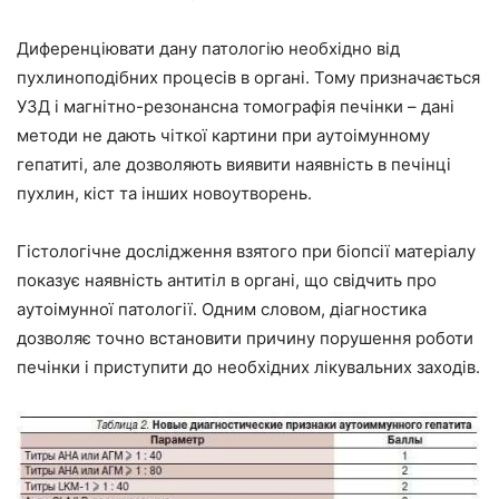
Диференціювати дану патологію необхідно від
пухлиноподібних процесів в органі. Тому призначається
УЗД і магнітно-резонансна томографія печінки – дані
методи не дають чіткої картини при аутоімунному
гепатиті, але дозволяють виявити наявність в печінці
пухлин, кіст та інших новоутворень.
Гістологічне дослідження взятого при біопсії матеріалу
показує наявність антитіл в органі, що свідчить про
аутоімунної патології. Одним словом, діагностика
дозволяє точно встановити причину порушення роботи
печінки і приступити до необхідних лікувальних заходів.