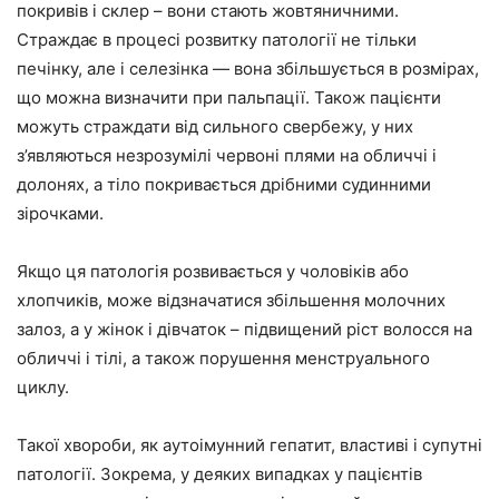
покривів і склер – вони стають жовтяничними.
Страждає в процесі розвитку патології не тільки
печінку, але і селезінка — вона збільшується в розмірах,
що можна визначити при пальпації. Також пацієнти
можуть страждати від сильного свербежу, у них
з’являються незрозумілі червоні плями на обличчі і
долонях, а тіло покривається дрібними судинними
зірочками.
Якщо ця патологія розвивається у чоловіків або
хлопчиків, може відзначатися збільшення молочних
залоз, а у жінок і дівчаток – підвищений ріст волосся на
обличчі і тілі, а також порушення менструального
циклу.
Такої хвороби, як аутоімунний гепатит, властиві і супутні
патології. Зокрема, у деяких випадках у пацієнтів