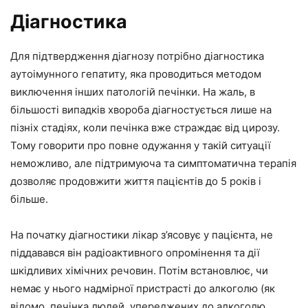
Діагностика
Для підтвердження діагнозу потрібно діагностика
аутоімунного гепатиту, яка проводиться методом
виключення інших патологій печінки. На жаль, в
більшості випадків хвороба діагностується лише на
пізніх стадіях, коли печінка вже страждає від цирозу.
Тому говорити про повне одужання у такій ситуації
неможливо, але підтримуюча та симптоматична терапія
дозволяє продовжити життя пацієнтів до 5 років і
більше.
На початку діагностики лікар з’ясовує у пацієнта, не
піддавався він радіоактивного опромінення та дії
шкідливих хімічних речовин. Потім встановлює, чи
немає у нього надмірної пристрасті до алкоголю (як
відомо, печінка людей, упереджених до алкоголю,