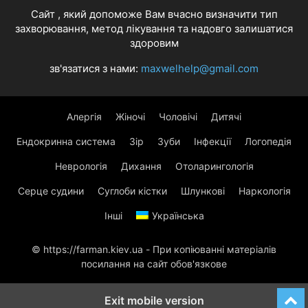
Cайт , який допоможе Вам вчасно визначити тип
захворювання, метод лікування та надовго залишатися
здоровим
зв'язатися з нами:
maxwelhelp@gmail.com
Алергія
Жіночі
Чоловічі
Дитячі
Ендокринна система
Зір
Зуби
Інфекції
Логопедія
Неврологія
Дихання
Отоларингологія
Серце судини
Суглоби кістки
Шлункові
Наркологія
Інші
Українська
© https://farman.kiev.ua - При копіюванні матеріалів
посилання на сайт обов'язкове
Exit mobile version