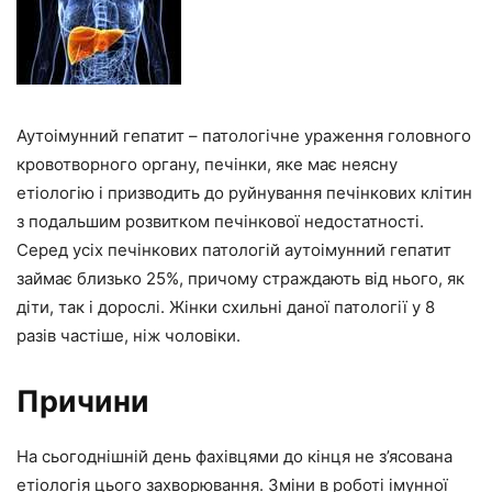
Аутоімунний гепатит – патологічне ураження головного
кровотворного органу, печінки, яке має неясну
етіологію і призводить до руйнування печінкових клітин
з подальшим розвитком печінкової недостатності.
Серед усіх печінкових патологій аутоімунний гепатит
займає близько 25%, причому страждають від нього, як
діти, так і дорослі. Жінки схильні даної патології у 8
разів частіше, ніж чоловіки.
Причини
На сьогоднішній день фахівцями до кінця не з’ясована
етіологія цього захворювання. Зміни в роботі імунної