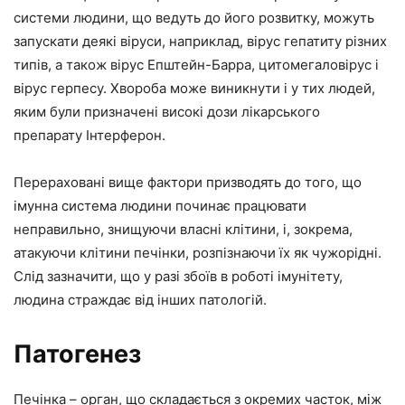
системи людини, що ведуть до його розвитку, можуть
запускати деякі віруси, наприклад, вірус гепатиту різних
типів, а також вірус Епштейн-Барра, цитомегаловірус і
вірус герпесу. Хвороба може виникнути і у тих людей,
яким були призначені високі дози лікарського
препарату Інтерферон.
Перераховані вище фактори призводять до того, що
імунна система людини починає працювати
неправильно, знищуючи власні клітини, і, зокрема,
атакуючи клітини печінки, розпізнаючи їх як чужорідні.
Слід зазначити, що у разі збоїв в роботі імунітету,
людина страждає від інших патологій.
Патогенез
Печінка – орган, що складається з окремих часток, між