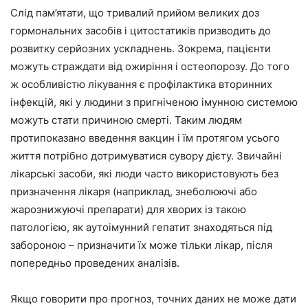
Слід пам’ятати, що тривалий прийом великих доз
гормональних засобів і цитостатиків призводить до
розвитку серйозних ускладнень. Зокрема, пацієнти
можуть страждати від ожиріння і остеопорозу. До того
ж особливістю лікування є профілактика вторинних
інфекцій, які у людини з пригніченою імунною системою
можуть стати причиною смерті. Таким людям
протипоказано введення вакцин і їм протягом усього
життя потрібно дотримуватися сувору дієту. Звичайні
лікарські засоби, які люди часто використовують без
призначення лікаря (наприклад, знеболюючі або
жарознижуючі препарати) для хворих із такою
патологією, як аутоімунний гепатит знаходяться під
забороною – призначити їх може тільки лікар, після
попередньо проведених аналізів.
Якщо говорити про прогноз, точних даних не може дати