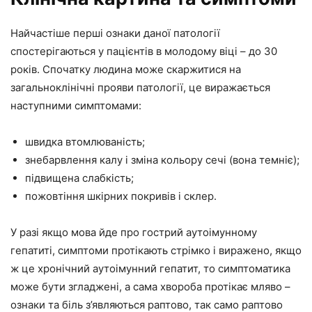
Найчастіше перші ознаки даної патології
спостерігаються у пацієнтів в молодому віці – до 30
років. Спочатку людина може скаржитися на
загальноклінічні прояви патології, це виражається
наступними симптомами:
швидка втомлюваність;
знебарвлення калу і зміна кольору сечі (вона темніє);
підвищена слабкість;
пожовтіння шкірних покривів і склер.
У разі якщо мова йде про гострий аутоімунному
гепатиті, симптоми протікають стрімко і виражено, якщо
ж це хронічний аутоімунний гепатит, то симптоматика
може бути згладжені, а сама хвороба протікає мляво –
ознаки та біль з’являються раптово, так само раптово