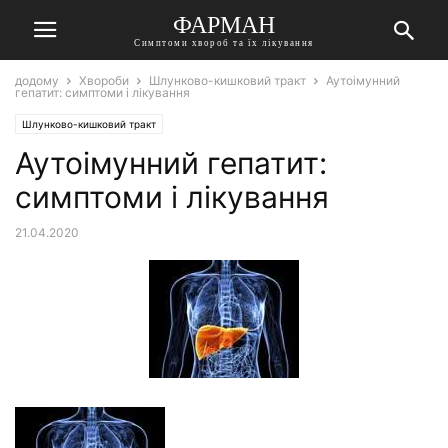
ФАРМАН
Симптоми хвороб та їх лікування
додому
Хвороби
Шлунково-кишковий тракт
Аутоімунний
гепатит: симптоми і лікування
Шлунково-кишковий тракт
Аутоімунний гепатит:
симптоми і лікування
21.04.2020