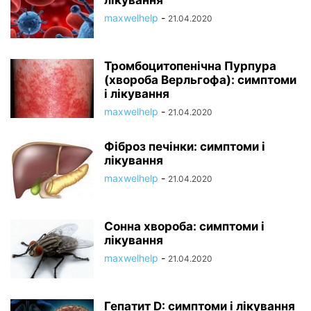
лікування
maxwelhelp
-
21.04.2020
Тромбоцитопенічна Пурпура
(хвороба Верльгофа): симптоми
і лікування
maxwelhelp
-
21.04.2020
Фіброз печінки: симптоми і
лікування
maxwelhelp
-
21.04.2020
Сонна хвороба: симптоми і
лікування
maxwelhelp
-
21.04.2020
Гепатит D: симптоми і лікування