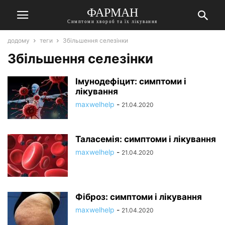
ФАРМАН
Симптоми хвороб та їх лікування
додому
теги
Збільшення селезінки
Збільшення селезінки
Імунодефіцит: симптоми і
лікування
maxwelhelp
-
21.04.2020
Таласемія: симптоми і лікування
maxwelhelp
-
21.04.2020
Фіброз: симптоми і лікування
maxwelhelp
-
21.04.2020