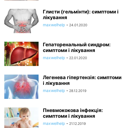
Глисти (гельмінти): симптоми і
лікування
maxwelhelp
-
24.01.2020
Гепаторенальный синдром:
симптоми і лікування
maxwelhelp
-
22.01.2020
Легенева гіпертензія: симптоми
і лікування
maxwelhelp
-
28.12.2019
Пневмококова інфекція:
симптоми і лікування
maxwelhelp
-
21.12.2019