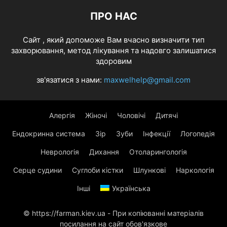
ПРО НАС
Cайт , який допоможе Вам вчасно визначити тип
захворювання, метод лікування та надовго залишатися
здоровим
зв'язатися з нами:
maxwelhelp@gmail.com
Алергія
Жіночі
Чоловічі
Дитячі
Ендокринна система
Зір
Зуби
Інфекції
Логопедія
Неврологія
Дихання
Отоларингологія
Серце судини
Суглоби кістки
Шлункові
Наркологія
Інші
Українська
© https://farman.kiev.ua - При копіюванні матеріалів
посилання на сайт обов'язкове