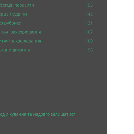
нфекції, паразити
155
ерце і судини
148
ез рубрики
131
іночі захворювання
107
итячі захворювання
100
ргани дихання
96
од лікування та надовго залишатися