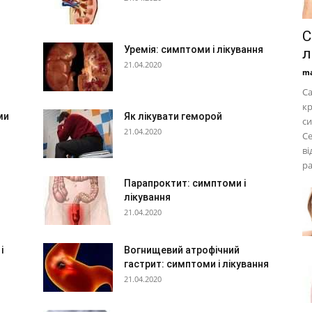
С
Уремія: симптоми і лікування
л
21.04.2020
ma
Са
кр
ми
Як лікувати геморой
си
21.04.2020
Се
ві
ра
Парапроктит: симптоми і
лікування
21.04.2020
і
Вогнищевий атрофічний
гастрит: симптоми і лікування
21.04.2020