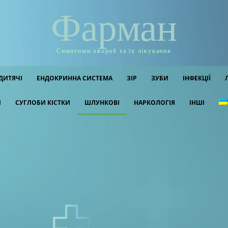
Фарман
Симптоми хвороб та їх лікування
ДИТЯЧІ
ЕНДОКРИННА СИСТЕМА
ЗІР
ЗУБИ
ІНФЕКЦІЇ
И
СУГЛОБИ КІСТКИ
ШЛУНКОВІ
НАРКОЛОГІЯ
ІНШІ