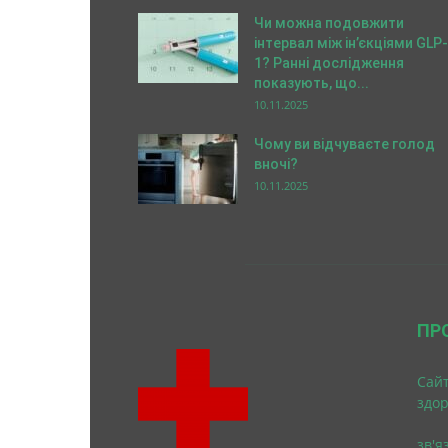
Чи можна подовжити
інтервал між ін’єкціями GLP-
1? Ранні дослідження
показують, що...
10.11.2025
Чому ви відчуваєте голод
вночі?
10.11.2025
ПР
Cайт
здо
зв'я