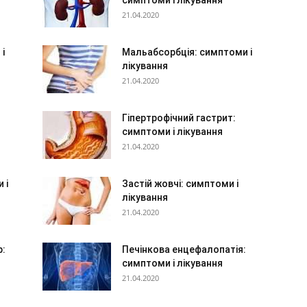
симптоми і лікування
21.04.2020
і
Мальабсорбція: симптоми і
лікування
21.04.2020
Гіпертрофічний гастрит:
симптоми і лікування
21.04.2020
 і
Застій жовчі: симптоми і
лікування
21.04.2020
р:
Печінкова енцефалопатія:
симптоми і лікування
21.04.2020