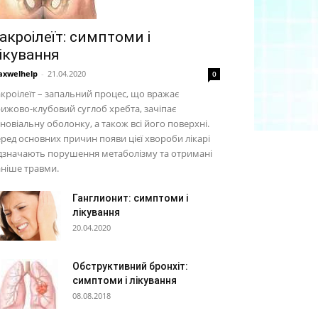
акроілеїт: симптоми і
ікування
xwelhelp
-
21.04.2020
0
кроілеїт – запальний процес, що вражає
ижово-клубовий суглоб хребта, зачіпає
новіальну оболонку, а також всі його поверхні.
ред основних причин появи цієї хвороби лікарі
дзначають порушення метаболізму та отримані
ніше травми.
Ганглионит: симптоми і
лікування
20.04.2020
Обструктивний бронхіт:
симптоми і лікування
08.08.2018