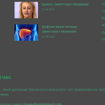
І
Ціаноз: симптоми і лікування
21.04.2020
С
Б
Ж
Дифузні зміни печінки:
симптоми і лікування
Д
21.04.2020
О
О НАС
 , який допоможе Вам вчасно визначити тип захворювання, мет
ровим
затися з нами:
maxwelhelp@gmail.com