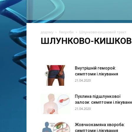
додому
Хвороби
Шлунково-кишковий тракт
ШЛУНКОВО-КИШКОВ
Алергія
Дитячі захворювання
Ендокринна систе
Інші захворювання і стани
Логопедія
Наркологія
Суглоби, кістки
Чоловічі захворювання
Шлунков
Внутрішній геморой:
симптоми і лікування
21.04.2020
Пухлина підшлункової
залози: симптоми і лікуван
21.04.2020
Жовчнокамяна хвороба:
симптоми і лікування