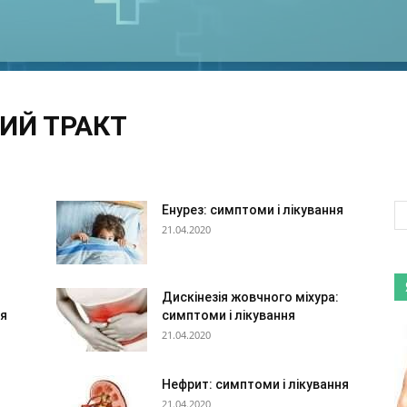
ИЙ ТРАКТ
ма
Жіночі захворювання
Зір
Зуби і рот
Інфекції, паразити
Неврологія
Органи дихання
Отоларингологія
Серце і судини
о-кишковий тракт
Енурез: симптоми і лікування
21.04.2020
Дискінезія жовчного міхура:
ня
симптоми і лікування
21.04.2020
Нефрит: симптоми і лікування
21.04.2020