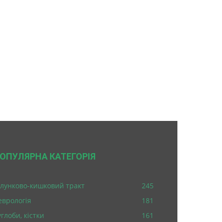
ОПУЛЯРНА КАТЕГОРІЯ
лунково-кишковий тракт
245
еврологія
181
глоби, кістки
161