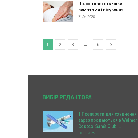
Поліп товстої кишки:
симптоми і лікування
21.04.2020
...
1
2
3
6
ВИБІР РЕДАКТОРА
1 Препарати для схуднення
зараз продаються в Walmart
Costco, Sam’s Club,...
10.11.2025