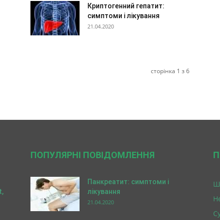
Криптогенний гепатит:
симптоми і лікування
21.04.2020
сторінка 1 з 6
ПОПУЛЯРНІ ПОВІДОМЛЕННЯ
П
Панкреатит: симптоми і
Ш
,
лікування
Н
21.04.2020
Су