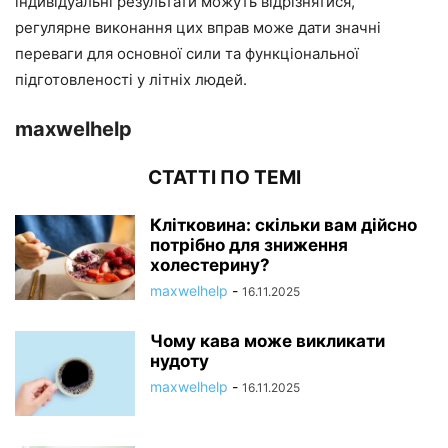
індивідуальні результати можуть відрізнятися,
регулярне виконання цих вправ може дати значні
переваги для основної сили та функціональної
підготовленості у літніх людей.
maxwelhelp
СТАТТІ ПО ТЕМІ
Клітковина: скільки вам дійсно
потрібно для зниження
холестерину?
maxwelhelp
-
16.11.2025
Чому кава може викликати
нудоту
maxwelhelp
-
16.11.2025