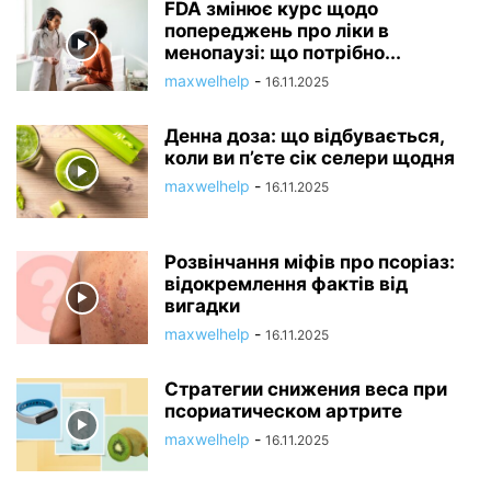
FDA змінює курс щодо
попереджень про ліки в
менопаузі: що потрібно...
maxwelhelp
-
16.11.2025
Денна доза: що відбувається,
коли ви п’єте сік селери щодня
maxwelhelp
-
16.11.2025
Розвінчання міфів про псоріаз:
відокремлення фактів від
вигадки
maxwelhelp
-
16.11.2025
Стратегии снижения веса при
псориатическом артрите
maxwelhelp
-
16.11.2025