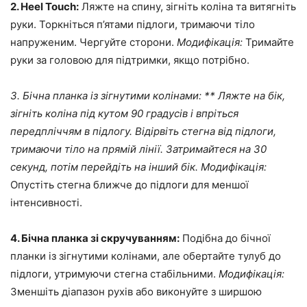
2. Heel Touch:
Ляжте на спину, зігніть коліна та витягніть
руки. Торкніться п’ятами підлоги, тримаючи тіло
напруженим. Чергуйте сторони.
Модифікація:
Тримайте
руки за головою для підтримки, якщо потрібно.
3. Бічна планка із зігнутими колінами: ** Ляжте на бік,
зігніть коліна під кутом 90 градусів і впріться
передпліччям в підлогу. Відірвіть стегна від підлоги,
тримаючи тіло на прямій лінії. Затримайтеся на 30
секунд, потім перейдіть на інший бік.
Модифікація:
Опустіть стегна ближче до підлоги для меншої
інтенсивності.
4. Бічна планка зі скручуванням:
Подібна до бічної
планки із зігнутими колінами, але обертайте тулуб до
підлоги, утримуючи стегна стабільними.
Модифікація:
Зменшіть діапазон рухів або виконуйте з ширшою