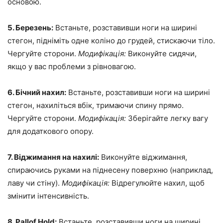
основою.
5. Березень:
Встаньте, розставивши ноги на ширині
стегон, підніміть одне коліно до грудей, стискаючи тіло.
Чергуйте сторони.
Модифікація:
Виконуйте сидячи,
якщо у вас проблеми з рівновагою.
6. Бічний нахил:
Встаньте, розставивши ноги на ширині
стегон, нахиліться вбік, тримаючи спину прямо.
Чергуйте сторони.
Модифікація:
Зберігайте легку вагу
для додаткового опору.
7. Віджимання на нахилі:
Виконуйте віджимання,
спираючись руками на піднесену поверхню (наприклад,
лаву чи стіну).
Модифікація:
Відрегулюйте нахил, щоб
змінити інтенсивність.
8. Pallof Hold:
Встаньте, розставивши ноги на ширині