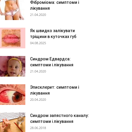
Фіброміома: симптоми і
лікування
21.04.2020
Як швидко залікувати
тріщини в куточках губ
04.08.2025
Синдром Едвардса:
симптоми і лікування
21.04.2020
Эписклерит: симптоми і
лікування
20.04.2020
Синдром запястного каналу:
симптоми і лікування
28.06.2018