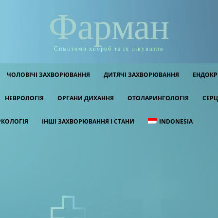
Фарман
Симптоми хвороб та їх лікування
ЧОЛОВІЧІ ЗАХВОРЮВАННЯ
ДИТЯЧІ ЗАХВОРЮВАННЯ
ЕНДОКР
НЕВРОЛОГІЯ
ОРГАНИ ДИХАННЯ
ОТОЛАРИНГОЛОГІЯ
СЕРЦ
РКОЛОГІЯ
ІНШІ ЗАХВОРЮВАННЯ І СТАНИ
INDONESIA