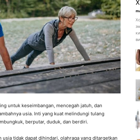
Х
ma
Хо
з
ки
ви
ting untuk keseimbangan, mencegah jatuh, dan
ambahnya usia. Inti yang kuat melindungi tulang
ungkuk, berputar, duduk, dan berdiri.
sia tidak dapat dihindari, olahraga yang ditargetkan