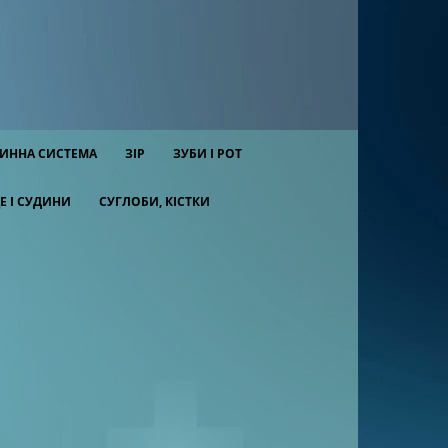
ИННА СИСТЕМА
ЗІР
ЗУБИ І РОТ
Е І СУДИНИ
СУГЛОБИ, КІСТКИ