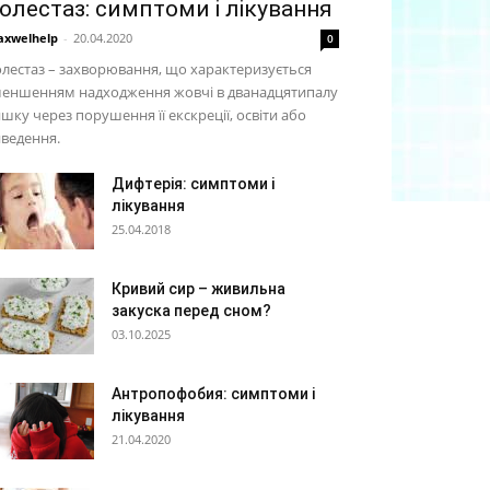
олестаз: симптоми і лікування
xwelhelp
-
20.04.2020
0
лестаз – захворювання, що характеризується
меншенням надходження жовчі в дванадцятипалу
шку через порушення її екскреції, освіти або
ведення.
Дифтерія: симптоми і
лікування
25.04.2018
Кривий сир – живильна
закуска перед сном?
03.10.2025
Антропофобия: симптоми і
лікування
21.04.2020