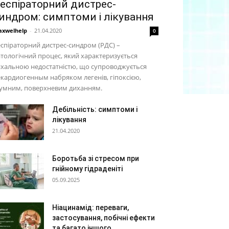
еспіраторний дистрес-
индром: симптоми і лікування
xwelhelp
-
21.04.2020
0
спіраторний дистрес-синдром (РДС) –
тологічний процес, який характеризується
хальною недостатністю, що супроводжується
кардиогенным набряком легенів, гіпоксією,
умним, поверхневим диханням.
Дебільність: симптоми і
лікування
21.04.2020
Боротьба зі стресом при
гнійному гідраденіті
05.09.2025
Ніацинамід: переваги,
застосування, побічні ефекти
та багато іншого