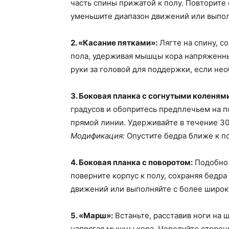
часть спины прижатой к полу. Повторите
уменьшите диапазон движений или выпол
2. «Касание пятками»:
Лягте на спину, с
пола, удерживая мышцы кора напряженн
руки за головой для поддержки, если не
3. Боковая планка с согнутыми коленями
градусов и обопритесь предплечьем на п
прямой линии. Удерживайте в течение 30
Модификация:
Опустите бедра ближе к п
4. Боковая планка с поворотом:
Подобно 
поверните корпус к полу, сохраняя бедр
движений или выполняйте с более широк
5. «Марш»:
Встаньте, расставив ноги на 
напрягая мышцы кора. Чередуйте сторон