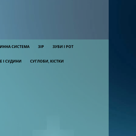
ИННА СИСТЕМА
ЗІР
ЗУБИ І РОТ
Е І СУДИНИ
СУГЛОБИ, КІСТКИ