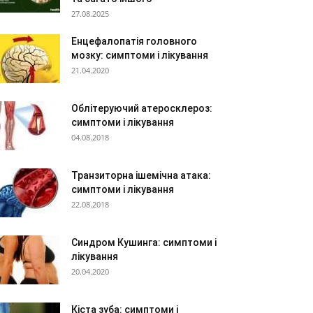
27.08.2025
Енцефалопатія головного
мозку: симптоми і лікування
21.04.2020
Облітеруючий атеросклероз:
симптоми і лікування
04.08.2018
Транзиторна ішемічна атака:
симптоми і лікування
22.08.2018
Синдром Кушинга: симптоми і
лікування
20.04.2020
Кіста зуба: симптоми і