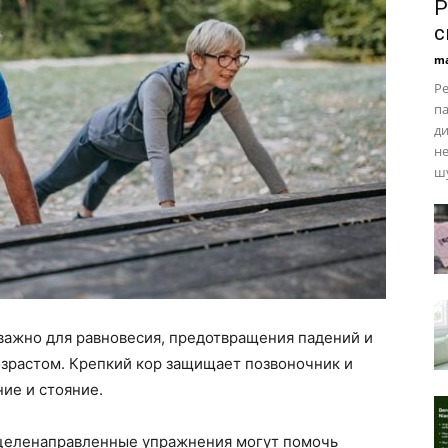
Р
с
ma
Ре
па
ди
не
ш
важно для равновесия, предотвращения падений и
зрастом. Крепкий кор защищает позвоночник и
ие и стояние.
 целенаправленные упражнения могут помочь