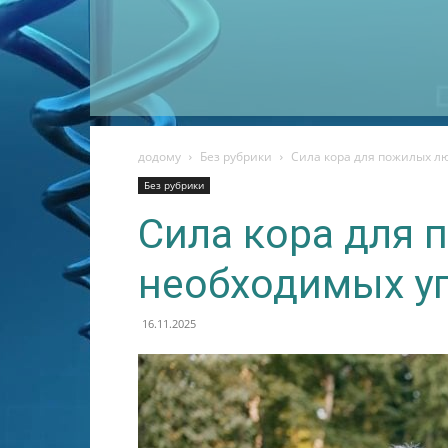
додому
Без рубрики
Сила кора для пожилых л
Без рубрики
Сила кора для 
необходимых у
16.11.2025