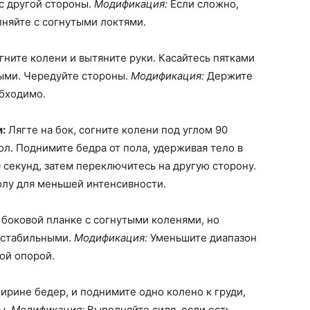
 с другой стороны.
Модификация:
Если сложно,
няйте с согнутыми локтями.
огните колени и вытяните руки. Касайтесь пятками
ыми. Чередуйте стороны.
Модификация:
Держите
обходимо.
:
Лягте на бок, согните колени под углом 90
ол. Поднимите бедра от пола, удерживая тело в
 секунд, затем переключитесь на другую сторону.
олу для меньшей интенсивности.
боковой планке с согнутыми коленями, но
а стабильными.
Модификация:
Уменьшите диапазон
ой опорой.
ширине бедер, и поднимите одно колено к груди,
ы.
Модификация:
Выполняйте сидя, если есть