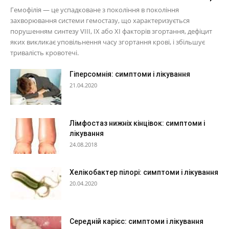
Гемофілія — це успадковане з покоління в покоління
захворювання системи гемостазу, що характеризується
порушенням синтезу VIII, IX або XI факторів згортання, дефіцит
яких викликає уповільнення часу згортання крові, і збільшує
тривалість кровотечі.
Гіперсомнія: симптоми і лікування
21.04.2020
Лімфостаз нижніх кінцівок: симптоми і
лікування
24.08.2018
Хелікобактер пілорі: симптоми і лікування
20.04.2020
Середній карієс: симптоми і лікування