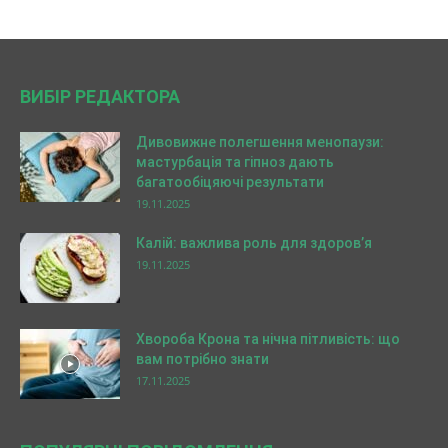
ВИБІР РЕДАКТОРА
Дивовижне полегшення менопаузи:
мастурбація та гіпноз дають
багатообіцяючі результати
19.11.2025
Калій: важлива роль для здоров’я
19.11.2025
Хвороба Крона та нічна пітливість: що
вам потрібно знати
17.11.2025