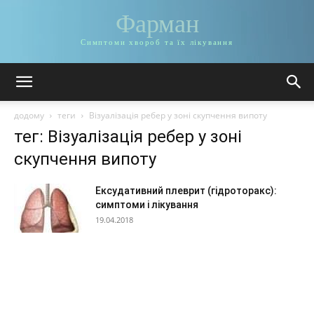
Фарман
Симптоми хвороб та їх лікування
додому
теги
Візуалізація ребер у зоні скупчення випоту
тег: Візуалізація ребер у зоні
скупчення випоту
Ексудативний плеврит (гідроторакс):
симптоми і лікування
19.04.2018