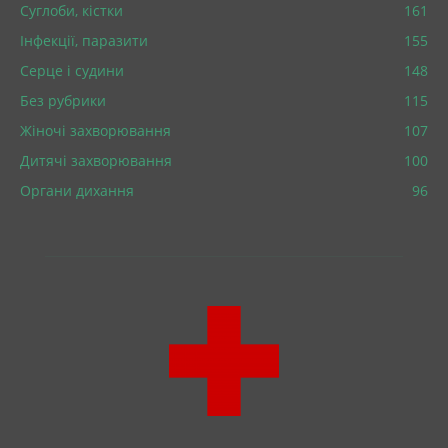
Суглоби, кістки
161
Інфекції, паразити
155
Серце і судини
148
Без рубрики
115
Жіночі захворювання
107
Дитячі захворювання
100
Органи дихання
96