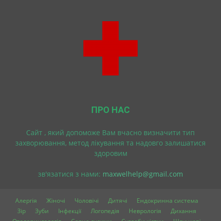
ПРО НАС
Cайт , який допоможе Вам вчасно визначити тип
захворювання, метод лікування та надовго залишатися
здоровим
зв'язатися з нами:
maxwelhelp@gmail.com
Алергія
Жіночі
Чоловічі
Дитячі
Ендокринна система
Зір
Зуби
Інфекції
Логопедія
Неврологія
Дихання