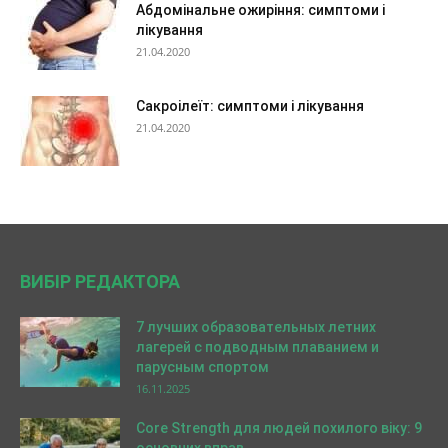
Абдомінальне ожиріння: симптоми і
лікування
21.04.2020
Сакроілеїт: симптоми і лікування
21.04.2020
ВИБІР РЕДАКТОРА
7 лучших образовательных летних
лагерей с подводным плаванием и
парусным спортом
16.11.2025
Core Strength для людей похилого віку: 9
основних вправ