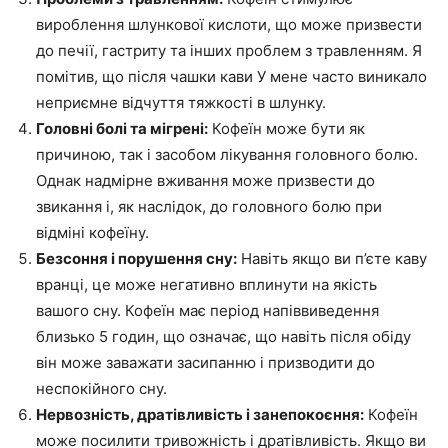
вироблення шлункової кислоти, що може призвести
до печії, гастриту та інших проблем з травленням. Я
помітив, що після чашки кави У мене часто виникало
неприємне відчуття тяжкості в шлунку.
Головні болі та мігрені:
Кофеїн може бути як
причиною, так і засобом лікування головного болю.
Однак надмірне вживання може призвести до
звикання і, як наслідок, до головного болю при
відміні кофеїну.
Безсоння і порушення сну:
Навіть якщо ви п’єте каву
вранці, це може негативно вплинути на якість
вашого сну. Кофеїн має період напіввиведення
близько 5 годин, що означає, що навіть після обіду
він може заважати засипанню і призводити до
неспокійного сну.
Нервозність, дратівливість і занепокоєння:
Кофеїн
може посилити тривожність і дратівливість. Якщо ви