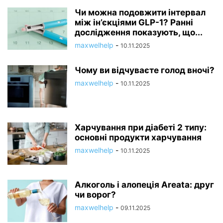
Чи можна подовжити інтервал
між ін’єкціями GLP-1? Ранні
дослідження показують, що...
maxwelhelp
-
10.11.2025
Чому ви відчуваєте голод вночі?
maxwelhelp
-
10.11.2025
Харчування при діабеті 2 типу:
основні продукти харчування
maxwelhelp
-
10.11.2025
Алкоголь і алопеція Areata: друг
чи ворог?
maxwelhelp
-
09.11.2025