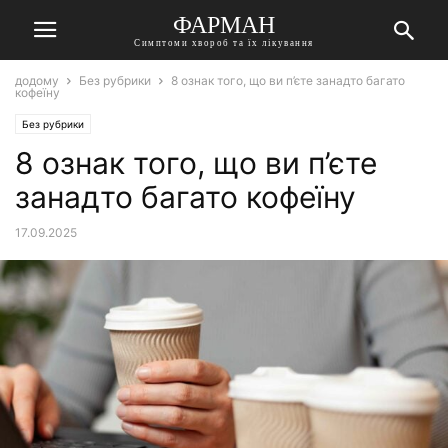
ФАРМАН
Симптоми хвороб та їх лікування
додому
Без рубрики
8 ознак того, що ви п’єте занадто багато
кофеїну
Без рубрики
8 ознак того, що ви п’єте
занадто багато кофеїну
17.09.2025