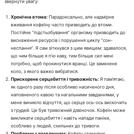
звернути увагу:
Хронічна втома:
Парадоксально, але надмірне
вживання кофеїну часто призводить до втоми.
Постійне “підстьобування” організму призводить до
виснаження ресурсів і порушення циклу “сон-
неспання”. Я сам зіткнувся з цим явищем: здавалося,
що чим більше я п’ю каву, тим більше сил мені
потрібно, щоб прокинутися вранці. Це замкнене
коло, з якого важко вибратися.
Прискорене серцебиття і тривожність:
Я пам’ятаю,
як одного разу після особливо насиченого дня,
наповненого кавою та нагальними завданнями, у
мене виникло відчуття, що серце ось-ось вискочить
з грудей. Це був тривожний дзвіночок. Кофеїн може
викликати серцебиття і навіть напади паніки,
особливо у людей, схильних до тривоги.
Проблеми з травленням:
Кофеїн стимулює