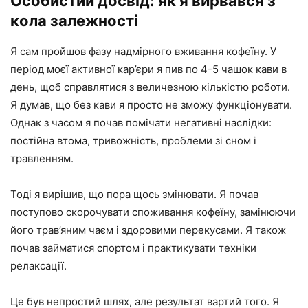
Особистий досвід: як я вирвався з
кола залежності
Я сам пройшов фазу надмірного вживання кофеїну. У
період моєї активної кар’єри я пив по 4-5 чашок кави в
день, щоб справлятися з величезною кількістю роботи.
Я думав, що без кави я просто не зможу функціонувати.
Однак з часом я почав помічати негативні наслідки:
постійна втома, тривожність, проблеми зі сном і
травленням.
Тоді я вирішив, що пора щось змінювати. Я почав
поступово скорочувати споживання кофеїну, замінюючи
його трав’яним чаєм і здоровими перекусами. Я також
почав займатися спортом і практикувати техніки
релаксації.
Це був непростий шлях, але результат вартий того. Я