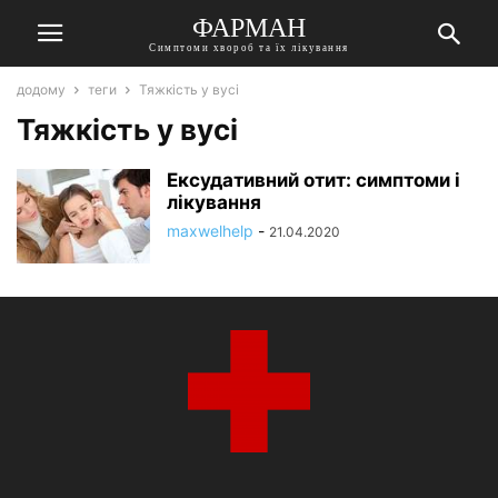
ФАРМАН
Симптоми хвороб та їх лікування
додому
теги
Тяжкість у вусі
Тяжкість у вусі
Ексудативний отит: симптоми і
лікування
maxwelhelp
-
21.04.2020