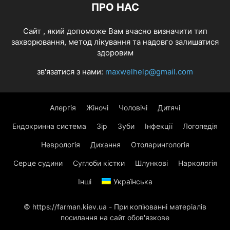
ПРО НАС
Cайт , який допоможе Вам вчасно визначити тип
захворювання, метод лікування та надовго залишатися
здоровим
зв'язатися з нами:
maxwelhelp@gmail.com
Алергія
Жіночі
Чоловічі
Дитячі
Ендокринна система
Зір
Зуби
Інфекції
Логопедія
Неврологія
Дихання
Отоларингологія
Серце судини
Суглоби кістки
Шлункові
Наркологія
Інші
Українська
© https://farman.kiev.ua - При копіюванні матеріалів
посилання на сайт обов'язкове