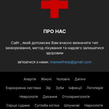
ПРО НАС
Cайт , який допоможе Вам вчасно визначити тип
захворювання, метод лікування та надовго залишатися
здоровим
зв'язатися з нами:
maxwelhelp@gmail.com
Алергія
Жіночі
Чоловічі
Дитячі
Ендокринна система
Зір
Зуби
Інфекції
Логопедія
Неврологія
Дихання
Отоларингологія
Серце судини
Суглоби кістки
Шлункові
Наркологія