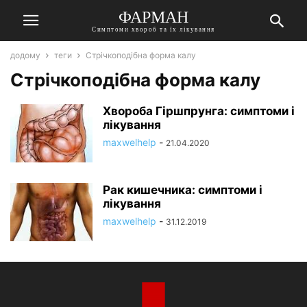
ФАРМАН
Симптоми хвороб та їх лікування
додому
теги
Стрічкоподібна форма калу
Стрічкоподібна форма калу
Хвороба Гіршпрунга: симптоми і
лікування
maxwelhelp
-
21.04.2020
Рак кишечника: симптоми і
лікування
maxwelhelp
-
31.12.2019