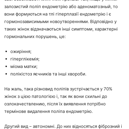
залозистий поліп ендометрію або аденоматозный, то
вони формуються на тлі гіперплазії ендометрію і є
гормонозависимыми новоутвореннями. Відповідно у
таких жінок відзначаються інші симптоми, характерні
гормональних порушень, це:
ожиріння;
гіперглікемія;
міома матки;
полікістоз яєчників та інші хвороби.
На жаль, така різновид поліпів зустрічається у 70%
жінок з цією патологією і, так як вони схильні до
озлокачествлению, після їх виявлення потрібно
термінове видалення поліпа ендометрію.
Другий вид – автономні. До них відносяться фіброзний і