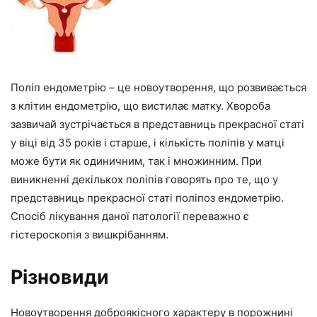
Поліп ендометрію – це новоутворення, що розвивається
з клітин ендометрію, що вистилає матку. Хвороба
зазвичай зустрічається в представниць прекрасної статі
у віці від 35 років і старше, і кількість поліпів у матці
може бути як одиничним, так і множинним. При
виникненні декількох поліпів говорять про те, що у
представниць прекрасної статі поліпоз ендометрію.
Спосіб лікування даної патології переважно є
гістероскопія з вишкрібанням.
Різновиди
Новоутворення доброякісного характеру в порожнині