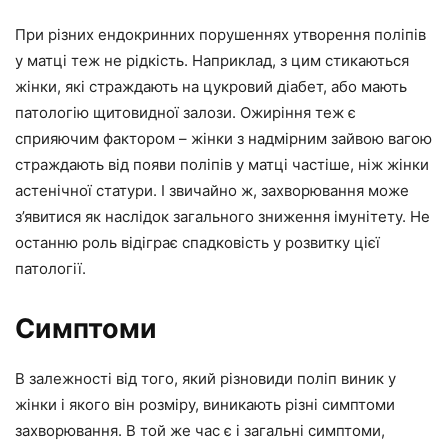
При різних ендокринних порушеннях утворення поліпів
у матці теж не рідкість. Наприклад, з цим стикаються
жінки, які страждають на цукровий діабет, або мають
патологію щитовидної залози. Ожиріння теж є
сприяючим фактором – жінки з надмірним зайвою вагою
страждають від появи поліпів у матці частіше, ніж жінки
астенічної статури. І звичайно ж, захворювання може
з’явитися як наслідок загального зниження імунітету. Не
останню роль відіграє спадковість у розвитку цієї
патології.
Симптоми
В залежності від того, який різновиди поліп виник у
жінки і якого він розміру, виникають різні симптоми
захворювання. В той же час є і загальні симптоми,