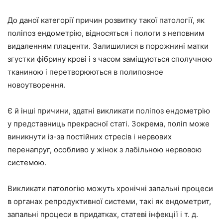
До даної категорії причин розвитку такої патології, як
поліпоз ендометрію, відносяться і пологи з неповним
видаленням плаценти. Залишилися в порожнині матки
згустки фібрину крові і з часом заміщуються сполучною
тканиною і перетворюються в полипозное
новоутворення.
Є й інші причини, здатні викликати поліпоз ендометрію
у представниць прекрасної статі. Зокрема, поліп може
виникнути із-за постійних стресів і нервових
перенапруг, особливо у жінок з лабільною нервовою
системою.
Викликати патологію можуть хронічні запальні процеси
в органах репродуктивної системи, такі як ендометрит,
запальні процеси в придатках, статеві інфекції і т. д.