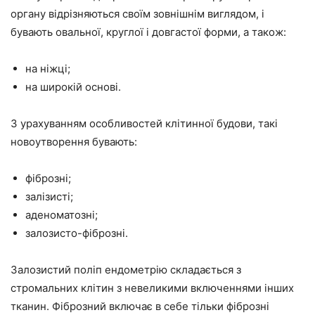
органу відрізняються своїм зовнішнім виглядом, і
бувають овальної, круглої і довгастої форми, а також:
на ніжці;
на широкій основі.
З урахуванням особливостей клітинної будови, такі
новоутворення бувають:
фіброзні;
залізисті;
аденоматозні;
залозисто-фіброзні.
Залозистий поліп ендометрію складається з
стромальних клітин з невеликими включеннями інших
тканин. Фіброзний включає в себе тільки фіброзні