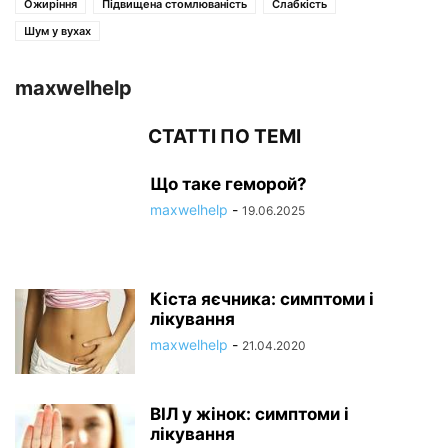
Ожиріння
Підвищена стомлюваність
Слабкість
Шум у вухах
maxwelhelp
СТАТТІ ПО ТЕМІ
Що таке геморой?
maxwelhelp
-
19.06.2025
Кіста яєчника: симптоми і
лікування
maxwelhelp
-
21.04.2020
ВІЛ у жінок: симптоми і
лікування