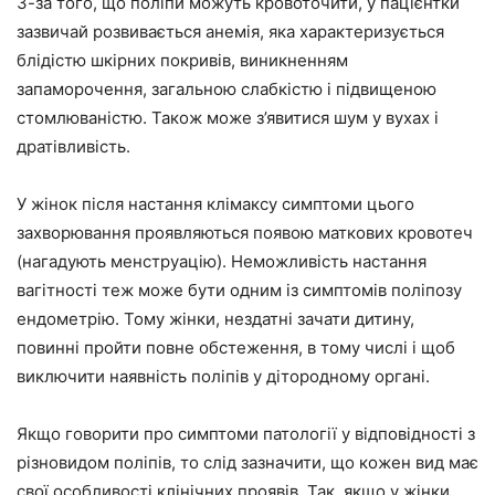
З-за того, що поліпи можуть кровоточити, у пацієнтки
зазвичай розвивається анемія, яка характеризується
блідістю шкірних покривів, виникненням
запаморочення, загальною слабкістю і підвищеною
стомлюваністю. Також може з’явитися шум у вухах і
дратівливість.
У жінок після настання клімаксу симптоми цього
захворювання проявляються появою маткових кровотеч
(нагадують менструацію). Неможливість настання
вагітності теж може бути одним із симптомів поліпозу
ендометрію. Тому жінки, нездатні зачати дитину,
повинні пройти повне обстеження, в тому числі і щоб
виключити наявність поліпів у дітородному органі.
Якщо говорити про симптоми патології у відповідності з
різновидом поліпів, то слід зазначити, що кожен вид має
свої особливості клінічних проявів. Так, якщо у жінки