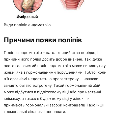
Види поліпів ендометрію
Причини появи поліпів
Поліпоз ендометрію – патологічний стан нерідке, і
причини його появи досить добре вивчені. Так, дуже
часто залозистий поліп ендометрію може виникнути у
жінки, яка з гормональними порушеннями. Тобто, коли
в її організмі недостатньо прогестерону, і, навпаки,
занадто багато естрогену. Такий гормональний збій
може відбутися в підлітковому віці або при настанні
клімаксу, а також в будь-якому віці у жінок, які
приймають гормональні засоби контрацепції або інші
гормональні лікарські препарати.