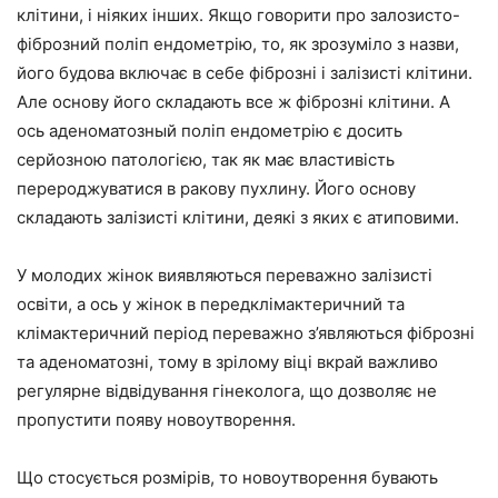
клітини, і ніяких інших. Якщо говорити про залозисто-
фіброзний поліп ендометрію, то, як зрозуміло з назви,
його будова включає в себе фіброзні і залізисті клітини.
Але основу його складають все ж фіброзні клітини. А
ось аденоматозный поліп ендометрію є досить
серйозною патологією, так як має властивість
перероджуватися в ракову пухлину. Його основу
складають залізисті клітини, деякі з яких є атиповими.
У молодих жінок виявляються переважно залізисті
освіти, а ось у жінок в передклімактеричний та
клімактеричний період переважно з’являються фіброзні
та аденоматозні, тому в зрілому віці вкрай важливо
регулярне відвідування гінеколога, що дозволяє не
пропустити появу новоутворення.
Що стосується розмірів, то новоутворення бувають