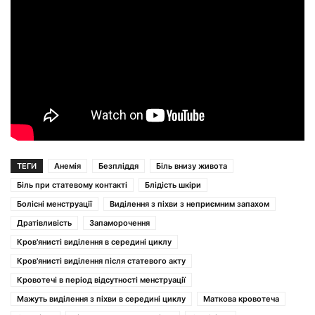
ТЕГИ
Анемія
Безпліддя
Біль внизу живота
Біль при статевому контакті
Блідість шкіри
Болісні менструації
Виділення з піхви з неприємним запахом
Дратівливість
Запаморочення
Кров'янисті виділення в середині циклу
Кров'янисті виділення після статевого акту
Кровотечі в період відсутності менструації
Мажуть виділення з піхви в середині циклу
Маткова кровотеча