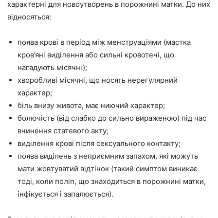
характерні для новоутворень в порожнині матки. До них
відносяться:
поява крові в період між менструаціями (мастка
кров’яні виділення або сильні кровотечі, що
нагадують місячні);
хворобливі місячні, що носять нерегулярний
характер;
біль внизу живота, має ниючий характер;
болючість (від слабко до сильно вираженою) під час
вчинення статевого акту;
виділення крові після сексуального контакту;
поява виділень з неприємним запахом, які можуть
мати жовтуватий відтінок (такий симптом виникає
тоді, коли поліп, що знаходиться в порожнині матки,
інфікується і запалюється).