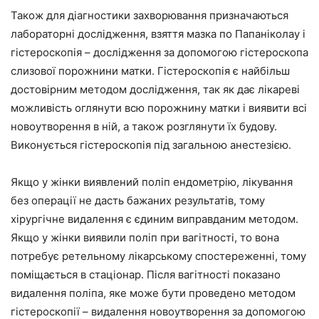
Також для діагностики захворювання призначаються
лабораторні дослідження, взяття мазка по Папаніколау і
гістероскопія – дослідження за допомогою гістероскопа
слизової порожнини матки. Гістероскопія є найбільш
достовірним методом дослідження, так як дає лікареві
можливість оглянути всю порожнину матки і виявити всі
новоутворення в ній, а також розглянути їх будову.
Виконується гістероскопія під загальною анестезією.
Якщо у жінки виявлений поліп ендометрію, лікування
без операції не дасть бажаних результатів, тому
хірургічне видалення є єдиним виправданим методом.
Якщо у жінки виявили поліп при вагітності, то вона
потребує ретельному лікарському спостереженні, тому
поміщається в стаціонар. Після вагітності показано
видалення поліпа, яке може бути проведено методом
гістероскопії – видалення новоутворення за допомогою