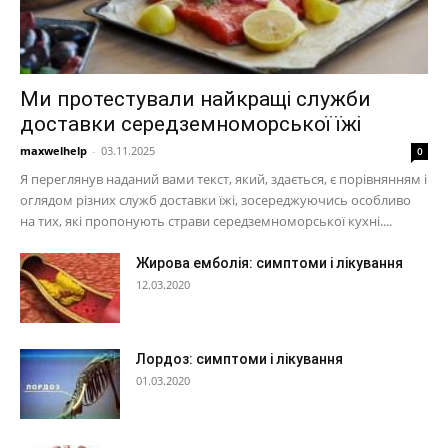
Ми протестували найкращі служби
доставки середземноморської їжі
maxwelhelp
-
03.11.2025
0
Я переглянув наданий вами текст, який, здається, є порівнянням і
оглядом різних служб доставки їжі, зосереджуючись особливо
на тих, які пропонують страви середземноморської кухні....
Жирова емболія: симптоми і лікування
12.03.2020
Лордоз: симптоми і лікування
01.03.2020