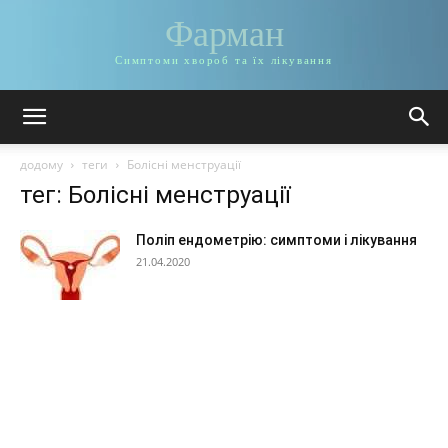
Фарман
Симптоми хвороб та їх лікування
додому
теги
Болісні менструації
тег: Болісні менструації
Поліп ендометрію: симптоми і лікування
21.04.2020