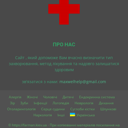
ПРО НАС
Cайт , який допоможе Вам вчасно визначити тип
захворювання, метод лікування та надовго залишатися
здоровим
зв'язатися з нами:
maxwelhelp@gmail.com
Алергія
Жіночі
Чоловічі
Дитячі
Ендокринна система
Зір
Зуби
Інфекції
Логопедія
Неврологія
Дихання
Отоларингологія
Серце судини
Суглоби кістки
Шлункові
Наркологія
Інші
Українська
© https://farman.kiev.ua - При копіюванні матеріалів посилання на