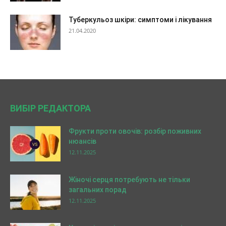
Туберкульоз шкіри: симптоми і лікування
21.04.2020
ВИБІР РЕДАКТОРА
Фрукти проти овочів: розбір поживних
нюансів
12.11.2025
Жіночі серця потребують не тільки
загальних порад
12.11.2025