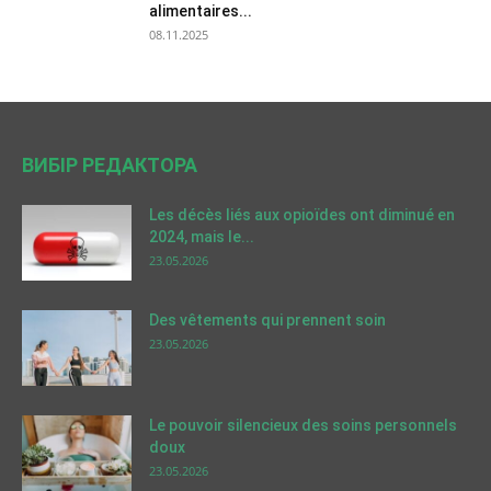
alimentaires...
08.11.2025
ВИБІР РЕДАКТОРА
Les décès liés aux opioïdes ont diminué en
2024, mais le...
23.05.2026
Des vêtements qui prennent soin
23.05.2026
Le pouvoir silencieux des soins personnels
doux
23.05.2026