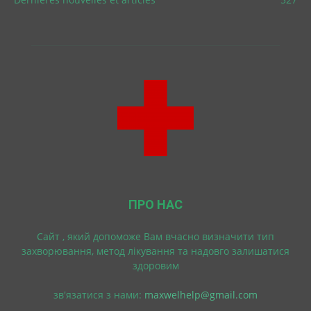
ПРО НАС
Cайт , який допоможе Вам вчасно визначити тип
захворювання, метод лікування та надовго залишатися
здоровим
зв'язатися з нами:
maxwelhelp@gmail.com