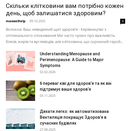
Скільки клітковини вам потрібно кожен
день, щоб залишатися здоровим?
maxwelhelp
-
09.10.2025
0
Волокна: Ваш невидимий щит здоров'я - Керівництво з
оптимального споживання Ми часто чуємо про важливість
білків, жирів та вуглеводів, але клітковина, що скромний герой...
Understanding Menopause and
Perimenopause: A Guide to Major
Symptoms
02.02.2026
6 переваг ківі для здоров’я та як він
підтримує ваше здоров’я
03.11.2025
Дихати легко: як автоматизована
Вентиляція покращує Здоров’я в
сучасних будівлях
27.08.2025