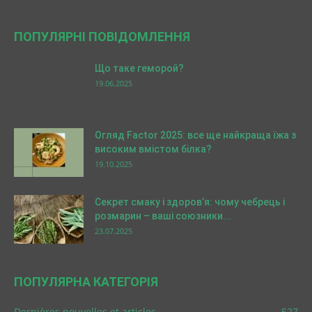
ПОПУЛЯРНІ ПОВІДОМЛЕННЯ
Що таке геморой?
19.06.2025
Огляд Factor 2025: все ще найкраща їжа з
високим вмістом білка?
19.10.2025
Секрет смаку і здоров’я: чому чебрець і
розмарин – ваші союзники...
23.07.2025
ПОПУЛЯРНА КАТЕГОРІЯ
Dernières nouvelles et articles
527