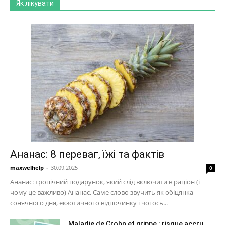
Як лікувати
Ананас: 8 переваг, їжі та фактів
maxwelhelp
-
30.09.2025
0
Ананас: тропічний подарунок, який слід включити в раціон (і
чому це важливо) Ананас. Саме слово звучить як обіцянка
сонячного дня, екзотичного відпочинку і чогось...
Maladie de Crohn et grippe : risque accru,