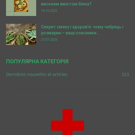
високим вмістом білка?
19.10.2025
Секрет смаку і здоров’я: чому чебрець і
розмарин – ваші союзники...
23.07.2025
ПОПУЛЯРНА КАТЕГОРІЯ
Dernières nouvelles et articles
523