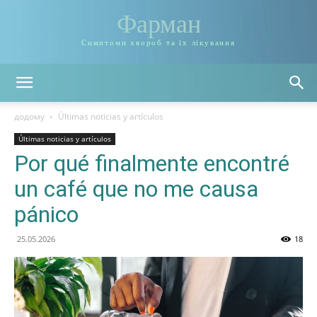
Фарман
Симптоми хвороб та їх лікування
додому
Últimas noticias y artículos
Últimas noticias y artículos
Por qué finalmente encontré
un café que no me causa
pánico
25.05.2026
18