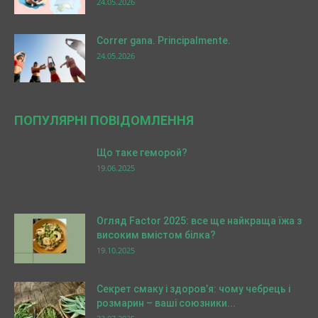
24.05.2026
Correr gana. Principalmente.
24.05.2026
ПОПУЛЯРНІ ПОВІДОМЛЕННЯ
Що таке геморой?
19.06.2025
Огляд Factor 2025: все ще найкраща їжа з
високим вмістом білка?
19.10.2025
Секрет смаку і здоров’я: чому чебрець і
розмарин – ваші союзники...