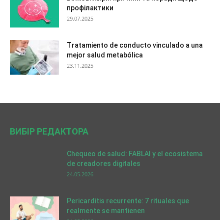
профілактики
29.07.2025
Tratamiento de conducto vinculado a una
mejor salud metabólica
23.11.2025
ВИБІР РЕДАКТОРА
Chequeo de salud: FABLAI y el ecosistema
de creadores digitales
24.05.2026
Pericarditis recurrente: 7 rituales que
realmente se mantienen