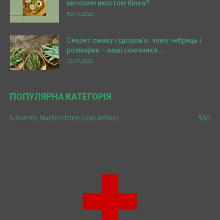
високим вмістом білка?
19.10.2025
Секрет смаку і здоров’я: чому чебрець і
розмарин – ваші союзники...
23.07.2025
ПОПУЛЯРНА КАТЕГОРІЯ
Neueste Nachrichten und Artikel
534