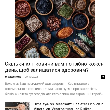
Скільки клітковини вам потрібно кожен
день, щоб залишатися здоровим?
maxwelhelp
-
09.10.2025
0
Волокна: Ваш невидимий щит здоров'я - Керівництво з
оптимального споживання Ми часто чуємо про важливість
білків, жирів та вуглеводів, але клітковина, що скромний герой...
Himalaya- vs. Meersalz: Ein tiefer Einblick in
Mineralien, Verarbeitung und Risiken