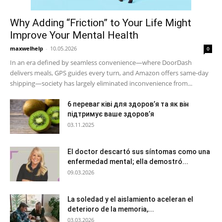
Why Adding “Friction” to Your Life Might
Improve Your Mental Health
maxwelhelp
-
10.05.2026
0
In an era defined by seamless convenience—where DoorDash
delivers meals, GPS guides every turn, and Amazon offers same-day
shipping—society has largely eliminated inconvenience from...
6 переваг ківі для здоров’я та як він
підтримує ваше здоров’я
03.11.2025
El doctor descartó sus síntomas como una
enfermedad mental; ella demostró...
09.03.2026
La soledad y el aislamiento aceleran el
deterioro de la memoria,...
03.03.2026