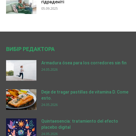
гідраденіті
05.09.2025
ВИБІР РЕДАКТОРА
Armadura ósea para los corredores sin fin
24.05.2026
Deje de tragar pastillas de vitamina D. Come
esto.
24.05.2026
Quintaesencia: tratamiento del efecto
placebo digital
24.05.2026