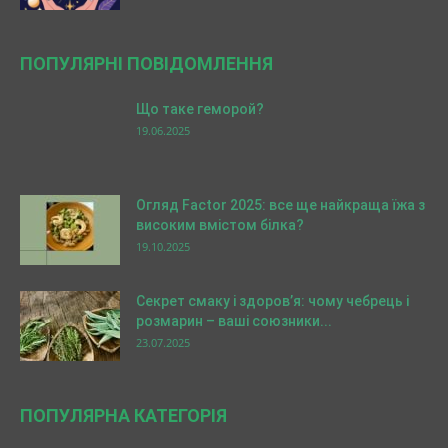
ПОПУЛЯРНІ ПОВІДОМЛЕННЯ
Що таке геморой?
19.06.2025
Огляд Factor 2025: все ще найкраща їжа з
високим вмістом білка?
19.10.2025
Секрет смаку і здоров’я: чому чебрець і
розмарин – ваші союзники...
23.07.2025
ПОПУЛЯРНА КАТЕГОРІЯ