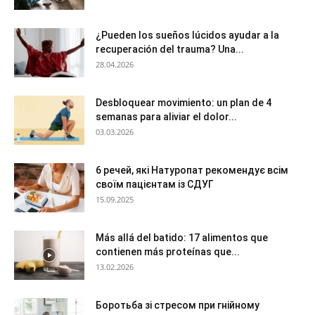
¿Pueden los sueños lúcidos ayudar a la
recuperación del trauma? Una...
28.04.2026
Desbloquear movimiento: un plan de 4
semanas para aliviar el dolor...
03.03.2026
6 речей, які Натуропат рекомендує всім
своїм пацієнтам із СДУГ
15.09.2025
Más allá del batido: 17 alimentos que
contienen más proteínas que...
13.02.2026
Боротьба зі стресом при гнійному