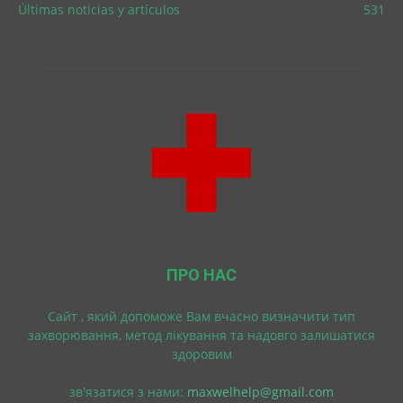
Últimas noticias y artículos
531
ПРО НАС
Cайт , який допоможе Вам вчасно визначити тип
захворювання, метод лікування та надовго залишатися
здоровим
зв'язатися з нами:
maxwelhelp@gmail.com