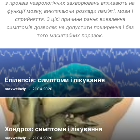
з проявів неврологічних захворювань впливають на
функції мозку, викликаючи розлади пам’яті, мови і
сприйняття. З цієї причини раннє виявлення
симптомів дозволяє не допустити поширення і без
того масштабних поразок.
Епілепсія: симптоми і лікування
maxwelhelp
-
21.04.2020
Хондроз: симптоми і лікування
maxwelhelp
-
21.04.2020