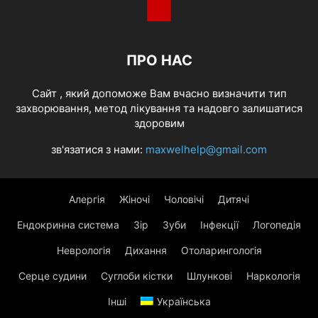
ПРО НАС
Cайт , який допоможе Вам вчасно визначити тип
захворювання, метод лікування та надовго залишатися
здоровим
зв'язатися з нами:
maxwelhelp@gmail.com
Алергія
Жіночі
Чоловічі
Дитячі
Ендокринна система
Зір
Зуби
Інфекції
Логопедія
Неврологія
Дихання
Отоларингологія
Серце судини
Суглоби кістки
Шлункові
Наркологія
Інші
Українська