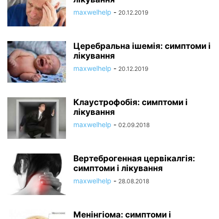
maxwelhelp
-
20.12.2019
Церебральна ішемія: симптоми і
лікування
maxwelhelp
-
20.12.2019
Клаустрофобія: симптоми і
лікування
maxwelhelp
-
02.09.2018
Вертеброгенная цервікалгія:
симптоми і лікування
maxwelhelp
-
28.08.2018
Менінгіома: симптоми і