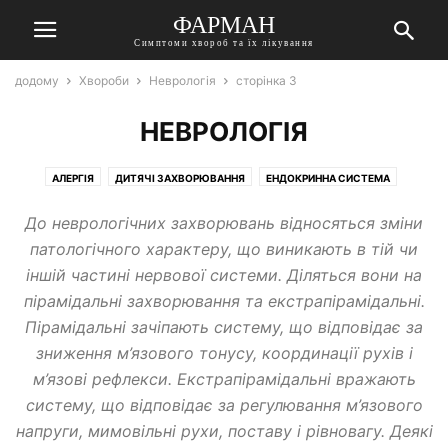
ФАРМАН
Симптоми хвороб та їх лікування
додому
Хвороби
Неврологія
сторінка 3
НЕВРОЛОГІЯ
АЛЕРГІЯ
ДИТЯЧІ ЗАХВОРЮВАННЯ
ЕНДОКРИННА СИСТЕМА
ЖІНОЧІ ЗАХВОРЮВАННЯ
ЗІР
ЗУБИ І РОТ
ІНФЕКЦІЇ, ПАРАЗИТИ
До неврологічних захворювань відносяться зміни
ІНШІ ЗАХВОРЮВАННЯ І СТАНИ
ЛОГОПЕДІЯ
НАРКОЛОГІЯ
патологічного характеру, що виникають в тій чи
НЕВРОЛОГІЯ
ОРГАНИ ДИХАННЯ
ОТОЛАРИНГОЛОГІЯ
іншій частині нервової системи. Діляться вони на
СЕРЦЕ І СУДИНИ
СУГЛОБИ, КІСТКИ
ЧОЛОВІЧІ ЗАХВОРЮВАННЯ
пірамідальні захворювання та екстрапірамідальні.
ШЛУНКОВО-КИШКОВИЙ ТРАКТ
Пірамідальні зачіпають систему, що відповідає за
зниження м’язового тонусу, координації рухів і
м’язові рефлекси. Екстрапірамідальні вражають
систему, що відповідає за регулювання м’язового
напруги, мимовільні рухи, поставу і рівновагу. Деякі