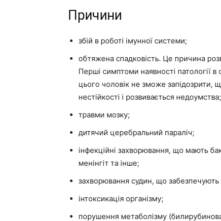
Причини
збій в роботі імунної системи;
обтяжена спадковість. Це причина розв
Перші симптоми наявності патології в 
цього чоловік не зможе запідозрити, що
нестійкості і розвивається недоумства;
травми мозку;
дитячий церебральний параліч;
інфекційні захворювання, що мають бак
менінгіт та інше;
захворювання судин, що забезпечують 
інтоксикація організму;
порушення метаболізму (билирубинова