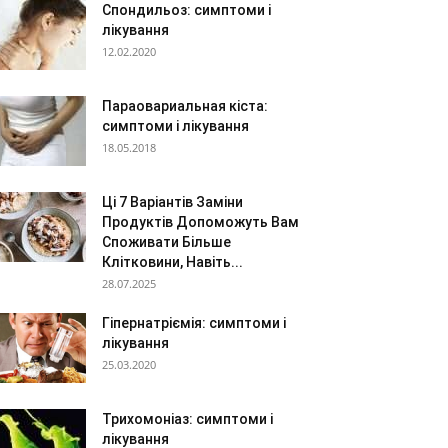
Спондильоз: симптоми і
лікування
12.02.2020
Параовариальная кіста:
симптоми і лікування
18.05.2018
Ці 7 Варіантів Заміни
Продуктів Допоможуть Вам
Споживати Більше
Клітковини, Навіть...
28.07.2025
Гіпернатріємія: симптоми і
лікування
25.03.2020
Трихомоніаз: симптоми і
лікування