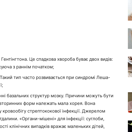
Гентінгтона. Це спадкова хвороба буває двох видів:
есуюча з раннім початком;
 Такий тип часто розвивається при синдромі Леша-
ї;
ні базальних структур мозку. Причини можуть бути
о вторинних форм належать мала хорея. Вона
у кровообігу стрептококової інфекції. Джерелом
гдалини. «Органи-мішені» для інфекції: суглоби,
ості клінічних випадків вражає маленьких дітей,