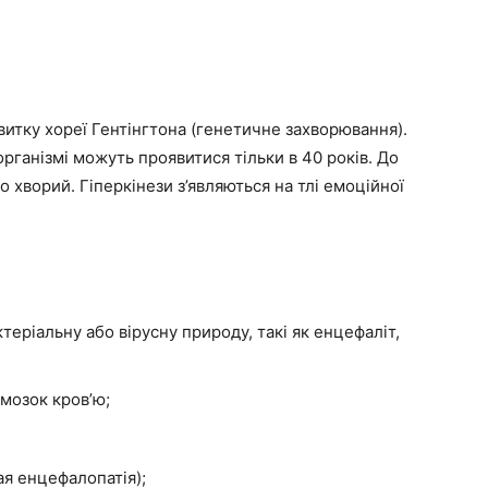
итку хореї Гентінгтона (генетичне захворювання).
організмі можуть проявитися тільки в 40 років. До
 хворий. Гіперкінези з’являються на тлі емоційної
теріальну або вірусну природу, такі як енцефаліт,
мозок кров’ю;
я енцефалопатія);