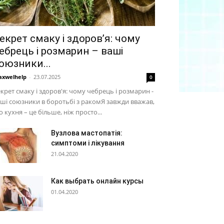
екрет смаку і здоров’я: чому
ебрець і розмарин – ваші
оюзники...
xwelhelp
-
23.07.2025
0
крет смаку і здоров'я: чому чебрець і розмарин -
ші союзники в боротьбі з ракомЯ завжди вважав,
 кухня – це більше, ніж просто...
Вузлова мастопатія:
симптоми і лікування
21.04.2020
Как выбрать онлайн курсы
01.04.2020