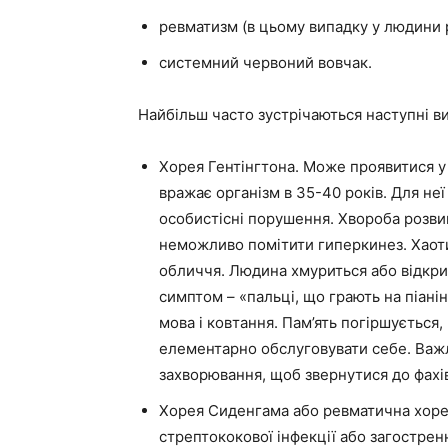
ревматизм (в цьому випадку у людини 
системний червоний вовчак.
Найбільш часто зустрічаються наступні в
Хорея Гентінгтона. Може проявитися у 
вражає організм в 35-40 років. Для не
особистісні порушення. Хвороба розвив
неможливо помітити гиперкинез. Хаот
обличчя. Людина хмуриться або відкрив
симптом – «пальці, що грають на піанін
мова і ковтання. Пам’ять погіршується
елементарно обслуговувати себе. Важ
захворювання, щоб звернутися до фахів
Хорея Сиденгама або ревматична хорея
стрептококової інфекції або загострен