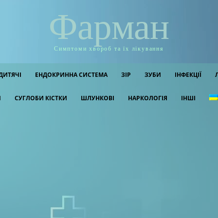
Фарман
Симптоми хвороб та їх лікування
ДИТЯЧІ
ЕНДОКРИННА СИСТЕМА
ЗІР
ЗУБИ
ІНФЕКЦІЇ
И
СУГЛОБИ КІСТКИ
ШЛУНКОВІ
НАРКОЛОГІЯ
ІНШІ