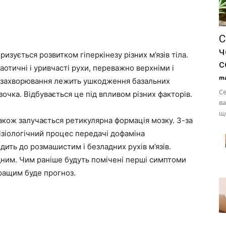
С
ч
изується розвитком гіперкінезу різних м’язів тіла.
с
аотичні і уривчасті рухи, переважно верхніми і
ma
я захворювання лежить ушкодження базальних
Се
зочка. Відбувається це під впливом різних факторів.
ва
що
також залучається ретикулярна формація мозку. З-за
фізіологічний процес передачі дофаміна
дить до розмашистим і безладних рухів м’язів.
адним. Чим раніше будуть помічені перші симптоми
ращим буде прогноз.