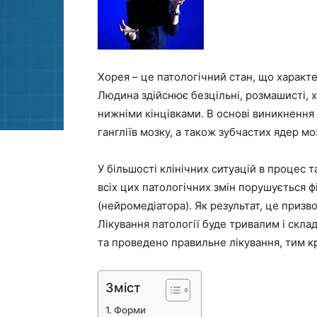
Хорея – це патологічний стан, що характер
Людина здійснює безцільні, розмашисті, х
нижніми кінцівками. В основі виникненн
гангліїв мозку, а також зубчастих ядер мо
У більшості клінічних ситуацій в процес 
всіх цих патологічних змін порушується 
(нейромедіатора). Як результат, це призво
Лікування патології буде тривалим і скл
та проведено правильне лікування, тим к
Зміст
Форми