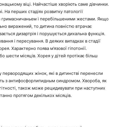
 юнацькому віці. Найчастіше хворіють саме дівчинки.
. На перших стадіях розвитку патології
 з гримасничаньем і перебільшеними жестами. Якщо
ьно виражений, то дитина повністю втрачає
ається дизартрія і порушується дихальна функція.
ання і пересування. В деяких випадках в стадії
орея. Характерно поява м’язової гіпотонії.
о шести місяців. Хорея у дітей протікає більш
у первородящих жінок, які в дитинстві перенесли
ють з антифосфорлипидным синдромом. Хвороба, як
агітності, також може рецидивувати при наступних
танно протягом декількох місяців.