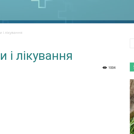
 і лікування
 і лікування
1004