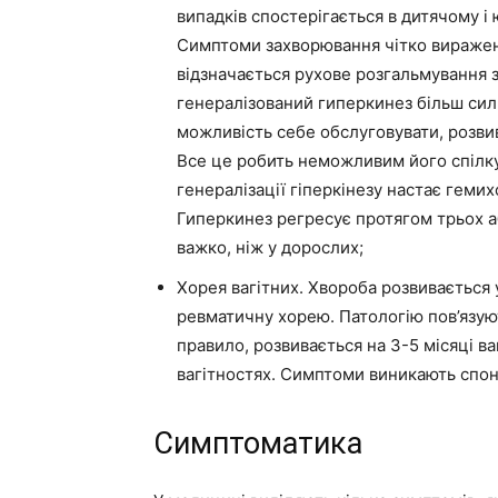
випадків спостерігається в дитячому і
Симптоми захворювання чітко виражені
відзначається рухове розгальмування
генералізований гиперкинез більш сил
можливість себе обслуговувати, розвив
Все це робить неможливим його спілкув
генералізації гіперкінезу настає гемих
Гиперкинез регресує протягом трьох аб
важко, ніж у дорослих;
Хорея вагітних. Хвороба розвивається 
ревматичну хорею. Патологію пов’язу
правило, розвивається на 3-5 місяці в
вагітностях. Симптоми виникають спон
Симптоматика