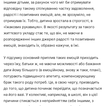
іншими дітьми, за рахунок чого міг би отримувати
відповідну такому спілкуванню частку задоволення,
радості і позитивних емоцій, але, як зрозуміло, не
отримував їх. Тобто, дитина зростала в строгості, в
«їжакових рукавицях». В якості результату за такого
життєвого укладу стає те, що він, не маючи в
розпорядженні інших джерел радості та позитивних
емоцій, знаходить їх, образно кажучи, в їжі.
У підсумку основний приплив таких емоцій приходить
через їжу, батьки ж, не маючи можливості або бажання
дати йому більшого (в емоційному, знову ж таки, плані),
потурають підвищеного апетиту, компенсирующему
брак такого роду потреб. Це, в свою чергу, призводить
до того, що дитина починає переїдати, що позначається
на його вазі. У колективі, наприклад, в школі, він з цієї
причини стикається з неприйняттям себе іншими, з