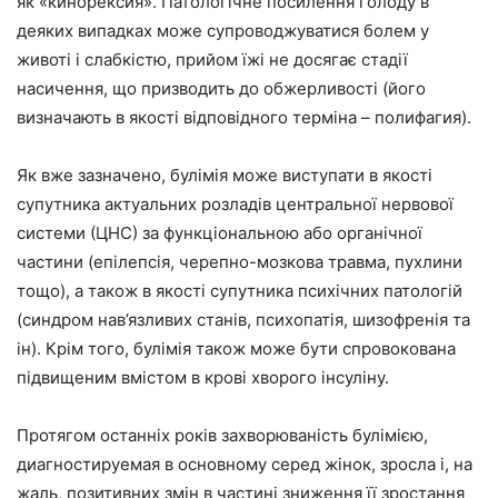
як «кинорексия». Патологічне посилення голоду в
деяких випадках може супроводжуватися болем у
животі і слабкістю, прийом їжі не досягає стадії
насичення, що призводить до обжерливості (його
визначають в якості відповідного терміна – полифагия).
Як вже зазначено, булімія може виступати в якості
супутника актуальних розладів центральної нервової
системи (ЦНС) за функціональною або органічної
частини (епілепсія, черепно-мозкова травма, пухлини
тощо), а також в якості супутника психічних патологій
(синдром нав’язливих станів, психопатія, шизофренія та
ін). Крім того, булімія також може бути спровокована
підвищеним вмістом в крові хворого інсуліну.
Протягом останніх років захворюваність булімією,
диагностируемая в основному серед жінок, зросла і, на
жаль, позитивних змін в частині зниження її зростання