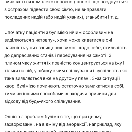
виявляється комплекс неповноцінності, що поєднується
з острахом підвести свою сім’ю, не виправдати
покладених надій (або надій уявних), зганьбити і т. д.
Спочатку пацієнти з булімією нічим особливим не
виділяються з натовпу», хоча може кидатися в очі
наявність у них завищених вимог щодо себе, схильність
до депресивних станів і перебування на самоті. З
плином часу життя їх повністю концентрується на їжу і
тільки на ній, у зв’язку з чим спілкування і суспільство як
таке виявляється вже на другому плані. З-за ситуації
хворі булімією починають остаточно замикатися в собі,
тими чи іншими способами знаходячи причини для
відходу від будь-якого спілкування.
Однією з проблем булімії є те, що при цьому
захворюванні, на відміну від анорексії, наприклад, яку
можна виявити у людей, видимим чином зазнали