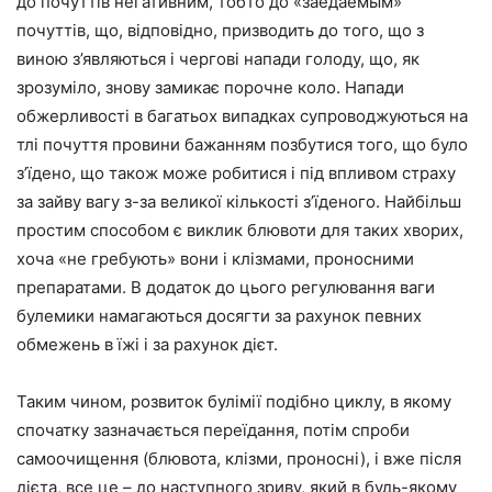
до почуттів негативним, тобто до «заедаемым»
почуттів, що, відповідно, призводить до того, що з
виною з’являються і чергові напади голоду, що, як
зрозуміло, знову замикає порочне коло. Напади
обжерливості в багатьох випадках супроводжуються на
тлі почуття провини бажанням позбутися того, що було
з’їдено, що також може робитися і під впливом страху
за зайву вагу з-за великої кількості з’їденого. Найбільш
простим способом є виклик блювоти для таких хворих,
хоча «не гребують» вони і клізмами, проносними
препаратами. В додаток до цього регулювання ваги
булемики намагаються досягти за рахунок певних
обмежень в їжі і за рахунок дієт.
Таким чином, розвиток булімії подібно циклу, в якому
спочатку зазначається переїдання, потім спроби
самоочищення (блювота, клізми, проносні), і вже після
дієта, все це – до наступного зриву, який в будь-якому