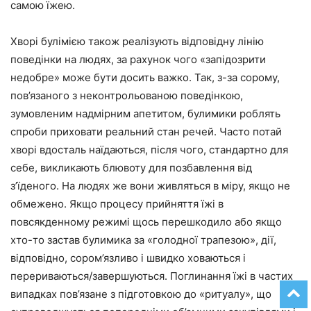
самою їжею.
Хворі булімією також реалізують відповідну лінію
поведінки на людях, за рахунок чого «запідозрити
недобре» може бути досить важко. Так, з-за сорому,
пов’язаного з неконтрольованою поведінкою,
зумовленим надмірним апетитом, булимики роблять
спроби приховати реальний стан речей. Часто потай
хворі вдосталь наїдаються, після чого, стандартно для
себе, викликають блювоту для позбавлення від
з’їденого. На людях же вони живляться в міру, якщо не
обмежено. Якщо процесу прийняття їжі в
повсякденному режимі щось перешкодило або якщо
хто-то застав булимика за «голодної трапезою», дії,
відповідно, сором’язливо і швидко ховаються і
перериваються/завершуються. Поглинання їжі в частих
випадках пов’язане з підготовкою до «ритуалу», що