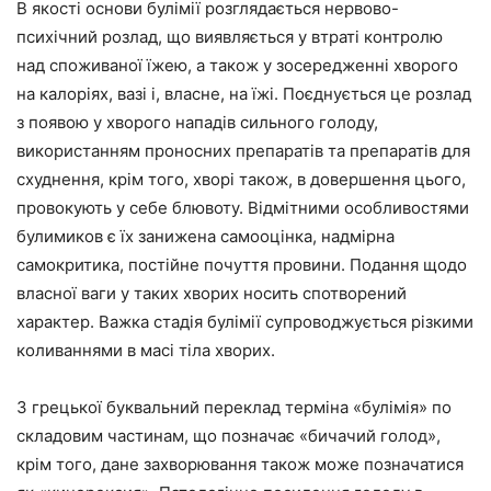
В якості основи булімії розглядається нервово-
психічний розлад, що виявляється у втраті контролю
над споживаної їжею, а також у зосередженні хворого
на калоріях, вазі і, власне, на їжі. Поєднується це розлад
з появою у хворого нападів сильного голоду,
використанням проносних препаратів та препаратів для
схуднення, крім того, хворі також, в довершення цього,
провокують у себе блювоту. Відмітними особливостями
булимиков є їх занижена самооцінка, надмірна
самокритика, постійне почуття провини. Подання щодо
власної ваги у таких хворих носить спотворений
характер. Важка стадія булімії супроводжується різкими
коливаннями в масі тіла хворих.
З грецької буквальний переклад терміна «булімія» по
складовим частинам, що позначає «бичачий голод»,
крім того, дане захворювання також може позначатися