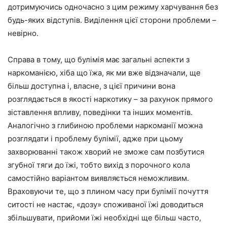
дотримуючись одночасно з цим режиму харчування без
будь-яких відступів. Виділення цієї сторони проблеми –
невірно.
Справа в тому, що булімія має загальні аспекти з
наркоманією, хіба що їжа, як ми вже відзначали, ще
більш доступна і, власне, з цієї причини вона
розглядається в якості наркотику – за рахунок прямого
зіставлення впливу, поведінки та інших моментів.
Аналогічно з глибиною проблеми наркоманії можна
розглядати і проблему булімії, адже при цьому
захворюванні також хворий не зможе сам позбутися
згубної тяги до їжі, тобто вихід з порочного кола
самостійно варіантом виявляється неможливим.
Враховуючи те, що з плином часу при булімії почуття
ситості не настає, «дозу» споживаної їжі доводиться
збільшувати, прийоми їжі необхідні ще більш часто,