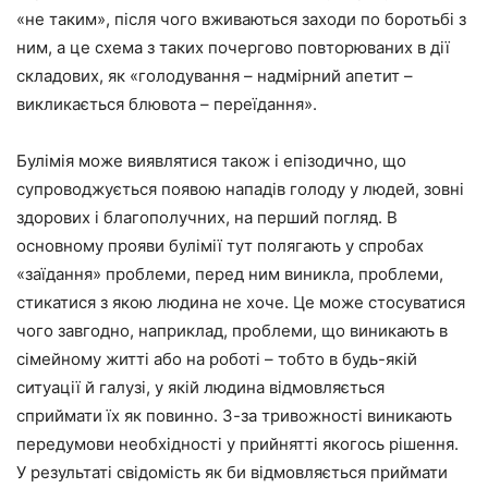
«не таким», після чого вживаються заходи по боротьбі з
ним, а це схема з таких почергово повторюваних в дії
складових, як «голодування – надмірний апетит –
викликається блювота – переїдання».
Булімія може виявлятися також і епізодично, що
супроводжується появою нападів голоду у людей, зовні
здорових і благополучних, на перший погляд. В
основному прояви булімії тут полягають у спробах
«заїдання» проблеми, перед ним виникла, проблеми,
стикатися з якою людина не хоче. Це може стосуватися
чого завгодно, наприклад, проблеми, що виникають в
сімейному житті або на роботі – тобто в будь-якій
ситуації й галузі, у якій людина відмовляється
сприймати їх як повинно. З-за тривожності виникають
передумови необхідності у прийнятті якогось рішення.
У результаті свідомість як би відмовляється приймати