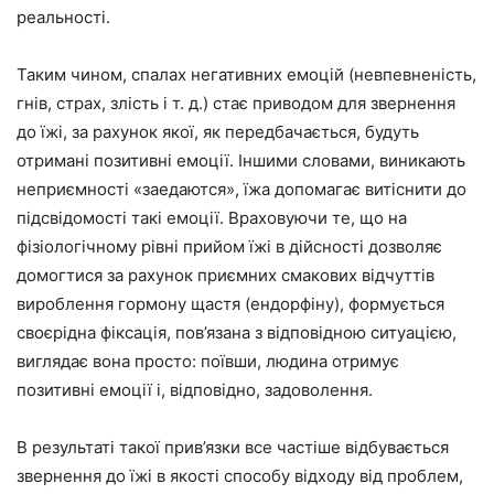
реальності.
Таким чином, спалах негативних емоцій (невпевненість,
гнів, страх, злість і т. д.) стає приводом для звернення
до їжі, за рахунок якої, як передбачається, будуть
отримані позитивні емоції. Іншими словами, виникають
неприємності «заедаются», їжа допомагає витіснити до
підсвідомості такі емоції. Враховуючи те, що на
фізіологічному рівні прийом їжі в дійсності дозволяє
домогтися за рахунок приємних смакових відчуттів
вироблення гормону щастя (ендорфіну), формується
своєрідна фіксація, пов’язана з відповідною ситуацією,
виглядає вона просто: поївши, людина отримує
позитивні емоції і, відповідно, задоволення.
В результаті такої прив’язки все частіше відбувається
звернення до їжі в якості способу відходу від проблем,