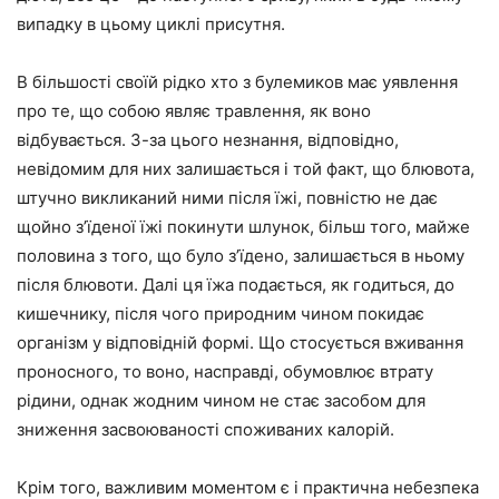
випадку в цьому циклі присутня.
В більшості своїй рідко хто з булемиков має уявлення
про те, що собою являє травлення, як воно
відбувається. З-за цього незнання, відповідно,
невідомим для них залишається і той факт, що блювота,
штучно викликаний ними після їжі, повністю не дає
щойно з’їденої їжі покинути шлунок, більш того, майже
половина з того, що було з’їдено, залишається в ньому
після блювоти. Далі ця їжа подається, як годиться, до
кишечнику, після чого природним чином покидає
організм у відповідній формі. Що стосується вживання
проносного, то воно, насправді, обумовлює втрату
рідини, однак жодним чином не стає засобом для
зниження засвоюваності споживаних калорій.
Крім того, важливим моментом є і практична небезпека