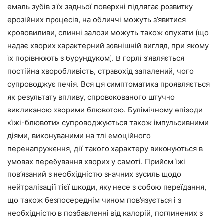
емаль зубів з їх задньої поверхні підлягає розвитку
ерозійних процесів, на обличчі можуть з’явитися
крововиливи, слинні залози можуть також опухати (що
надає хворих характерний зовнішній вигляд, при якому
їх порівнюють з бурундуком). В горлі з’являється
постійна хворобливість, стравохід запалений, чого
супроводжує печія. Вся ця симптоматика проявляється
як результату впливу, спровокованого штучно
викликаною хворими блювотою. Булімічному епізоди
«їжі-блювоти» супроводжуються також імпульсивними
діями, виконуваними на тлі емоційного
перенапруження, дії такого характеру виконуються в
умовах перебування хворих у самоті. Прийом їжі
пов’язаний з необхідністю значних зусиль щодо
нейтралізації тієї шкоди, яку несе з собою переїдання,
що також безпосереднім чином пов’язується і з
необхідністю в позбавленні від калорій, поглинених з