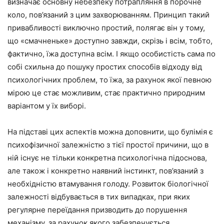
визначає основну небезпеку потрапляння в порочне
коло, пов’язаний з цим захворюванням. Принцип такий
привабливості виключно простий, полягає він у тому,
що «смачненьке» доступно завжди, скрізь і всім, тобто,
фактично, їжа доступна всім. І якщо особистість сама по
собі схильна до пошуку простих способів відходу від
психологічних проблем, то їжа, за рахунок якої певною
мірою це стає можливим, стає практично природним
варіантом у їх виборі.
На підставі цих аспектів можна доповнити, що булімія є
психофізичної залежністю з тієї простої причини, що в
ній існує не тільки конкретна психологічна підоснова,
але також і конкретно наявний інстинкт, пов’язаний з
необхідністю втамування голоду. Розвиток біологічної
залежності відбувається в тих випадках, при яких
регулярне переїдання призводить до порушення
механізму, за рахунок якого забезпечується