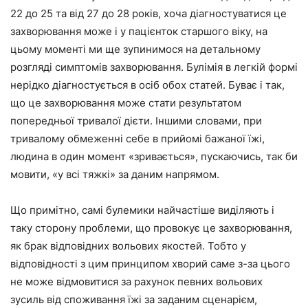
22 до 25 та від 27 до 28 років, хоча діагностуватися це
захворювання може і у пацієнток старшого віку, на
цьому моменті ми ще зупинимося на детальному
розгляді симптомів захворювання. Булімія в легкій формі
нерідко діагностується в осіб обох статей. Буває і так,
що це захворювання може стати результатом
попередньої тривалої дієти. Іншими словами, при
тривалому обмеженні себе в прийомі бажаної їжі,
людина в один момент «зривається», пускаючись, так би
мовити, «у всі тяжкі» за даним напрямом.
Що примітно, самі булемики найчастіше виділяють і
таку сторону проблеми, що провокує це захворювання,
як брак відповідних вольових якостей. Тобто у
відповідності з цим принципом хворий саме з-за цього
не може відмовитися за рахунок певних вольових
зусиль від споживання їжі за заданим сценарієм,