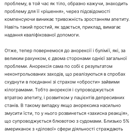
проблему, в той час як тіло, образно кажучи, знаходить
проблему для її «рішення», через підсвідомості
компенсуючи виникає тривожність зростанням апетиту.
Навіть такий простий, як здається, приклад, вимагає
надання кваліфікованої допомоги.
Отже, тепер повернемося до анорексії і булімії, які, за
великим рахунком, є двома сторонами однієї загальної
проблеми. Анорексія сама по собі є результатом
неконтрольованих заходів, що реалізуються в спробах
схуднути в поєднанні зі страхом «обрости» зайвими
кілограмами. Тобто анорексія і супроводжується
втратою апетиту, і розвитком у пацієнтів депресивних
станів. В такому випадку якщо анорексика насильно
змусити їсти, то у нього розвинеться «захисна реакція»,
що супроводжується блювотою з судомами. Близько 5%
американок з «ділової» сфери діяльності страждають