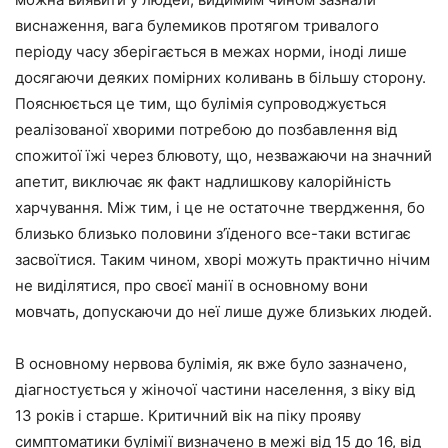
виснаження, вага булемиков протягом тривалого
періоду часу зберігається в межах норми, іноді лише
досягаючи деяких помірних коливань в більшу сторону.
Пояснюється це тим, що булімія супроводжується
реалізованої хворими потребою до позбавлення від
спожитої їжі через блювоту, що, незважаючи на значний
апетит, виключає як факт надлишкову калорійність
харчування. Між тим, і це не остаточне твердження, бо
близько близько половини з’їденого все-таки встигає
засвоїтися. Таким чином, хворі можуть практично нічим
не виділятися, про своєї манії в основному вони
мовчать, допускаючи до неї лише дуже близьких людей.
В основному нервова булімія, як вже було зазначено,
діагностується у жіночої частини населення, з віку від
13 років і старше. Критичний вік на піку прояву
симптоматики булімії визначено в межі від 15 до 16, від