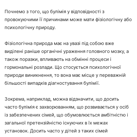
Почнемо з того, що булімія у відповідності з
провокуючими її причинами може мати фізіологічну або
психологічну природу.
Фізіологічна природа має на увазі під собою вже
виділені раніше органічні ураження головного мозку, а
також поразки, впливають на обмінні процеси і
гормональні розлади. Що стосується психологічної
природи виникнення, то вона має місце у переважній
більшості випадків діагностування булімії.
Зокрема, наприклад, можна відзначити, що досить
часто булімія є захворюванням, що розвивається у осіб
із забезпечених сімей, що обумовлюється амбітністю і
загальної претензійністю існуючих в їх межах
установок. Досить часто у дітей з таких сімей