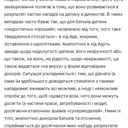
захворювання полягає в тому, що воно розвивається в
результаті частих нападів на дитину в дитинстві. В таких
випадках часто буває так, що для батьків дитина
«недостатньо хороший», незалежно від того, чого таке
твердження стосується – в хід йде, зокрема,
зіставлення з однолітками. Аналогічно в хід йдуть
закиди щодо недолугості дитини, його незручності або,
що також, на жаль, не рідкість, щодо некрасивості, це
також видається «на верху» у формі відповідних
докорів. Ситуація ускладнюється і тим, що дівчата (а
саме їм здебільшого доводиться стикатися з такими
нападками) вживають всі можливі, а іноді і неможливі
спроби до того, щоб «довести всім, чого вони можуть
досягти (з частини краси, затребуваності і моди),
досягаючи еталонних зразків «супермоделей». Ними їх
тіло, аналогічно докором батьків та оточення,
сприймається до досягнення яких-небудь результатів