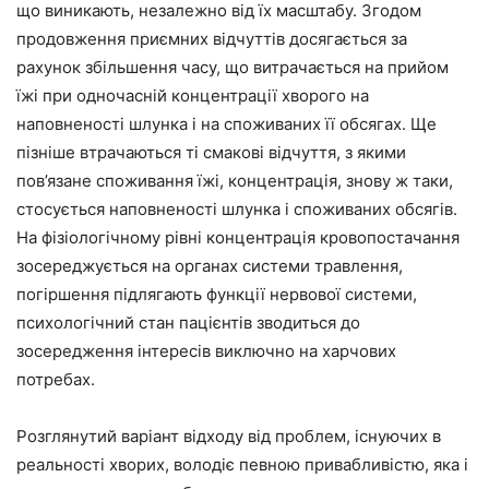
що виникають, незалежно від їх масштабу. Згодом
продовження приємних відчуттів досягається за
рахунок збільшення часу, що витрачається на прийом
їжі при одночасній концентрації хворого на
наповненості шлунка і на споживаних її обсягах. Ще
пізніше втрачаються ті смакові відчуття, з якими
пов’язане споживання їжі, концентрація, знову ж таки,
стосується наповненості шлунка і споживаних обсягів.
На фізіологічному рівні концентрація кровопостачання
зосереджується на органах системи травлення,
погіршення підлягають функції нервової системи,
психологічний стан пацієнтів зводиться до
зосередження інтересів виключно на харчових
потребах.
Розглянутий варіант відходу від проблем, існуючих в
реальності хворих, володіє певною привабливістю, яка і