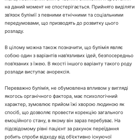
на даний момент не спостерігається. Прийнято виділяти
зв’язок булімії з певними етнічними та соціальними
передумовами, що призводять до розвитку цього
розладу.
В цілому можна також позначити, що булімія являє
собою один з варіантів нав’язливих ідей, безпосередньо
пов’язаних з їжею. В якості іншого варіанту такого роду
розлади виступає анорексія.
Переважно булімія, не обумовлена впливом у вигляді
якогось органічного фактора, має психологічний
характер, зумовлює прийом їжі хворою людиною як
спосіб, що дозволяє провести корекцію загального
емоційного стану, в якому він зараз перебуває. На
підсвідомому рівні пацієнт за рахунок переїдання
робить спроби відходу від об’єктивно існуючої