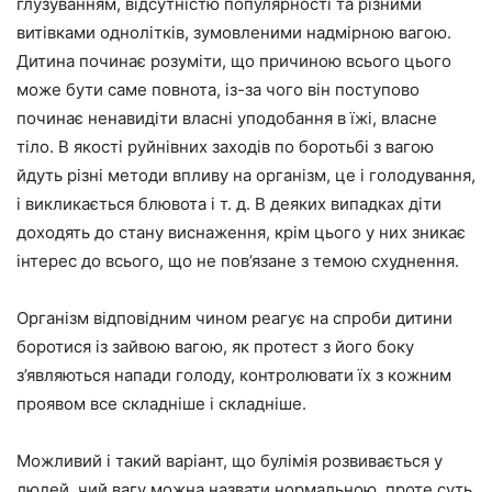
глузуванням, відсутністю популярності та різними
витівками однолітків, зумовленими надмірною вагою.
Дитина починає розуміти, що причиною всього цього
може бути саме повнота, із-за чого він поступово
починає ненавидіти власні уподобання в їжі, власне
тіло. В якості руйнівних заходів по боротьбі з вагою
йдуть різні методи впливу на організм, це і голодування,
і викликається блювота і т. д. В деяких випадках діти
доходять до стану виснаження, крім цього у них зникає
інтерес до всього, що не пов’язане з темою схуднення.
Організм відповідним чином реагує на спроби дитини
боротися із зайвою вагою, як протест з його боку
з’являються напади голоду, контролювати їх з кожним
проявом все складніше і складніше.
Можливий і такий варіант, що булімія розвивається у
людей, чий вагу можна назвати нормальною, проте суть