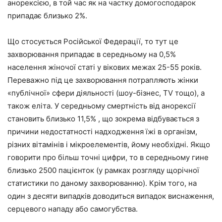
анорексією, в той час як на частку домогосподарок
припадає близько 2%.
Що стосується Російської Федерації, то тут це
захворювання припадає в середньому на 0,5%
населення жіночої статі у вікових межах 25-55 років.
Переважно під це захворювання потрапляють жінки
«публічної» сфери діяльності (шоу-бізнес, TV тощо), а
також еліта. У середньому смертність від анорексії
становить близько 11,5% , що зокрема відбувається з
причини недостатності надходження їжі в організм,
різних вітамінів і мікроелементів, йому необхідні. Якщо
говорити про більш точні цифри, то в середньому гине
близько 2500 пацієнток (у рамках розгляду щорічної
статистики по даному захворюванню). Крім того, на
один з десяти випадків доводиться випадок виснаження,
серцевого нападу або самогубства.