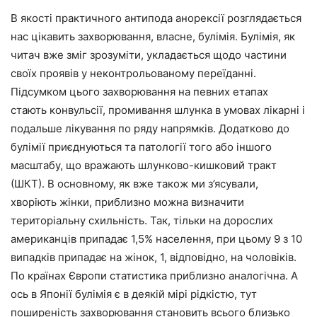
В якості практичного антипода анорексії розглядається
нас цікавить захворювання, власне, булімія. Булімія, як
читач вже зміг зрозуміти, укладається щодо частини
своїх проявів у неконтрольованому переїданні.
Підсумком цього захворювання на певних етапах
стають конвульсії, промивання шлунка в умовах лікарні і
подальше лікування по ряду напрямків. Додатково до
булімії приєднуються та патології того або іншого
масштабу, що вражають шлунково-кишковий тракт
(ШКТ). В основному, як вже також ми з’ясували,
хворіють жінки, приблизно можна визначити
територіальну схильність. Так, тільки на дорослих
американців припадає 1,5% населення, при цьому 9 з 10
випадків припадає на жінок, 1, відповідно, на чоловіків.
По країнах Європи статистика приблизно аналогічна. А
ось в Японії булімія є в деякій мірі рідкістю, тут
поширеність захворювання становить всього близько