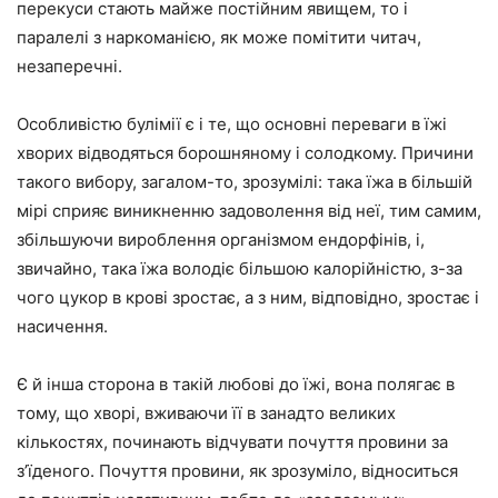
перекуси стають майже постійним явищем, то і
паралелі з наркоманією, як може помітити читач,
незаперечні.
Особливістю булімії є і те, що основні переваги в їжі
хворих відводяться борошняному і солодкому. Причини
такого вибору, загалом-то, зрозумілі: така їжа в більшій
мірі сприяє виникненню задоволення від неї, тим самим,
збільшуючи вироблення організмом ендорфінів, і,
звичайно, така їжа володіє більшою калорійністю, з-за
чого цукор в крові зростає, а з ним, відповідно, зростає і
насичення.
Є й інша сторона в такій любові до їжі, вона полягає в
тому, що хворі, вживаючи її в занадто великих
кількостях, починають відчувати почуття провини за
з’їденого. Почуття провини, як зрозуміло, відноситься