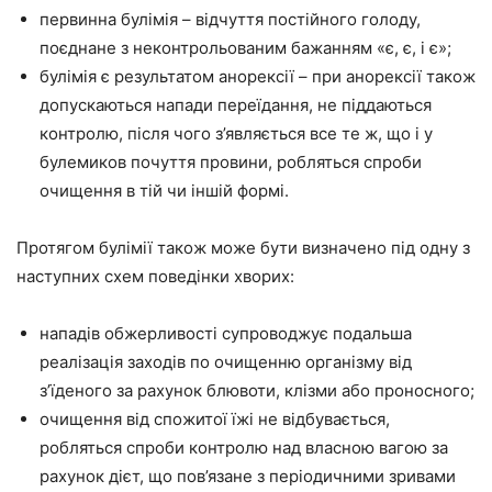
первинна булімія – відчуття постійного голоду,
поєднане з неконтрольованим бажанням «є, є, і є»;
булімія є результатом анорексії – при анорексії також
допускаються напади переїдання, не піддаються
контролю, після чого з’являється все те ж, що і у
булемиков почуття провини, робляться спроби
очищення в тій чи іншій формі.
Протягом булімії також може бути визначено під одну з
наступних схем поведінки хворих:
нападів обжерливості супроводжує подальша
реалізація заходів по очищенню організму від
з’їденого за рахунок блювоти, клізми або проносного;
очищення від спожитої їжі не відбувається,
робляться спроби контролю над власною вагою за
рахунок дієт, що пов’язане з періодичними зривами