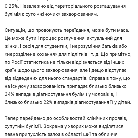
0,25%. Незалежно від територіального розташування
булімія є суто «жіночих» захворюванням.
Ситуацій, що провокують переїдання, може бути маса.
Це може бути і процес розлучення, актуальний для
жінки, і сесія для студентки, і нерозуміння батьків або
«нерозділене кохання» для підлітків і т. д. Що примітно,
по Росії статистика не тільки відрізняється від інших
країн щодо цього захворювання, але і дещо відступає
від відведених для нього стандартів. Справа в тому, що
на існуючу захворюваність припадає близько близько
34% випадків діагностування булімії у чоловіків, і
близько близько 22% випадків діагностування її у дітей.
Тепер перейдемо до особливостей клінічних проявів,
супутнім булімії. Зокрема у хворих може виділятися
певна припухлість залоз в області шиї та обличчя,