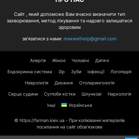
Cайт , який допоможе Вам вчасно визначити тип
захворювання, метод лікування та надовго залишатися
здоровим
зв'язатися з нами:
maxwelhelp@gmail.com
Алергія
Жіночі
Чоловічі
Дитячі
Ендокринна система
Зір
Зуби
Інфекції
Логопедія
Неврологія
Дихання
Отоларингологія
Серце судини
Суглоби кістки
Шлункові
Наркологія
Інші
Українська
© https://farman.kiev.ua - При копіюванні матеріалів
посилання на сайт обов'язкове