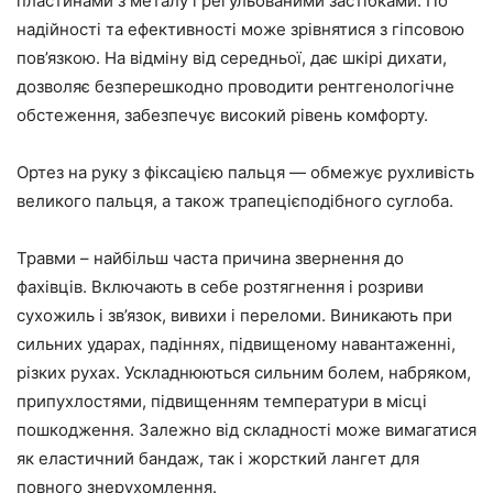
пластинами з металу і регульованими застібками. По
надійності та ефективності може зрівнятися з гіпсовою
пов’язкою. На відміну від середньої, дає шкірі дихати,
дозволяє безперешкодно проводити рентгенологічне
обстеження, забезпечує високий рівень комфорту.
Ортез на руку з фіксацією пальця — обмежує рухливість
великого пальця, а також трапецієподібного суглоба.
Травми – найбільш часта причина звернення до
фахівців. Включають в себе розтягнення і розриви
сухожиль і зв’язок, вивихи і переломи. Виникають при
сильних ударах, падіннях, підвищеному навантаженні,
різких рухах. Ускладнюються сильним болем, набряком,
припухлостями, підвищенням температури в місці
пошкодження. Залежно від складності може вимагатися
як еластичний бандаж, так і жорсткий лангет для
повного знерухомлення.