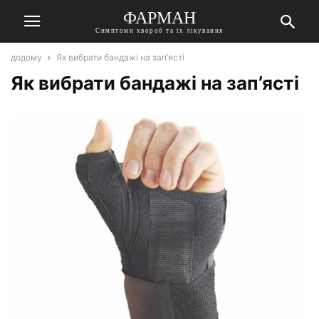
ФАРМАН
Симптоми хвороб та їх лікування
додому
Як вибрати бандажі на зап’ясті
Як вибрати бандажі на зап’ясті