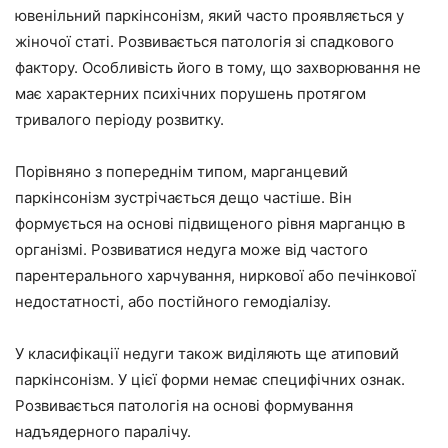
ювенільний паркінсонізм, який часто проявляється у
жіночої статі. Розвивається патологія зі спадкового
фактору. Особливість його в тому, що захворювання не
має характерних психічних порушень протягом
тривалого періоду розвитку.
Порівняно з попереднім типом, марганцевий
паркінсонізм зустрічається дещо частіше. Він
формується на основі підвищеного рівня марганцю в
організмі. Розвиватися недуга може від частого
парентерального харчування, ниркової або печінкової
недостатності, або постійного гемодіалізу.
У класифікації недуги також виділяють ще атиповий
паркінсонізм. У цієї форми немає специфічних ознак.
Розвивається патологія на основі формування
надъядерного паралічу.