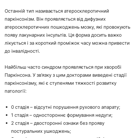
Останній тип називається атеросклеротичний
паркінсонізм. Він проявляється від дифузних
атеросклеротичних пошкоджень мозку, які провокують
появу лакунарних інсультів. Ця форма досить важко
лікується і за короткий проміжок часу можна привести
до інвалідності.
Найбільш часто синдром проявляється при хворобі
Паркінсона. У зв’язку з цим докторами виведені стадії
паркінсонізму, які є ступенями тяжкості розвитку
патології:
0 стадія – відсутні порушення рухового апарату;
1 стадія – одностороннє формування недуги;
2 стадія – двосторонні ознаки без прояву
постуральних ушкоджень;