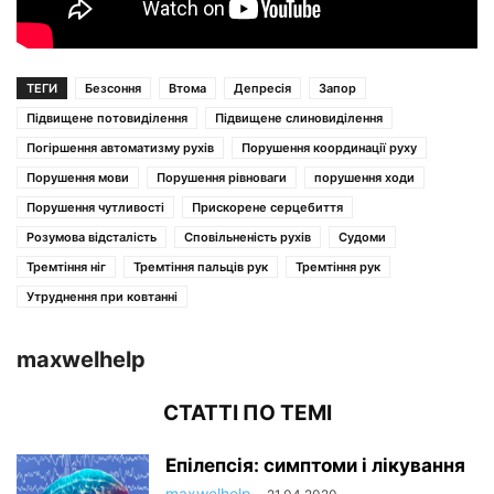
ТЕГИ
Безсоння
Втома
Депресія
Запор
Підвищене потовиділення
Підвищене слиновиділення
Погіршення автоматизму рухів
Порушення координації руху
Порушення мови
Порушення рівноваги
порушення ходи
Порушення чутливості
Прискорене серцебиття
Розумова відсталість
Сповільненість рухів
Судоми
Тремтіння ніг
Тремтіння пальців рук
Тремтіння рук
Утруднення при ковтанні
maxwelhelp
СТАТТІ ПО ТЕМІ
Епілепсія: симптоми і лікування
maxwelhelp
-