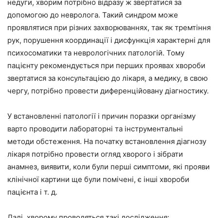
недуги, хворим потрібно відразу ж звертатися за
допомогою до невролога. Такий синдром може
проявлятися при різних захворюваннях, так як тремтіння
рук, порушення координації і дисфункція характерні для
психосоматики та неврологічних патологій. Тому
пацієнту рекомендується при перших проявах хвороби
звертатися за консультацією до лікаря, а медику, в свою
чергу, потрібно провести диференційовану діагностику.
У встановленні патології і причин поразки організму
варто проводити лабораторні та інструментальні
методи обстеження. На початку встановлення діагнозу
лікаря потрібно провести огляд хворого і зібрати
анамнез, виявити, коли були перші симптоми, які прояви
клінічної картини ще були помічені, є інші хвороби
пацієнта і т. д.
Далі, хворому проводяться такі дослідження: