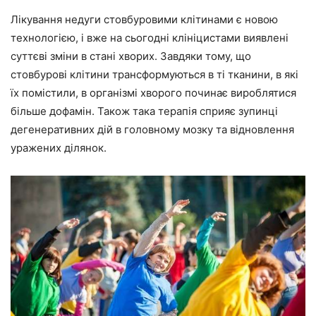
Лікування недуги стовбуровими клітинами є новою
технологією, і вже на сьогодні клініцистами виявлені
суттєві зміни в стані хворих. Завдяки тому, що
стовбурові клітини трансформуються в ті тканини, в які
їх помістили, в організмі хворого починає вироблятися
більше дофамін. Також така терапія сприяє зупинці
дегенеративних дій в головному мозку та відновлення
уражених ділянок.