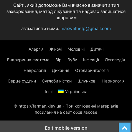
Cайт , який допоможе Вам вчасно визначити тип
захворювання, метод лікування та надовго залишатися
здоровим
зв'язатися з нами:
maxwelhelp@gmail.com
Алергія
Жіночі
Чоловічі
Дитячі
Ендокринна система
Зір
Зуби
Інфекції
Логопедія
Неврологія
Дихання
Отоларингологія
Серце судини
Суглоби кістки
Шлункові
Наркологія
Інші
Українська
© https://farman.kiev.ua - При копіюванні матеріалів
посилання на сайт обов'язкове
Exit mobile version