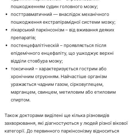
пошкодженням судин головного мозку;
посттравматичний — внаслідок механічного
пошкодження екстрапірамідної системи мозку;
лікарський паркінсонізм – від вживання деяких
препаратів;
постенцефалітіческій – проявляється після
епідемічного енцефаліту, що ушкоджує верхні
відділи стовбура мозку;
токсичний – характеризується гострим або
хронічним отруєнням. Найчастіше організм
уражається чадним газом, сірковуглецем,
марганцем, свинцем, метиловим або етиловим
спиртом.
Також докторами виділені ще кілька різновидів
захворювання, які діагностуються у людей різної вікової
категорії. До первинного паркінсонізму відноситься