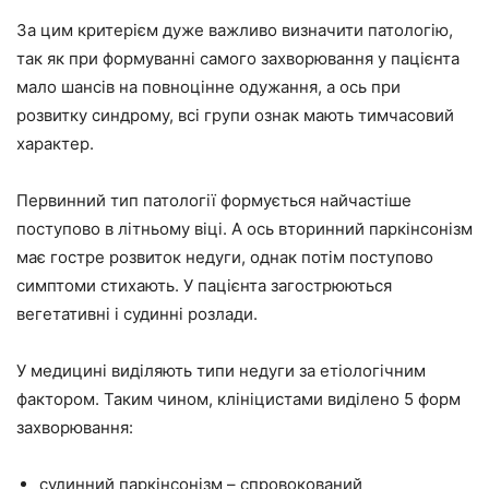
За цим критерієм дуже важливо визначити патологію,
так як при формуванні самого захворювання у пацієнта
мало шансів на повноцінне одужання, а ось при
розвитку синдрому, всі групи ознак мають тимчасовий
характер.
Первинний тип патології формується найчастіше
поступово в літньому віці. А ось вторинний паркінсонізм
має гостре розвиток недуги, однак потім поступово
симптоми стихають. У пацієнта загострюються
вегетативні і судинні розлади.
У медицині виділяють типи недуги за етіологічним
фактором. Таким чином, клініцистами виділено 5 форм
захворювання:
судинний паркінсонізм – спровокований