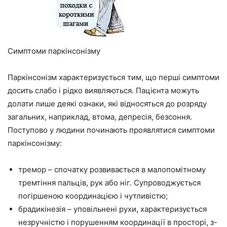
Симптоми паркінсонізму
Паркінсонізм характеризується тим, що перші симптоми
досить слабо і рідко виявляються. Пацієнта можуть
долати лише деякі ознаки, які відносяться до розряду
загальних, наприклад, втома, депресія, безсоння.
Поступово у людини починають проявлятися симптоми
паркінсонізму:
тремор – спочатку розвивається в малопомітному
тремтіння пальців, рук або ніг. Супроводжується
погіршеною координацією і чутливістю;
брадикінезія – уповільнені рухи, характеризується
незручністю і порушенням координації в просторі, з-