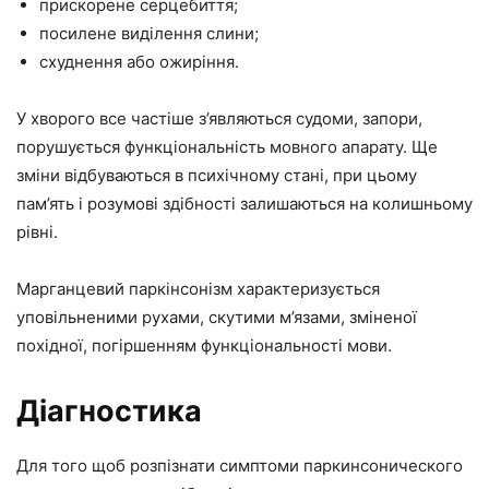
прискорене серцебиття;
посилене виділення слини;
схуднення або ожиріння.
У хворого все частіше з’являються судоми, запори,
порушується функціональність мовного апарату. Ще
зміни відбуваються в психічному стані, при цьому
пам’ять і розумові здібності залишаються на колишньому
рівні.
Марганцевий паркінсонізм характеризується
уповільненими рухами, скутими м’язами, зміненої
похідної, погіршенням функціональності мови.
Діагностика
Для того щоб розпізнати симптоми паркинсонического