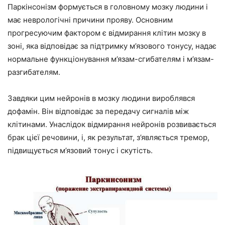
Паркінсонізм формується в головному мозку людини і
має неврологічні причини прояву. Основним
прогресуючим фактором є відмирання клітин мозку в
зоні, яка відповідає за підтримку м’язового тонусу, надає
нормальне функціонування м’язам-сгибателям і м’язам-
разгибателям.
Завдяки цим нейронів в мозку людини вироблявся
дофамін. Він відповідає за передачу сигналів між
клітинами. Унаслідок відмирання нейронів розвивається
брак цієї речовини, і, як результат, з’являється тремор,
підвищується м’язовий тонус і скутість.