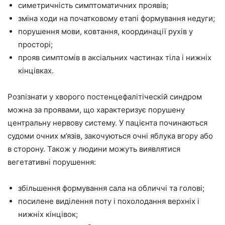
симетричність симптоматичних проявів;
зміна ходи на початковому етапі формування недуги;
порушення мови, ковтання, координації рухів у
просторі;
прояв симптомів в аксіальних частинах тіла і нижніх
кінцівках.
Розпізнати у хворого постенцефалітіческій синдром
можна за проявами, що характеризує порушену
центральну нервову систему. У пацієнта починаються
судоми очних м’язів, закочуються очні яблука вгору або
в сторону. Також у людини можуть виявлятися
вегетативні порушення:
збільшення формування сала на обличчі та голові;
посилене виділення поту і похолодання верхніх і
нижніх кінцівок;