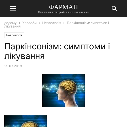
ФАРМАН
Симптоми хвороб та їх лікування
додому
Хвороби
Неврологія
Паркінсонізм: симптоми і
лікування
Неврологія
Паркінсонізм: симптоми і
лікування
29.07.2018