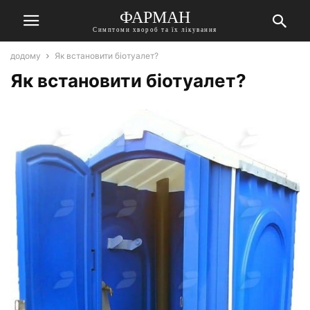
ФАРМАН
Симптоми хвороб та їх лікування
додому
Як встановити біотуалет?
Як встановити біотуалет?