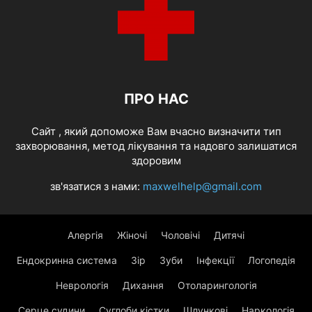
ПРО НАС
Cайт , який допоможе Вам вчасно визначити тип
захворювання, метод лікування та надовго залишатися
здоровим
зв'язатися з нами:
maxwelhelp@gmail.com
Алергія
Жіночі
Чоловічі
Дитячі
Ендокринна система
Зір
Зуби
Інфекції
Логопедія
Неврологія
Дихання
Отоларингологія
Серце судини
Суглоби кістки
Шлункові
Наркологія