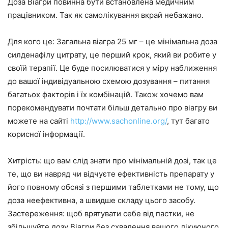
Доза Віагри повинна бути встановлена медичним
працівником. Так як самолікування вкрай небажано.
Для кого це: Загальна віагра 25 мг – це мінімальна доза
силденафілу цитрату, це перший крок, який ви робите у
своїй терапії. Це буде посилюватися у міру наближення
до вашої індивідуальною схемою дозування – питання
багатьох факторів і їх комбінацій. Також хочемо вам
порекомендувати почтати більш детально про віагру ви
можете на сайті
http://www.sachonline.org/
, тут багато
корисної інформації.
Хитрість: що вам слід знати про мінімальній дозі, так це
те, що ви навряд чи відчуєте ефективність препарату у
його повному обсязі з першими таблетками не тому, що
доза неефективна, а швидше складу цього засобу.
Застереження: щоб врятувати себе від пастки, не
збільшуйте дозу Віагри без схвалення вашого лікуючого