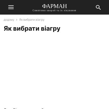
ФАРМАН
Симптоми хвороб та їх лікування
додому
Як вибрати віагру
Як вибрати віагру