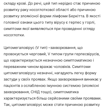
складу крові. До речі, цей тип нерідко стає причиною
розвитку раку носоглоткової області або причиною
розвитку злоякісної форми лімфоми Беркітта. В якості
головної ознаки цього типу вірусу є герпес у горлі,
симптоми якої виявляються при проведенні огляду
носоглотки.
Цитомегаловірус (V тип) –захворювання, що
провокується черговий, V типом групи герпесвірусів,
що характеризується незначною симптоматикою і
переважним чином вражає чоловіків. Симптоми
цитомегаловірусу незначні, нагадують легку форму
застуди у своїх проявах. Якщо захворювання виникає у
пацієнтів з ослабленою імунною системою (злоякісні
захворювання, СНІД тощо), симптоматика
характеризується більш серйозними своїми проявами.
Так, цитомегаловірус може стати причиною розвитку