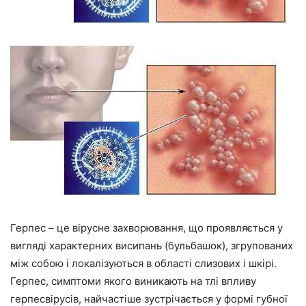
Герпес – це вірусне захворювання, що проявляється у
вигляді характерних висипань (бульбашок), згрупованих
між собою і локалізуються в області слизових і шкірі.
Герпес, симптоми якого виникають на тлі впливу
герпесвірусів, найчастіше зустрічається у формі губної