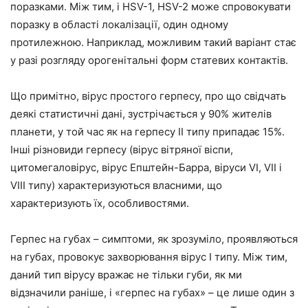
поразками. Між тим, і HSV-1, HSV-2 може спровокувати
поразку в області локалізації, один одному
протилежною. Наприклад, можливим такий варіант стає
у разі розгляду орогенітальні форм статевих контактів.
Що примітно, вірус простого герпесу, про що свідчать
деякі статистичні дані, зустрічається у 90% жителів
планети, у той час як на герпесу II типу припадає 15%.
Інші різновиди герпесу (вірус вітряної віспи,
цитомегаловірус, вірус Епштейн-Барра, віруси VI, VII і
VIII типу) характеризуються власними, що
характеризують їх, особливостями.
Герпес на губах – симптоми, як зрозуміло, проявляються
на губах, провокує захворювання вірус I типу. Між тим,
даний тип вірусу вражає не тільки губи, як ми
відзначили раніше, і «герпес на губах» – це лише один з