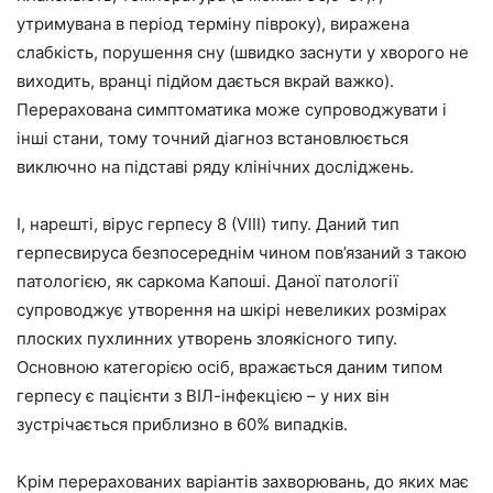
утримувана в період терміну півроку), виражена
слабкість, порушення сну (швидко заснути у хворого не
виходить, вранці підйом дається вкрай важко).
Перерахована симптоматика може супроводжувати і
інші стани, тому точний діагноз встановлюється
виключно на підставі ряду клінічних досліджень.
І, нарешті, вірус герпесу 8 (VIII) типу. Даний тип
герпесвируса безпосереднім чином пов’язаний з такою
патологією, як саркома Капоші. Даної патології
супроводжує утворення на шкірі невеликих розмірах
плоских пухлинних утворень злоякісного типу.
Основною категорією осіб, вражається даним типом
герпесу є пацієнти з ВІЛ-інфекцією – у них він
зустрічається приблизно в 60% випадків.
Крім перерахованих варіантів захворювань, до яких має