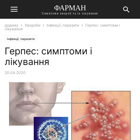
ФАРМАН
Симптоми хвороб та їх лікування
додому
Хвороби
Інфекції, паразити
Герпес: симптоми і
лікування
Інфекції, паразити
Герпес: симптоми і
лікування
20.04.2020