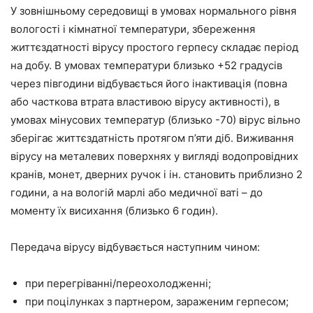
У зовнішньому середовищі в умовах нормального рівня
вологості і кімнатної температури, збереження
життєздатності вірусу простого герпесу складає період
на добу. В умовах температури близько +52 градусів
через півгодини відбувається його інактивація (повна
або часткова втрата властивою вірусу активності), в
умовах мінусових температур (близько -70) вірус вільно
зберігає життєздатність протягом п’яти діб. Виживання
вірусу на металевих поверхнях у вигляді водопровідних
кранів, монет, дверних ручок і ін. становить приблизно 2
години, а на вологій марлі або медичної ваті – до
моменту їх висихання (близько 6 годин).
Передача вірусу відбувається наступним чином:
при перегріванні/переохолодженні;
при поцілунках з партнером, зараженим герпесом;