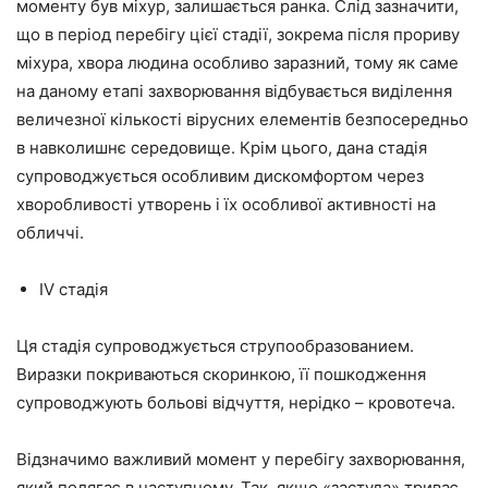
моменту був міхур, залишається ранка. Слід зазначити,
що в період перебігу цієї стадії, зокрема після прориву
міхура, хвора людина особливо заразний, тому як саме
на даному етапі захворювання відбувається виділення
величезної кількості вірусних елементів безпосередньо
в навколишнє середовище. Крім цього, дана стадія
супроводжується особливим дискомфортом через
хворобливості утворень і їх особливої активності на
обличчі.
IV стадія
Ця стадія супроводжується струпообразованием.
Виразки покриваються скоринкою, її пошкодження
супроводжують больові відчуття, нерідко – кровотеча.
Відзначимо важливий момент у перебігу захворювання,
який полягає в наступному. Так, якщо «застуда» триває