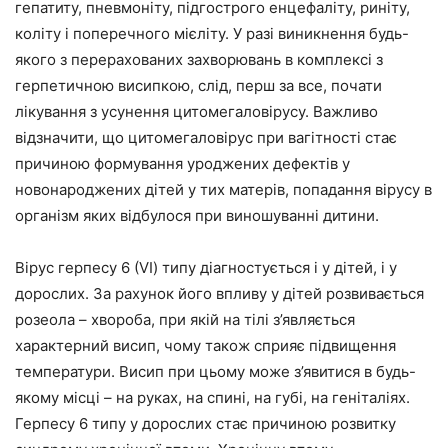
гепатиту, пневмоніту, підгострого енцефаліту, риніту,
коліту і поперечного мієліту. У разі виникнення будь-
якого з перерахованих захворювань в комплексі з
герпетичною висипкою, слід, перш за все, почати
лікування з усунення цитомегаловірусу. Важливо
відзначити, що цитомегаловірус при вагітності стає
причиною формування уроджених дефектів у
новонароджених дітей у тих матерів, попадання вірусу в
організм яких відбулося при виношуванні дитини.
Вірус герпесу 6 (VI) типу діагностується і у дітей, і у
дорослих. За рахунок його впливу у дітей розвивається
розеола – хвороба, при якій на тілі з’являється
характерний висип, чому також сприяє підвищення
температури. Висип при цьому може з’явитися в будь-
якому місці – на руках, на спині, на губі, на геніталіях.
Герпесу 6 типу у дорослих стає причиною розвитку