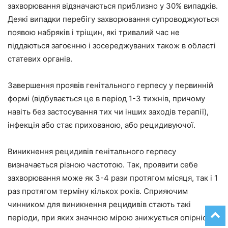
захворювання відзначаються приблизно у 30% випадків.
Деякі випадки перебігу захворювання супроводжуються
появою набряків і тріщин, які тривалий час не
піддаються загоєнню і зосереджуваних також в області
статевих органів.
Завершення проявів генітального герпесу у первинній
формі (відбувається це в період 1-3 тижнів, причому
навіть без застосування тих чи інших заходів терапії),
інфекція або стає прихованою, або рецидивуючої.
Виникнення рецидивів генітального герпесу
визначається різною частотою. Так, проявити себе
захворювання може як 3-4 рази протягом місяця, так і 1
раз протягом терміну кількох років. Сприяючим
чинником для виникнення рецидивів стають такі
періоди, при яких значною мірою знижується опірність