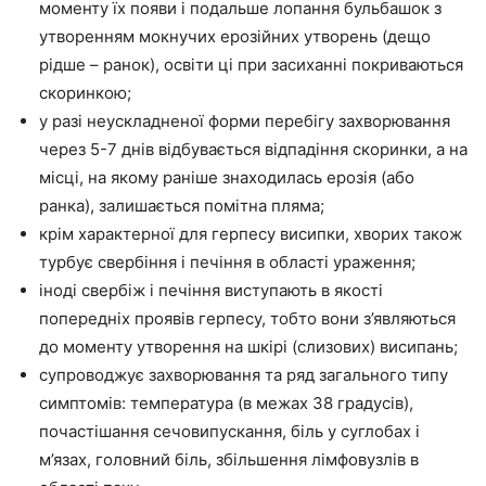
моменту їх появи і подальше лопання бульбашок з
утворенням мокнучих ерозійних утворень (дещо
рідше – ранок), освіти ці при засиханні покриваються
скоринкою;
у разі неускладненої форми перебігу захворювання
через 5-7 днів відбувається відпадіння скоринки, а на
місці, на якому раніше знаходилась ерозія (або
ранка), залишається помітна пляма;
крім характерної для герпесу висипки, хворих також
турбує свербіння і печіння в області ураження;
іноді свербіж і печіння виступають в якості
попередніх проявів герпесу, тобто вони з’являються
до моменту утворення на шкірі (слизових) висипань;
супроводжує захворювання та ряд загального типу
симптомів: температура (в межах 38 градусів),
почастішання сечовипускання, біль у суглобах і
м’язах, головний біль, збільшення лімфовузлів в