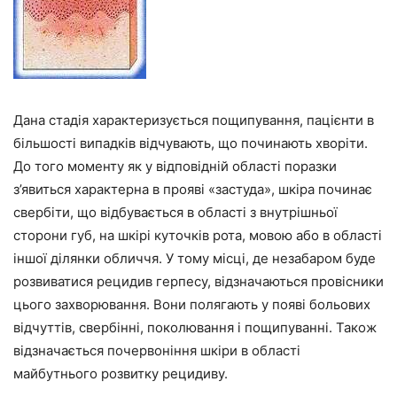
Дана стадія характеризується пощипування, пацієнти в
більшості випадків відчувають, що починають хворіти.
До того моменту як у відповідній області поразки
з’явиться характерна в прояві «застуда», шкіра починає
свербіти, що відбувається в області з внутрішньої
сторони губ, на шкірі куточків рота, мовою або в області
іншої ділянки обличчя. У тому місці, де незабаром буде
розвиватися рецидив герпесу, відзначаються провісники
цього захворювання. Вони полягають у появі больових
відчуттів, свербінні, поколювання і пощипуванні. Також
відзначається почервоніння шкіри в області
майбутнього розвитку рецидиву.