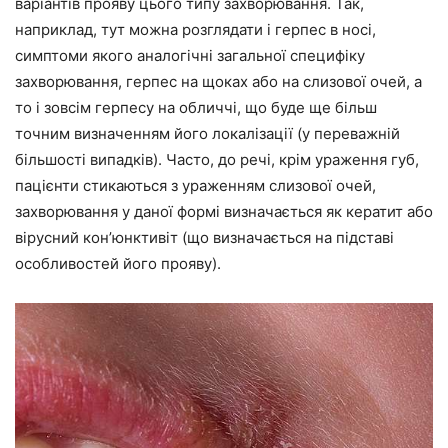
варіантів прояву цього типу захворювання. Так,
наприклад, тут можна розглядати і герпес в носі,
симптоми якого аналогічні загальної специфіку
захворювання, герпес на щоках або на слизової очей, а
то і зовсім герпесу на обличчі, що буде ще більш
точним визначенням його локалізації (у переважній
більшості випадків). Часто, до речі, крім ураження губ,
пацієнти стикаються з ураженням слизової очей,
захворювання у даної формі визначається як кератит або
вірусний кон’юнктивіт (що визначається на підставі
особливостей його прояву).