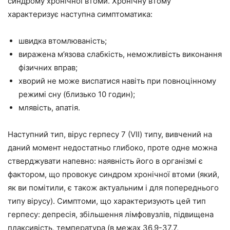
синдрому хронічної втоми. Хронічну втому
характеризує наступна симптоматика:
швидка втомлюваність;
виражена м’язова слабкість, неможливість виконання
фізичних вправ;
хворий не може виспатися навіть при повноцінному
режимі сну (близько 10 годин);
млявість, апатія.
Наступний тип, вірус герпесу 7 (VII) типу, вивчений на
даний момент недостатньо глибоко, проте одне можна
стверджувати напевно: наявність його в організмі є
фактором, що провокує синдром хронічної втоми (який,
як ви помітили, є також актуальним і для попереднього
типу вірусу). Симптоми, що характеризують цей тип
герпесу: депресія, збільшення лімфовузлів, підвищена
плаксивість, температура (в межах 36,9-37,7,