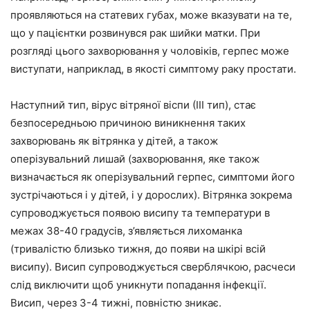
проявляються на статевих губах, може вказувати на те,
що у пацієнтки розвинувся рак шийки матки. При
розгляді цього захворювання у чоловіків, герпес може
виступати, наприклад, в якості симптому раку простати.
Наступний тип, вірус вітряної віспи (ІІІ тип), стає
безпосередньою причиною виникнення таких
захворювань як вітрянка у дітей, а також
оперізувальний лишай (захворювання, яке також
визначається як оперізувальний герпес, симптоми його
зустрічаються і у дітей, і у дорослих). Вітрянка зокрема
супроводжується появою висипу та температури в
межах 38-40 градусів, з’являється лихоманка
(тривалістю близько тижня, до появи на шкірі всій
висипу). Висип супроводжується сверблячкою, расчеси
слід виключити щоб уникнути попадання інфекції.
Висип, через 3-4 тижні, повністю зникає.