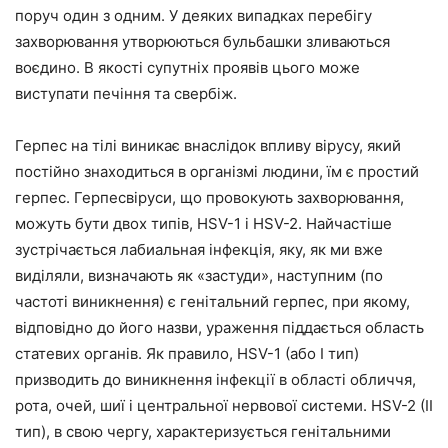
поруч один з одним. У деяких випадках перебігу
захворювання утворюються бульбашки зливаються
воєдино. В якості супутніх проявів цього може
виступати печіння та свербіж.
Герпес на тілі виникає внаслідок впливу вірусу, який
постійно знаходиться в організмі людини, їм є простий
герпес. Герпесвіруси, що провокують захворювання,
можуть бути двох типів, HSV-1 і HSV-2. Найчастіше
зустрічається лабиальная інфекція, яку, як ми вже
виділяли, визначають як «застуди», наступним (по
частоті виникнення) є генітальний герпес, при якому,
відповідно до його назви, ураження піддається область
статевих органів. Як правило, HSV-1 (або I тип)
призводить до виникнення інфекції в області обличчя,
рота, очей, шиї і центральної нервової системи. HSV-2 (II
тип), в свою чергу, характеризується генітальними