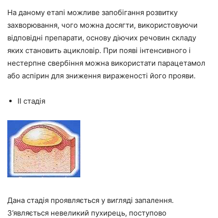
На даному етапі можливе запобігання розвитку
захворювання, чого можна досягти, використовуючи
відповідні препарати, основу діючих речовин складу
яких становить ацикловір. При появі інтенсивного і
нестерпне свербіння можна використати парацетамол
або аспірин для зниження вираженості його прояви.
II стадія
Дана стадія проявляється у вигляді запалення.
З’являється невеликий пухирець, поступово