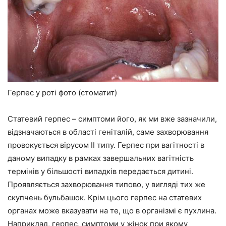
Герпес у роті фото (стоматит)
Статевий герпес – симптоми його, як ми вже зазначили,
відзначаються в області геніталій, саме захворювання
провокується вірусом II типу. Герпес при вагітності в
даному випадку в рамках завершальних вагітність
термінів у більшості випадків передається дитині.
Проявляється захворювання типово, у вигляді тих же
скупчень бульбашок. Крім цього герпес на статевих
органах може вказувати на те, що в організмі є пухлина.
Наприклад, герпес, симптоми у жінок при якому