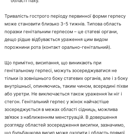
області паху.
Тривалість гострого періоду первинної форми герпесу
може становити близько 3-5 тижнів. Типова область
поразки генітальним герпесом – це статеві органи,
дещо рідше відбувається ураження цим видом
порожнини рота (контакт орально-генітальний).
Що примітно, висипання, що виникають при
генітальному герпесі, можуть зосереджуватися не
тільки із зовнішнього боку статевих органів, але і з боку
внутрішньої, опиняючись, таким чином, всередині піхви
або уретри. Не виключається також ураження їм ніг і
стегон. Генітальний герпес у жінок найчастіше
зосереджується в межах області сідниць, можлива
зв’язок з наближенням менструацій. В довершення
розгляду областей зосередження висипки, зазначимо,
що бульбашкова висип може охопити і область прямої