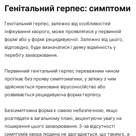
Генітальний герпес: симптоми
Генітальний герпес, залежно від особливостей
інфікування хворого, може проявлятися у первинній
формі або у формі рецидивуючої. Залежно від цього,
відповідно, буде визначатися і деяку відмінність у
перебігу захворювання.
Первинний генітальний герпес переважним чином
протікає без прояву симптоматики, у зв’язку з чим
здійснюється приховане вірусоносійство або
розвивається рецидивуюча форма герпесу.
Безсимптомна форма є самою небезпечною, якщо
розглядати в загальному плані, акцентуючи увагу на
поширення цього захворювання. З-за відсутності
симптомів хвора людина не здогадується, що таким є, а