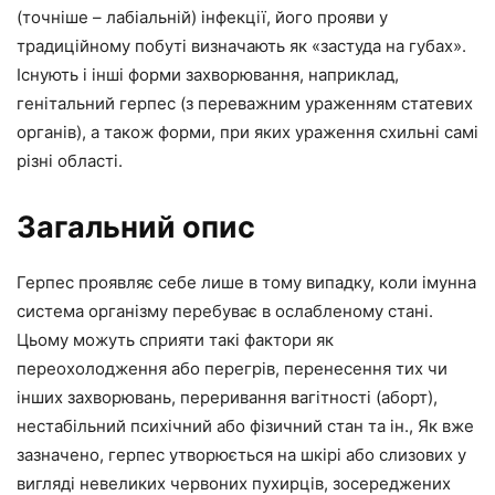
(точніше – лабіальній) інфекції, його прояви у
традиційному побуті визначають як «застуда на губах».
Існують і інші форми захворювання, наприклад,
генітальний герпес (з переважним ураженням статевих
органів), а також форми, при яких ураження схильні самі
різні області.
Загальний опис
Герпес проявляє себе лише в тому випадку, коли імунна
система організму перебуває в ослабленому стані.
Цьому можуть сприяти такі фактори як
переохолодження або перегрів, перенесення тих чи
інших захворювань, переривання вагітності (аборт),
нестабільний психічний або фізичний стан та ін., Як вже
зазначено, герпес утворюється на шкірі або слизових у
вигляді невеликих червоних пухирців, зосереджених