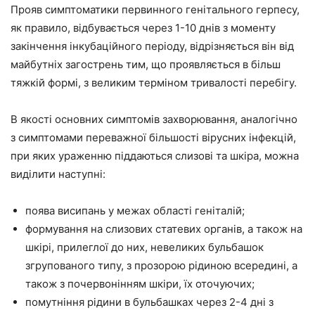
Прояв симптоматики первинного генітального герпесу,
як правило, відбувається через 1-10 днів з моменту
закінчення інкубаційного періоду, відрізняється він від
майбутніх загострень тим, що проявляється в більш
тяжкій формі, з великим терміном тривалості перебігу.
В якості основних симптомів захворювання, аналогічно
з симптомами переважної більшості вірусних інфекцій,
при яких ураженню піддаються слизові та шкіра, можна
виділити наступні:
поява висипань у межах області геніталій;
формування на слизових статевих органів, а також на
шкірі, прилеглої до них, невеликих бульбашок
згрупованого типу, з прозорою рідиною всередині, а
також з почервонінням шкіри, їх оточуючих;
помутніння рідини в бульбашках через 2-4 дні з