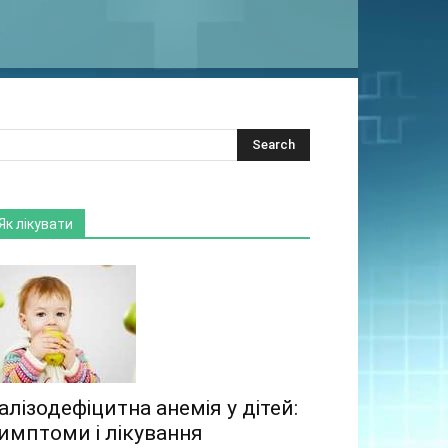
Як лікувати
алізодефіцитна анемія у дітей:
имптоми і лікування