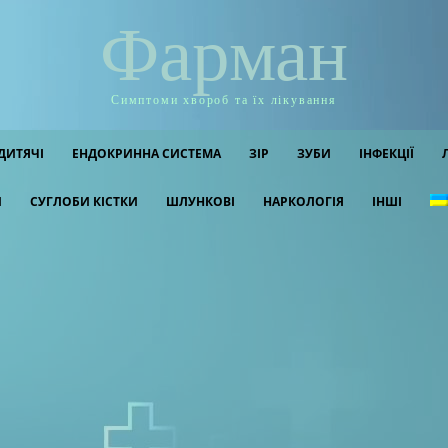
Фарман
Симптоми хвороб та їх лікування
ДИТЯЧІ
ЕНДОКРИННА СИСТЕМА
ЗІР
ЗУБИ
ІНФЕКЦІЇ
И
СУГЛОБИ КІСТКИ
ШЛУНКОВІ
НАРКОЛОГІЯ
ІНШІ