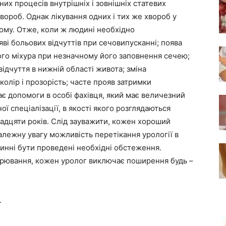
них процесів внутрішніх і зовнішніх статевих
вороб. Однак лікування одних і тих же хвороб у
зному. Отже, коли ж людині необхідно
ві больових відчуттів при сечовипусканні; поява
го міхура при незначному його заповнення сечею;
ідчуття в нижній області живота; зміна
колір і прозорість; часте прояв затримки
є допомоги в особі фахівця, який має величезний
ої спеціалізації, в якості якого розглядаються
надцяти років. Слід зауважити, кожен хороший
алежну увагу можливість перетікання урології в
овинні бути проведені необхідні обстеження.
ворювання, кожен уролог виключає поширення будь –
.