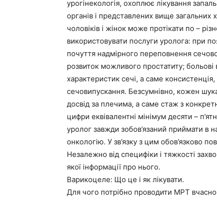
урогінекологія, охоплює лікування запаль
органів і представлених вище загальних х
чоловіків і жінок може протікати по – рі
використовувати послуги уролога: при поя
почуття надмірного переповнення сечово
розвиток можливого простатиту; больові в
характеристик сечі, а саме консистенція, 
сечовипускання. Безсумнівно, кожен шука
досвід за плечима, а саме стаж з конкретн
цифри еквівалентні мінімум десяти – п’ят
уролог завжди зобов’язаний приймати в н
онкологію. У зв’язку з цим обов’язково п
Незалежно від специфіки і тяжкості зах
якої інформації про нього.
Варикоцеле: Що це і як лікувати.
Для чого потрібно проводити МРТ вчасно