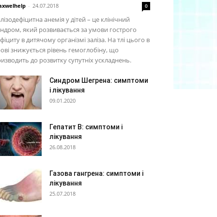
xwelhelp
-
24.07.2018
0
лізодефіцитна анемія у дітей – це клінічний
ндром, який розвивається за умови гострого
фіциту в дитячому організмі заліза. На тлі цього в
ові знижується рівень гемоглобіну, що
изводить до розвитку супутніх ускладнень.
Синдром Шегрена: симптоми
і лікування
09.01.2020
Гепатит В: симптоми і
лікування
26.08.2018
Газова гангрена: симптоми і
лікування
25.07.2018