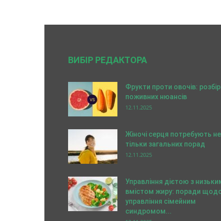
ВИБІР РЕДАКТОРА
Фрукти проти овочів: розбір
поживних нюансів
12.11.2025
Жіночі серця потребують не
тільки загальних порад
12.11.2025
Управління дієтою з низьки
вмістом жиру: поради щод
управління сімейним
синдромом...