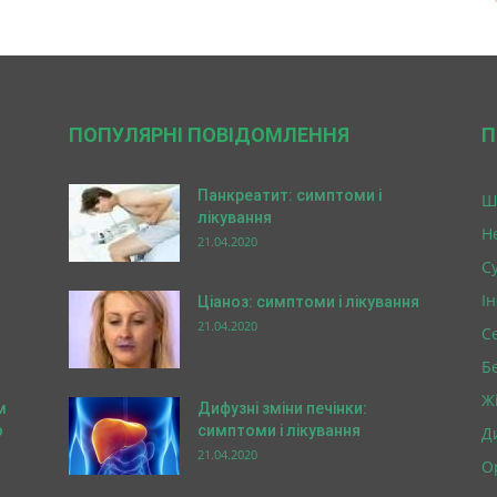
ПОПУЛЯРНІ ПОВІДОМЛЕННЯ
П
Панкреатит: симптоми і
Ш
лікування
Н
21.04.2020
Су
І
Ціаноз: симптоми і лікування
21.04.2020
С
Б
Ж
м
Дифузні зміни печінки:
о
симптоми і лікування
Д
21.04.2020
О