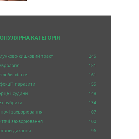
ОПУЛЯРНА КАТЕГОРІЯ
лунково-кишковий тракт
245
еврологія
181
глоби, кістки
161
нфекції, паразити
155
ерце і судини
148
ез рубрики
134
іночі захворювання
107
итячі захворювання
100
ргани дихання
96