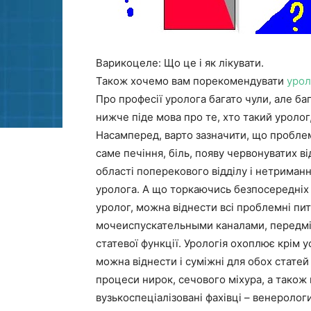
Варикоцеле: Що це і як лікувати.
Також хочемо вам порекомендувати
урол
Про професії уролога багато чули, але ба
нижче піде мова про те, хто такий уролог,
Насамперед, варто зазначити, що проблем
саме печіння, біль, появу червонуватих від
області поперекового відділу і нетриман
уролога. А що торкаючись безпосередніх 
уролог, можна віднести всі проблемні пит
мочеиспускательными каналами, передміх
статевої функції. Урологія охоплює крім у
можна віднести і суміжні для обох статей
процеси нирок, сечового міхура, а також 
вузькоспеціалізовані фахівці – венерологи