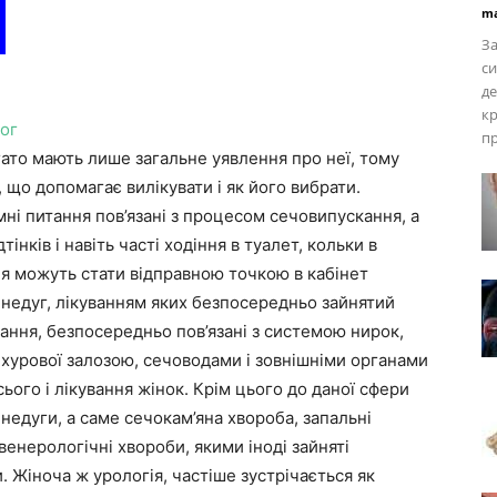
ma
За
си
де
кр
ог
пр
гато мають лише загальне уявлення про неї, тому
 що допомагає вилікувати і як його вибрати.
ні питання пов’язані з процесом сечовипускання, а
тінків і навіть часті ходіння в туалет, кольки в
ня можуть стати відправною точкою в кабінет
недуг, лікуванням яких безпосередньо зайнятий
ання, безпосередньо пов’язані з системою нирок,
урової залозою, сечоводами і зовнішніми органами
сього і лікування жінок. Крім цього до даної сфери
 недуги, а саме сечокам’яна хвороба, запальні
венерологічні хвороби, якими іноді зайняті
. Жіноча ж урологія, частіше зустрічається як