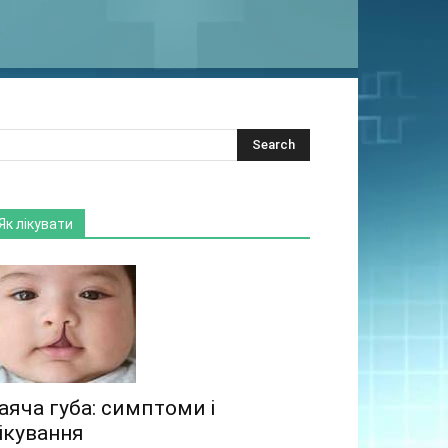
Як лікувати
аяча губа: симптоми і
ікування