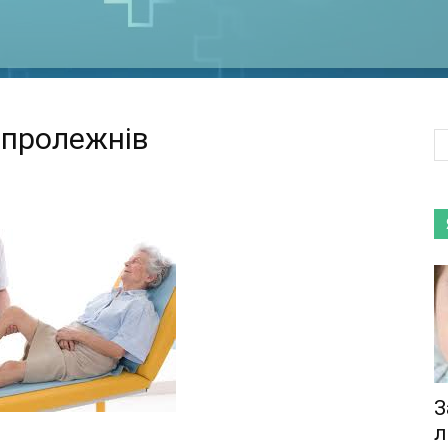
 пролежнів
З
л