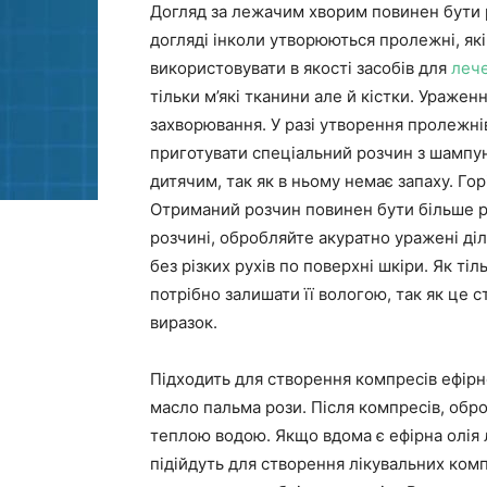
Догляд за лежачим хворим повинен бути 
догляді інколи утворюються пролежні, як
використовувати в якості засобів для
леч
тільки м’які тканини але й кістки. Ураже
захворювання. У разі утворення пролежнів
приготувати спеціальний розчин з шампу
дитячим, так як в ньому немає запаху. Горі
Отриманий розчин повинен бути більше рі
розчині, обробляйте акуратно уражені ді
без різких рухів по поверхні шкіри. Як ті
потрібно залишати її вологою, так як це
виразок.
Підходить для створення компресів ефірн
масло пальма рози. Після компресів, обр
теплою водою. Якщо вдома є ефірна олія 
підійдуть для створення лікувальних ком