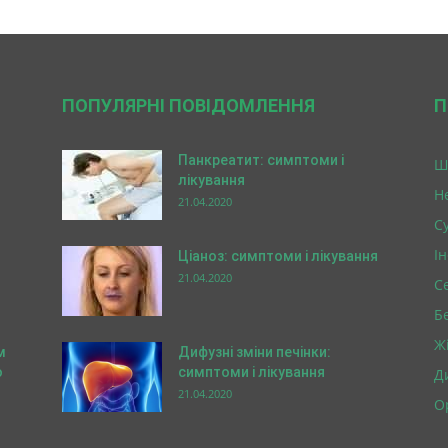
ПОПУЛЯРНІ ПОВІДОМЛЕННЯ
П
Панкреатит: симптоми і
Ш
лікування
Н
21.04.2020
Су
І
Ціаноз: симптоми і лікування
21.04.2020
С
Б
Ж
м
Дифузні зміни печінки:
о
симптоми і лікування
Д
21.04.2020
О