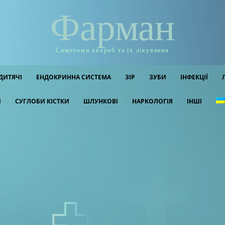
Фарман
Симптоми хвороб та їх лікування
ДИТЯЧІ
ЕНДОКРИННА СИСТЕМА
ЗІР
ЗУБИ
ІНФЕКЦІЇ
И
СУГЛОБИ КІСТКИ
ШЛУНКОВІ
НАРКОЛОГІЯ
ІНШІ