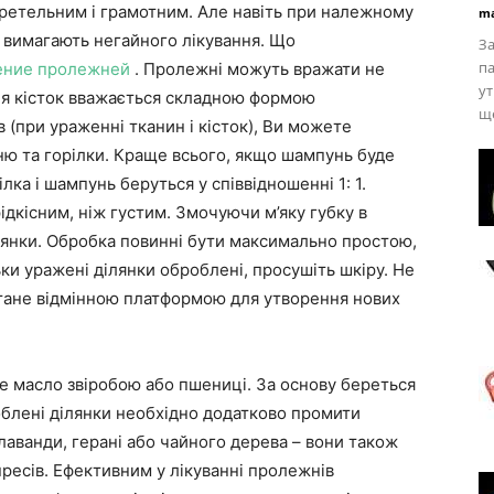
ретельним і грамотним. Але навіть при належному
ma
і вимагають негайного лікування. Що
За
па
ение пролежней
. Пролежні можуть вражати не
ут
ння кісток вважається складною формою
ще
 (при ураженні тканин і кісток), Ви можете
ню та горілки. Краще всього, якщо шампунь буде
лка і шампунь беруться у співвідношенні 1: 1.
дкісним, ніж густим. Змочуючи м’яку губку в
лянки. Обробка повинні бути максимально простою,
льки уражені ділянки оброблені, просушіть шкіру. Не
 стане відмінною платформою для утворення нових
е масло звіробою або пшениці. За основу береться
облені ділянки необхідно додатково промити
лаванди, герані або чайного дерева – вони також
пресів. Ефективним у лікуванні пролежнів