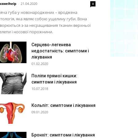
xwelhelp
-
21.04.2020
0
яча губа у новонароджених – вроджена
тологія, яка являє собою ущелину губи. Вона
ворюється з-за несращивания тканин верхньої
лепи і носової порожнини.
Серцево-легенева
недостатність: симптоми і
лікування
01.02.2020
Поліпи прямої кишки:
симптоми і лікування
10.07.2018
Кольпіт: симптоми і лікування
09.01.2020
Бронхіт: симптоми і лікування