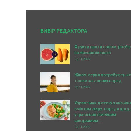
ВИБІР РЕДАКТОРА
Фрукти проти овочів: розбір
поживних нюансів
12.11.2025
Жіночі серця потребують не
тільки загальних порад
12.11.2025
Управління дієтою з низьки
вмістом жиру: поради щод
управління сімейним
синдромом...
12.11.2025