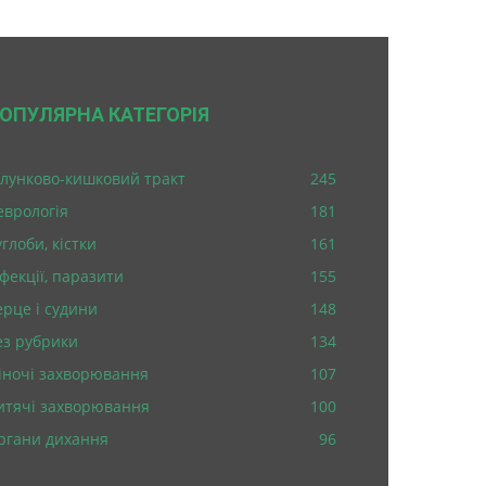
ОПУЛЯРНА КАТЕГОРІЯ
лунково-кишковий тракт
245
еврологія
181
глоби, кістки
161
нфекції, паразити
155
ерце і судини
148
ез рубрики
134
іночі захворювання
107
итячі захворювання
100
ргани дихання
96