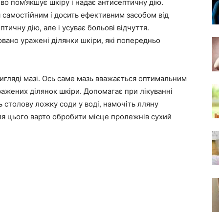
во пом’якшує шкіру і надає антисептичну дію.
 самостійним і досить ефективним засобом від
тичну дію, але і усуває больові відчуття.
ано уражені ділянки шкіри, які попередньо
игляді мазі. Ось саме мазь вважається оптимальним
ражених ділянок шкіри. Допомагає при лікуванні
ь столову ложку соди у воді, намочіть лляну
сля цього варто обробити місце пролежнів сухий