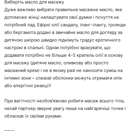
Виберіть масло для масажу
Дуже важливо вибрати правильне масажне масло, яке
допоможе жінці налаштувати свої думки і почуття на
потрібний лад. Ефірні олії сандалу, іланг-ілангу, троянди
або бергамота додані в звичайне масло для догляду за
дитячою шкірою швидко піднімуть градус еротичного
настрою в спальні. Однак потрібно врахувати, що
додавати потрібно не більше 4-5 крапель олії в основу
для масажу (дитяче масло, оливкову або просто
масажний крем) і не в якому разі не наносити суміш на
інтимні зони – слизові оболонки можуть отримати опік
або алергічні реакції!
При вагітності необов’язково робити масаж всього тіла,
нехай партнер зверне увагу лише на найгарячіші точки і
обласкає їх своїми руками.