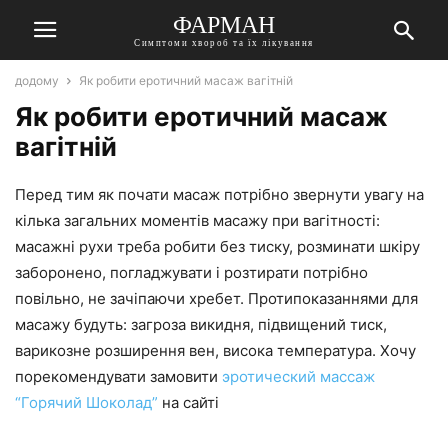
ФАРМАН
Симптоми хвороб та їх лікування
додому
Як робити еротичний масаж вагітній
Як робити еротичний масаж
вагітній
Перед тим як почати масаж потрібно звернути увагу на
кілька загальних моментів масажу при вагітності:
масажні рухи треба робити без тиску, розминати шкіру
заборонено, погладжувати і розтирати потрібно
повільно, не зачіпаючи хребет. Протипоказаннями для
масажу будуть: загроза викидня, підвищений тиск,
варикозне розширення вен, висока температура. Хочу
порекомендувати замовити
эротический массаж
“Горячий Шоколад”
на сайті