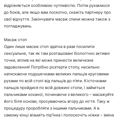
відрізняється особливою чутливістю. Потім рухаємося
до боків, але якщо вам лоскотно, скажіть партнеру про
свої відчуття. Закінчувати масаж спини можна також з
погладжувань.
Масаж стоп
Один лише масаж стоп здатна в рази посилити
сексуальне, так як там розташовані біологічно активні
точки, вплив на які може принести величезне
задоволення! Потрібно розтерти стопу, несильно
натискаючи подушечками великих пальців круговими
рухами по всій стопі від пальців до п’яти. Кісточками
пальців пройдися по всій довжині стопи, і займіться
пальчиками коханої, починаючи з великого – масажуйте
його біля основи, просуваючись вгору до нігтя. Таку ж
процедуру проробляти з іншими пальчиками. А в
самому кінці візьміть пір’їнка і полоскочіть ніжки – зміна