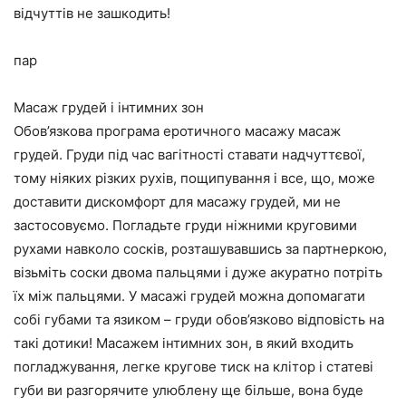
відчуттів не зашкодить!
пар
Масаж грудей і інтимних зон
Обов’язкова програма еротичного масажу масаж
грудей. Груди під час вагітності ставати надчуттєвої,
тому ніяких різких рухів, пощипування і все, що, може
доставити дискомфорт для масажу грудей, ми не
застосовуємо. Погладьте груди ніжними круговими
рухами навколо сосків, розташувавшись за партнеркою,
візьміть соски двома пальцями і дуже акуратно потріть
їх між пальцями. У масажі грудей можна допомагати
собі губами та язиком – груди обов’язково відповість на
такі дотики! Масажем інтимних зон, в який входить
погладжування, легке кругове тиск на клітор і статеві
губи ви разгорячите улюблену ще більше, вона буде