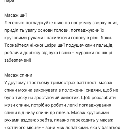
пара
Масаж шиї
Легенько погладжуйте шию по напрямку зверху вниз,
приділіть увагу основи голови, погладжуючи їх
круговими рухами і нахиляючи голову в різні боки.
Торкайтеся ніжної шкіри шиї подушечками пальців,
роблячи доріжку від вуха і вниз – мурашки по шкірі
забезпечені!
Масаж спини
У другому і третьому триместрах вагітності масаж
спини можна виконувати в положенні сидячи, щоб не
було тиску на зростаючий животик. Щоб розслабити
м’язи спини, потрібно робити легкі погладжування
спини від низу спини до плеча. Масаж круговими
рухами вздовж хребта, плавно переходить у масаж
«котячого місця» – зони між лопатками, яка у багатьох