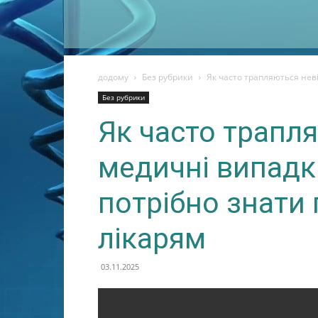
додому
Без рубрики
Як часто трапляються неві
Без рубрики
Як часто трапл
медичні випадк
потрібно знати
лікарям
03.11.2025