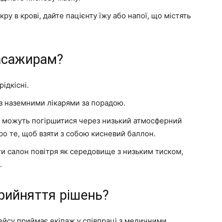
ру в крові, дайте пацієнту їжу або напої, що містять
пасажирам?
ідкісні.
 з наземними лікарями за порадою.
кі можуть погіршитися через низький атмосферний
про те, щоб взяти з собою кисневий баллон.
ти салон повітря як середовище з низьким тиском,
.
прийняття рішень?
ейсу приймає екіпаж у співпраці з медичними