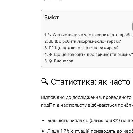
Зміст
🔍 Статистика: як часто виникають пробл
👨‍⚕️ Що робити лікарям-волонтерам?
🧑‍✈️ Що важливо знати пасажирам?
✈️ Що це говорить про прийняття рішень?
💎 Висновок
🔍 Статистика: як част
Відповідно до дослідження, проведеного
події під час польоту відбуваються прибл
Більшість випадків (близько 98%) не 
Лише 1,7% ситуацій призводять до нео