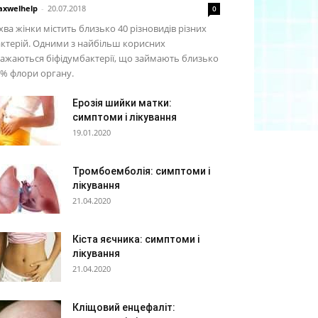
xwelhelp
-
20.07.2018
0
хва жінки містить близько 40 різновидів різних
ктерій. Одними з найбільш корисних
ажаються біфідумбактерії, що займають близько
% флори органу.
Ерозія шийки матки:
симптоми і лікування
19.01.2020
Тромбоемболія: симптоми і
лікування
21.04.2020
Кіста яєчника: симптоми і
лікування
21.04.2020
Кліщовий енцефаліт: