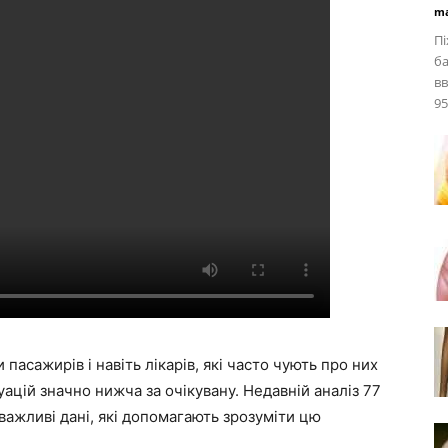
ma
Пі
ба
вв
95
пасажирів і навіть лікарів, які часто чують про них
ацій значно нижча за очікувану. Недавній аналіз 77
важливі дані, які допомагають зрозуміти цю