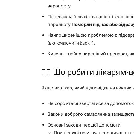
аеропорту.
Переважна більшість пацієнтів успішно
перельоту.
Померли під час або відраз
Найпоширенішою проблемою є підозра н
(включаючи інфаркт).
Кисень – найпоширеніший препарат, як
👨‍⚕️ Що робити лікарям
Якщо ви лікар, який відповідає на виклик 
Не соромтеся звертатися за допомого
Закони доброго самарянина захищають 
Основні заходи першої допомоги:
При підозрі на утруднене дихання н