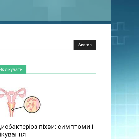
Як лікувати
исбактеріоз піхви: симптоми і
ікування