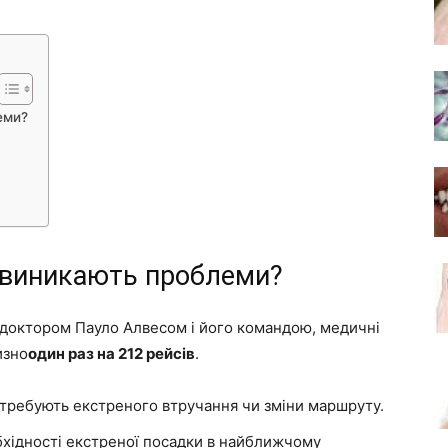
еми?
о виникають проблеми?
 доктором Пауло Алвесом і його командою, медичні
изно
один раз на 212 рейсів
.
потребують екстреного втручання чи зміни маршруту.
бхідності екстреної посадки в найближчому