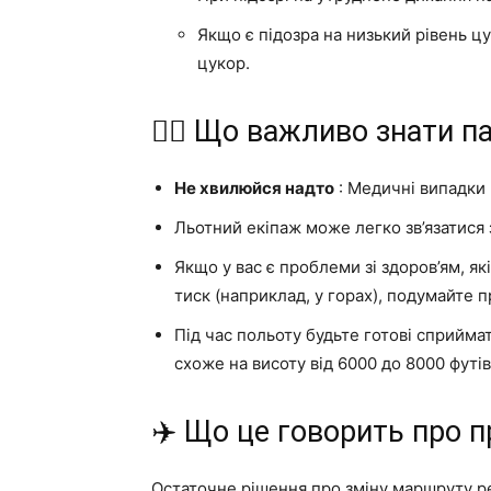
Якщо є підозра на низький рівень цук
цукор.
🧑‍✈️ Що важливо знати 
Не хвилюйся надто
: Медичні випадки р
Льотний екіпаж може легко зв’язатися
Якщо у вас є проблеми зі здоров’ям, я
тиск (наприклад, у горах), подумайте 
Під час польоту будьте готові сприйма
схоже на висоту від 6000 до 8000 футів
✈️ Що це говорить про 
Остаточне рішення про зміну маршруту р