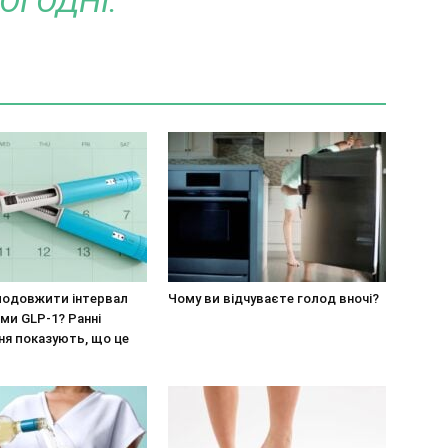
ОГОДНІ.
подовжити інтервал
Чому ви відчуваєте голод вночі?
ями GLP-1? Ранні
ня показують, що це