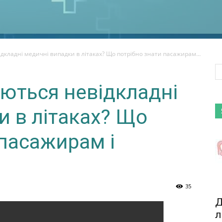
дкладні медичні випадки в літаках? Що потрібно знати пасажирам...
яються невідкладні
и в літаках? Що
 пасажирам і
35
Д
л