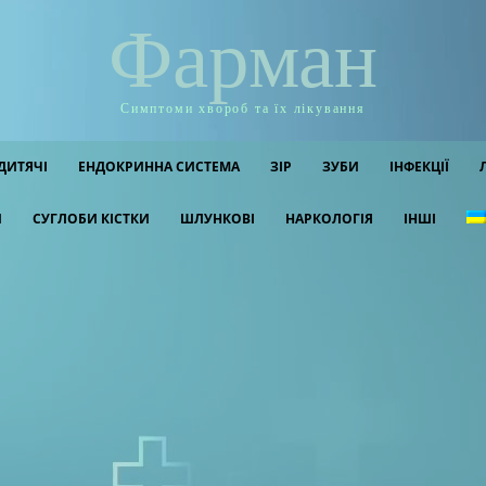
Фарман
Симптоми хвороб та їх лікування
ДИТЯЧІ
ЕНДОКРИННА СИСТЕМА
ЗІР
ЗУБИ
ІНФЕКЦІЇ
И
СУГЛОБИ КІСТКИ
ШЛУНКОВІ
НАРКОЛОГІЯ
ІНШІ