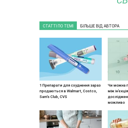
СЬ
СТАТТІ ПО ТЕМІ
БІЛЬШЕ ВІД АВТОРА
1 Препарати для схуднення зараз
Чи можна 
продаються в Walmart, Costco,
між ін’єкці
Sam’s Club, CVS
досліджен
можливо