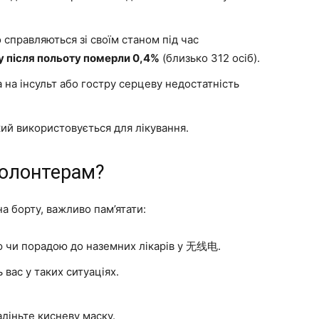
 справляються зі своїм станом під час
у після польоту померли 0,4%
(близько 312 осіб).
а інсульт або гостру серцеву недостатність
ий використовується для лікування.
-волонтерам?
на борту, важливо пам’ятати:
ю чи порадою до наземних лікарів у 无线电.
вас у таких ситуаціях.
адіньте кисневу маску.