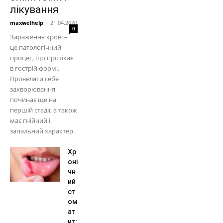
лікування
maxwelhelp
-
21.04.2020
0
Зараження крові –
це патологічний
процес, що протікає
в гострій формі.
Проявляти себе
захворювання
починає ще на
першій стадії, а також
має гнійний і
запальний характер.
Хр
оні
чн
ий
ст
ом
ат
ит: