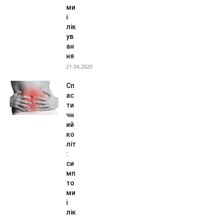
ми
і
лік
ув
ан
ня
21.04.2020
Сп
ас
ти
чн
ий
ко
літ
:
си
мп
то
ми
і
лік