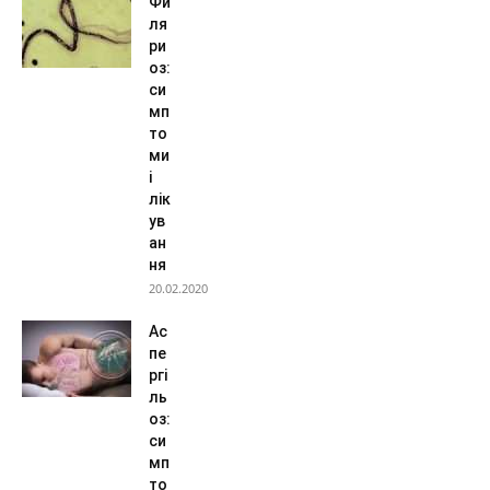
Фи
ля
ри
оз:
си
мп
то
ми
і
лік
ув
ан
ня
20.02.2020
Ас
пе
ргі
ль
оз:
си
мп
то