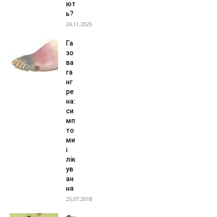
ют
ь?
24.11.2025
Га
зо
ва
га
нг
ре
на:
си
мп
то
ми
і
лік
ув
ан
ня
25.07.2018