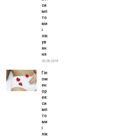
си
мп
то
ми
і
лік
ув
ан
ня
30.08.2018
Гіп
ом
ен
ор
ея:
си
мп
то
ми
і
лік