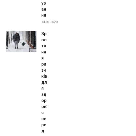
ув
ан
ня
14.01.2020
Зр
ос
та
нн
я
ри
зи
ків
дл
я
зд
ор
ов’
я
се
ре
д