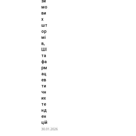
зи
мо
ви
х
шт
ор
мі
в,
ШІ
та
фа
рм
ац
ев
ти
чн
их
те
нд
ен
цій
30.01.2026