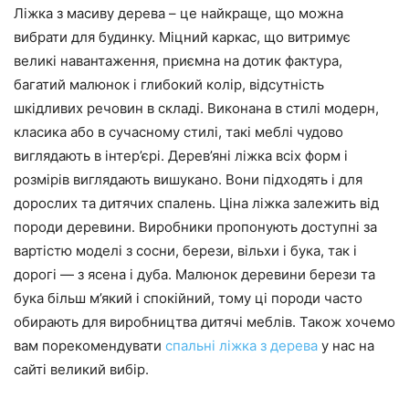
Ліжка з масиву дерева – це найкраще, що можна
вибрати для будинку. Міцний каркас, що витримує
великі навантаження, приємна на дотик фактура,
багатий малюнок і глибокий колір, відсутність
шкідливих речовин в складі. Виконана в стилі модерн,
класика або в сучасному стилі, такі меблі чудово
виглядають в інтер’єрі. Дерев’яні ліжка всіх форм і
розмірів виглядають вишукано. Вони підходять і для
дорослих та дитячих спалень. Ціна ліжка залежить від
породи деревини. Виробники пропонують доступні за
вартістю моделі з сосни, берези, вільхи і бука, так і
дорогі — з ясена і дуба. Малюнок деревини берези та
бука більш м’який і спокійний, тому ці породи часто
обирають для виробництва дитячі меблів. Також хочемо
вам порекомендувати
спальні ліжка з дерева
у нас на
сайті великий вибір.