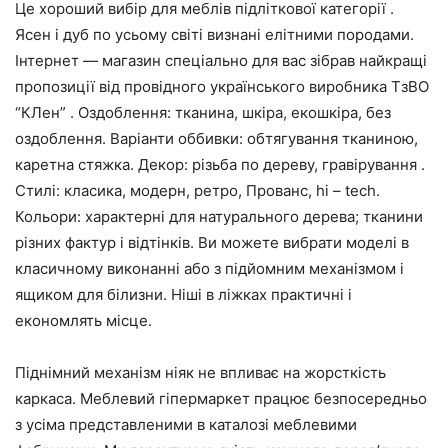
Це хороший вибір для меблів підліткової категорії .
Ясен і дуб по усьому світі визнані елітними породами.
Інтернет — магазин спеціально для вас зібрав найкращі
пропозиції від провідного українського виробника ТзВО
“КЛен” . Оздоблення: тканина, шкіра, екошкіра, без
оздоблення. Варіанти оббивки: обтягування тканиною,
каретна стяжка. Декор: різьба по дереву, гравірування .
Стилі: класика, модерн, ретро, Прованс, hi – tech.
Кольори: характерні для натурального дерева; тканини
різних фактур і відтінків. Ви можете вибрати моделі в
класичному виконанні або з підйомним механізмом і
ящиком для білизни. Ніші в ліжках практичні і
економлять місце.
Піднімний механізм ніяк не впливає на жорсткість
каркаса. Меблевий гіпермаркет працює безпосередньо
з усіма представленими в каталозі меблевими