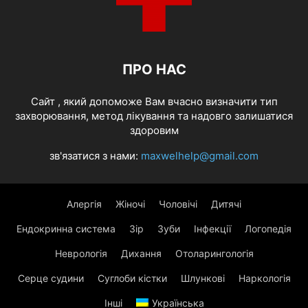
ПРО НАС
Cайт , який допоможе Вам вчасно визначити тип
захворювання, метод лікування та надовго залишатися
здоровим
зв'язатися з нами:
maxwelhelp@gmail.com
Алергія
Жіночі
Чоловічі
Дитячі
Ендокринна система
Зір
Зуби
Інфекції
Логопедія
Неврологія
Дихання
Отоларингологія
Серце судини
Суглоби кістки
Шлункові
Наркологія
Інші
Українська