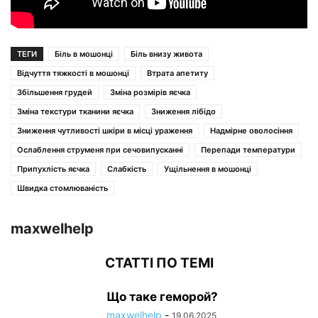
ТЕГИ
Біль в мошонці
Біль внизу живота
Відчуття тяжкості в мошонці
Втрата апетиту
Збільшення грудей
Зміна розмірів яєчка
Зміна текстури тканини яєчка
Зниження лібідо
Зниження чутливості шкіри в місці ураження
Надмірне оволосіння
Ослаблення струменя при сечовипусканні
Перепади температури
Припухлість яєчка
Слабкість
Ущільнення в мошонці
Швидка стомлюваність
maxwelhelp
СТАТТІ ПО ТЕМІ
Що таке геморой?
maxwelhelp
-
19.06.2025