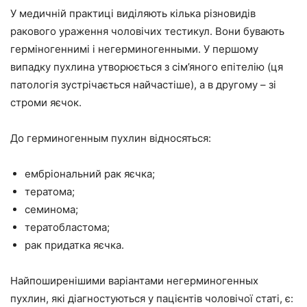
У медичній практиці виділяють кілька різновидів
ракового ураження чоловічих тестикул. Вони бувають
герміногеннимі і негерминогенными. У першому
випадку пухлина утворюється з сім’яного епітелію (ця
патологія зустрічається найчастіше), а в другому – зі
строми яєчок.
До герминогенным пухлин відносяться:
ембріональний рак яєчка;
тератома;
семинома;
тератобластома;
рак придатка яєчка.
Найпоширенішими варіантами негерминогенных
пухлин, які діагностуються у пацієнтів чоловічої статі, є: