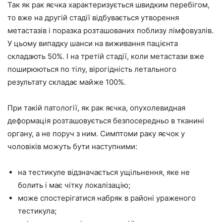
Так як рак яєчка характеризується швидким перебігом,
то вже на другій стадії відбувається утворення
метастазів і поразка розташованих поблизу лімфовузлів.
У цьому випадку шанси на виживання пацієнта
складають 50%. І на третій стадії, коли метастази вже
поширюються по тілу, вірогідність летального
результату складає майже 100%.
При такій патології, як рак яєчка, опухолевидная
деформація розташовується безпосередньо в тканині
органу, а не поруч з ним. Симптоми раку яєчок у
чоловіків можуть бути наступними:
на тестикуле відзначається ущільнення, яке не
болить і має чітку локалізацію;
може спостерігатися набряк в районі ураженого
тестикула;