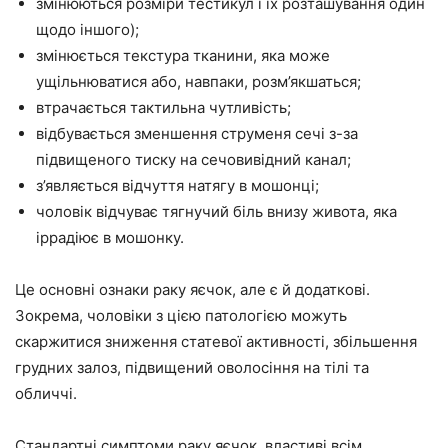
змінюються розміри тестикул і їх розташування один
щодо іншого);
змінюється текстура тканини, яка може
ущільнюватися або, навпаки, розм’якшаться;
втрачається тактильна чутливість;
відбувається зменшення струменя сечі з-за
підвищеного тиску на сечовивідний канал;
з’являється відчуття натягу в мошонці;
чоловік відчуває тягнучий біль внизу живота, яка
іррадіює в мошонку.
Це основні ознаки раку яєчок, але є й додаткові.
Зокрема, чоловіки з цією патологією можуть
скаржитися зниження статевої активності, збільшення
грудних залоз, підвищений оволосіння на тілі та
обличчі.
Стандартні симптоми раку яєчок, властиві всім