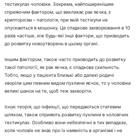
тестикулах чоловіки. Зокрема, найпоширенішим
сприяючим фактором, що викликає рак яєчка, є
крипторхізм – патологія, при якій тестікули не
опускаються в мошонку. Це спадкове захворювання в 10
разів частіше, ніж будь-які інші фактори, що призводить
до розвитку новоутворень в цьому органі.
Іншим фактором, також часто призводить до розвитку
такої патології, як рак яєчка, є спадкова схильність.
Тобто, якщо у пацієнта близькі або далекі родичі
хворіли цим певним видом пухлини яєчок, то у чоловіка
великі шанси на те, щоб теж захворіти.
Існує теорія, що інфекції, що передаються статевим
шляхом, також сприяють розвитку пухлини в чоловічих
тестикулах. Особливо вони небезпечні в тих випадках,
коли чоловік не знає про їх наявність в організмі і не