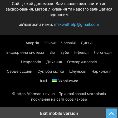
Cайт , який допоможе Вам вчасно визначити тип
захворювання, метод лікування та надовго залишатися
здоровим
зв'язатися з нами:
maxwelhelp@gmail.com
Алергія
Жіночі
Чоловічі
Дитячі
Ендокринна система
Зір
Зуби
Інфекції
Логопедія
Неврологія
Дихання
Отоларингологія
Серце судини
Суглоби кістки
Шлункові
Наркологія
Інші
Українська
© https://farman.kiev.ua - При копіюванні матеріалів
посилання на сайт обов'язкове
Exit mobile version