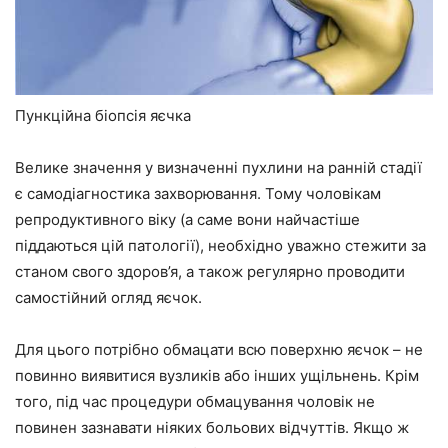
Пункційна біопсія яєчка
Велике значення у визначенні пухлини на ранній стадії
є самодіагностика захворювання. Тому чоловікам
репродуктивного віку (а саме вони найчастіше
піддаються цій патології), необхідно уважно стежити за
станом свого здоров’я, а також регулярно проводити
самостійний огляд яєчок.
Для цього потрібно обмацати всю поверхню яєчок – не
повинно виявитися вузликів або інших ущільнень. Крім
того, під час процедури обмацування чоловік не
повинен зазнавати ніяких больових відчуттів. Якщо ж