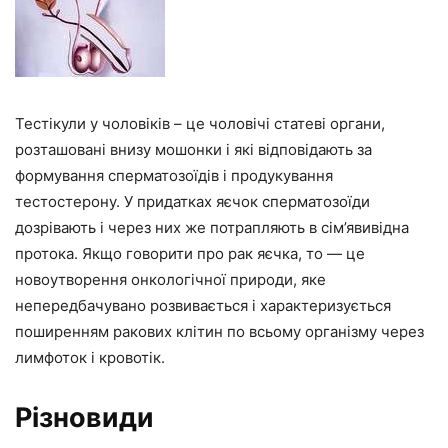
Тестікули у чоловіків – це чоловічі статеві органи,
розташовані внизу мошонки і які відповідають за
формування сперматозоїдів і продукування
тестостерону. У придатках яєчок сперматозоїди
дозрівають і через них же потрапляють в сім’явивідна
протока. Якщо говорити про рак яєчка, то — це
новоутворення онкологічної природи, яке
непередбачувано розвивається і характеризується
поширенням ракових клітин по всьому організму через
лимфоток і кровотік.
Різновиди