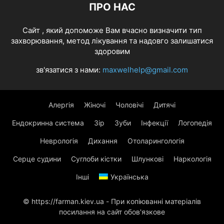
ПРО НАС
Cайт , який допоможе Вам вчасно визначити тип
захворювання, метод лікування та надовго залишатися
здоровим
зв'язатися з нами:
maxwelhelp@gmail.com
Алергія
Жіночі
Чоловічі
Дитячі
Ендокринна система
Зір
Зуби
Інфекції
Логопедія
Неврологія
Дихання
Отоларингологія
Серце судини
Суглоби кістки
Шлункові
Наркологія
Інші
Українська
© https://farman.kiev.ua - При копіюванні матеріалів
посилання на сайт обов'язкове