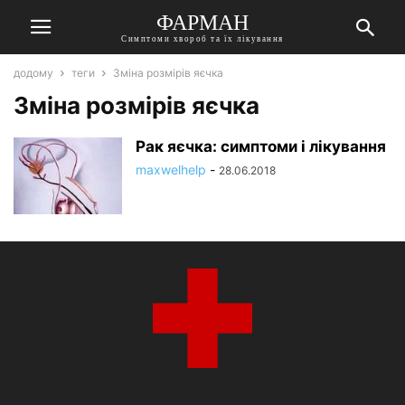
ФАРМАН
Симптоми хвороб та їх лікування
додому
теги
Зміна розмірів яєчка
Зміна розмірів яєчка
Рак яєчка: симптоми і лікування
maxwelhelp
-
28.06.2018