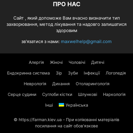
ПРО НАС
Cайт , який допоможе Вам вчасно визначити тип
захворювання, метод лікування та надовго залишатися
здоровим
зв'язатися з нами:
maxwelhelp@gmail.com
Алергія
Жіночі
Чоловічі
Дитячі
Ендокринна система
Зір
Зуби
Інфекції
Логопедія
Неврологія
Дихання
Отоларингологія
Серце судини
Суглоби кістки
Шлункові
Наркологія
Інші
Українська
© https://farman.kiev.ua - При копіюванні матеріалів
посилання на сайт обов'язкове