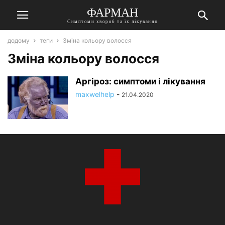
ФАРМАН
Симптоми хвороб та їх лікування
додому
теги
Зміна кольору волосся
Зміна кольору волосся
Аргіроз: симптоми і лікування
maxwelhelp
-
21.04.2020