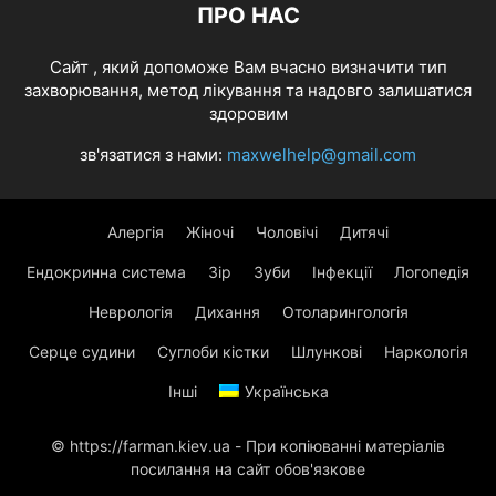
ПРО НАС
Cайт , який допоможе Вам вчасно визначити тип
захворювання, метод лікування та надовго залишатися
здоровим
зв'язатися з нами:
maxwelhelp@gmail.com
Алергія
Жіночі
Чоловічі
Дитячі
Ендокринна система
Зір
Зуби
Інфекції
Логопедія
Неврологія
Дихання
Отоларингологія
Серце судини
Суглоби кістки
Шлункові
Наркологія
Інші
Українська
© https://farman.kiev.ua - При копіюванні матеріалів
посилання на сайт обов'язкове