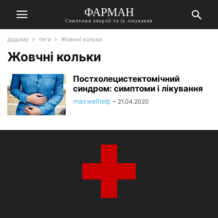
ФАРМАН
Симптоми хвороб та їх лікування
додому
теги
Жовчні кольки
Жовчні кольки
Постхолецистектомічний
синдром: симптоми і лікування
maxwelhelp
-
21.04.2020