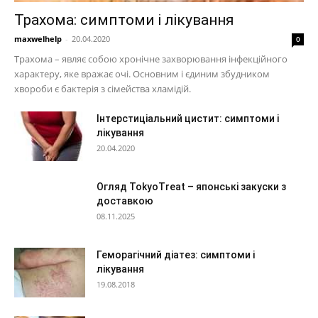
Трахома: симптоми і лікування
maxwelhelp
-
20.04.2020
0
Трахома – являє собою хронічне захворювання інфекційного
характеру, яке вражає очі. Основним і єдиним збудником
хвороби є бактерія з сімейства хламідій.
Інтерстиціальний цистит: симптоми і
лікування
20.04.2020
Огляд TokyoTreat – японські закуски з
доставкою
08.11.2025
Геморагічний діатез: симптоми і
лікування
19.08.2018