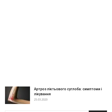
Артроз ліктьового суглоба: симптоми і
лікування
25.03.2020