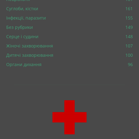
Суглоби, кістки
161
Інфекції, паразити
155
Без рубрики
149
Серце і судини
148
Жіночі захворювання
107
Дитячі захворювання
100
Органи дихання
96