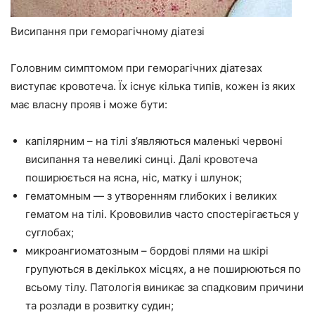
Висипання при геморагічному діатезі
Головним симптомом при геморагічних діатезах
виступає кровотеча. Їх існує кілька типів, кожен із яких
має власну прояв і може бути:
капілярним – на тілі з’являються маленькі червоні
висипання та невеликі синці. Далі кровотеча
поширюється на ясна, ніс, матку і шлунок;
гематомным — з утворенням глибоких і великих
гематом на тілі. Крововилив часто спостерігається у
суглобах;
микроангиоматозным – бордові плями на шкірі
групуються в декількох місцях, а не поширюються по
всьому тілу. Патологія виникає за спадковим причини
та розлади в розвитку судин;