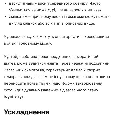
васкулитным – висип середнього розміру. Часто
з’являється на нижніх, рідше на верхніх кінцівках;
змішаним – при якому висип і гематоми можуть мати
вигляд кількох або всіх типів, описаних вище.
У деяких випадках можуть спостерігатися крововиливи
в очах і головному мозку.
У дітей, особливо новонароджених, геморагічний
діатез, може з’явитися навіть через незначні подряпини.
Загальних симптомів, характерних для всіх хворих
геморагічним діатезом не існує, тому що кожна людина
переносить поява тієї чи іншої форми захворювання
суто індивідуально (залежно від загального стану
імунітету).
Ускладнення