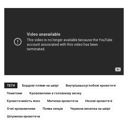
ТЕГИ
Бордові плями на шкірі
Внутрішньосуглобові кровотечі
Гематоми
Крововиливи в головному мозку
Кровоточивість ясен
Маткова кровотеча
Носові кровотечі
Очні крововиливи
Поява синців
Червона висипка на шкірі
Шлункова кровотеча