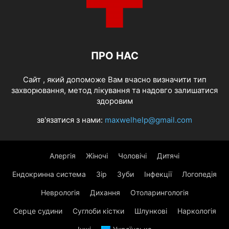
ПРО НАС
Cайт , який допоможе Вам вчасно визначити тип
захворювання, метод лікування та надовго залишатися
здоровим
зв'язатися з нами:
maxwelhelp@gmail.com
Алергія
Жіночі
Чоловічі
Дитячі
Ендокринна система
Зір
Зуби
Інфекції
Логопедія
Неврологія
Дихання
Отоларингологія
Серце судини
Суглоби кістки
Шлункові
Наркологія