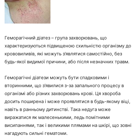
Геморагічний діатез – група захворювань, що
характеризуються підвищеною схильністю організму до
крововиливів, які можуть з’являтися самостійно, без
будь-якої видимої причини, або після незначних травм.
Геморагічні діатези можуть бути спадковими і
вторинними, що з’явилися з-за запального процесу в
організмі або різних захворювань крові. Ця хвороба
досить поширена і може проявлятися в будь-якому віці,
навіть в ранньому дитинстві. Така недуга може
виражатися як малесенькими, ледь помітними
висипаннями, так і великими плямами на шкірі, що зовні
нагадують сильні гематоми.