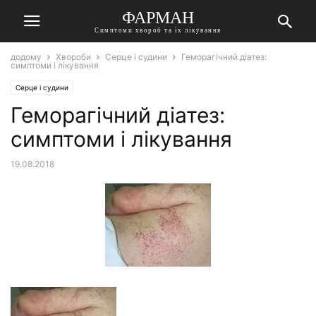
ФАРМАН
Симптоми хвороб та їх лікування
додому
Хвороби
Серце і судини
Геморагічний діатез:
симптоми і лікування
Серце і судини
Геморагічний діатез:
симптоми і лікування
19.08.2018