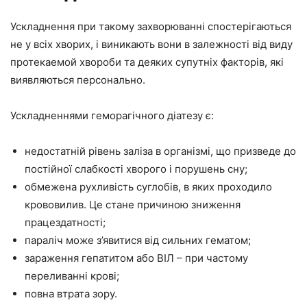
Ускладнення при такому захворюванні спостерігаються
не у всіх хворих, і виникають вони в залежності від виду
протекаемой хвороби та деяких супутніх факторів, які
виявляються персонально.
Ускладненнями геморагічного діатезу є:
недостатній рівень заліза в організмі, що призведе до
постійної слабкості хворого і порушень сну;
обмежена рухливість суглобів, в яких проходило
крововилив. Це стане причиною зниження
працездатності;
параліч може з’явитися від сильних гематом;
зараження гепатитом або ВІЛ – при частому
переливанні крові;
повна втрата зору.