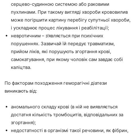
серцево-судинною системою або раковими
пухлинами. При такому вигляді хвороби крововилив
може погіршити картину перебігу супутньої хвороби,
і ускладнює процес лікування і реабілітації;
невротичним – з’являється при психічних
порушеннях. Зазвичай їй передує травматизм,
прийом ліків, які порушують згортання крові,
самокатування, при якому чоловік сам завдає собі
каліцтва.
По факторам походження геморагічні діатези
виникають від:
аномального складу крові (в ній не виявляється
достатня кількість тромбоцитів, відповідальних за
згортання);
недостатності в організмі такої речовини, як фібрин,