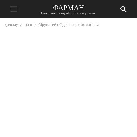
ФАРМАН
Симптоми хвороб та їх лікування
додому
теги
Сіруватий обідок по краях рогівки