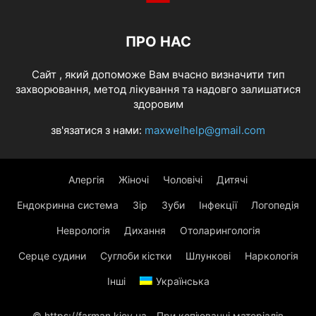
ПРО НАС
Cайт , який допоможе Вам вчасно визначити тип
захворювання, метод лікування та надовго залишатися
здоровим
зв'язатися з нами:
maxwelhelp@gmail.com
Алергія
Жіночі
Чоловічі
Дитячі
Ендокринна система
Зір
Зуби
Інфекції
Логопедія
Неврологія
Дихання
Отоларингологія
Серце судини
Суглоби кістки
Шлункові
Наркологія
Інші
Українська
© https://farman.kiev.ua - При копіюванні матеріалів