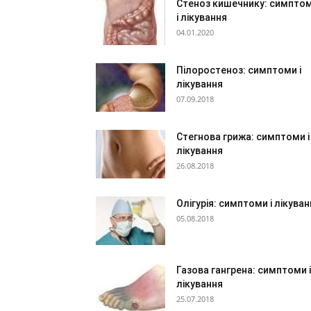
Стеноз кишечнику: симпто
і лікування
04.01.2020
Пілоростеноз: симптоми і
лікування
07.09.2018
Стегнова грижа: симптоми і
лікування
26.08.2018
Олігурія: симптоми і лікува
05.08.2018
Газова гангрена: симптоми і
лікування
25.07.2018