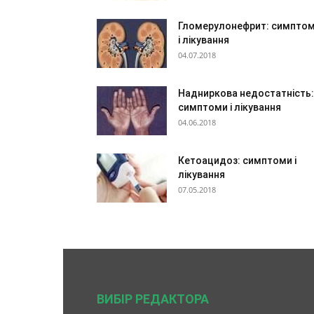
Гломерулонефрит: симпто
і лікування
04.07.2018
Надниркова недостатність:
симптоми і лікування
04.06.2018
Кетоацидоз: симптоми і
лікування
07.05.2018
ВИБІР РЕДАКТОРА