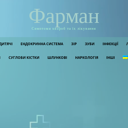
Фарман
Симптоми хвороб та їх лікування
ДИТЯЧІ
ЕНДОКРИННА СИСТЕМА
ЗІР
ЗУБИ
ІНФЕКЦІЇ
И
СУГЛОБИ КІСТКИ
ШЛУНКОВІ
НАРКОЛОГІЯ
ІНШІ