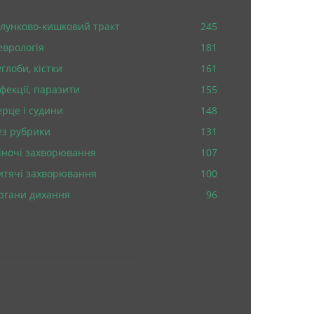
лунково-кишковий тракт
245
еврологія
181
глоби, кістки
161
нфекції, паразити
155
ерце і судини
148
ез рубрики
131
іночі захворювання
107
итячі захворювання
100
ргани дихання
96