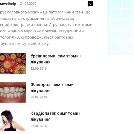
xwelhelp
-
21.04.2020
0
рус головного мозку – це патологічний стан, що
никає на тлі отримання тієї або іншої за
ецифікою травми голови. Струс мозку, симптоми
ого жодною мірою не повязані із судинними
тологіями, супроводжується раптовим
орушенням функцій мозку.
Уреаплазма: симптоми і
лікування
12.09.2018
Флюороз: симптоми і
лікування
20.04.2020
Кардіопатія: симптоми і
лікування
23.04.2018