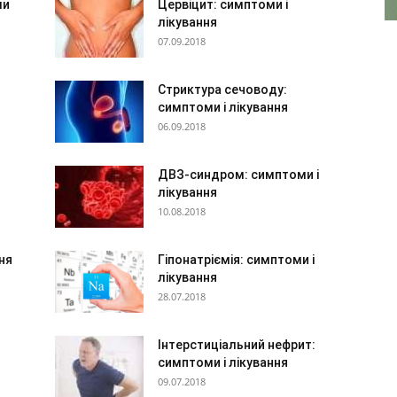
ми
Цервіцит: симптоми і
лікування
07.09.2018
Стриктура сечоводу:
симптоми і лікування
06.09.2018
ДВЗ-синдром: симптоми і
лікування
10.08.2018
ння
Гіпонатріємія: симптоми і
лікування
28.07.2018
Інтерстиціальний нефрит:
симптоми і лікування
09.07.2018