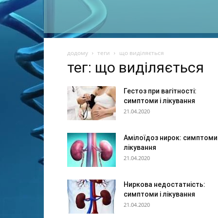
додому
теги
що виділяється
тег: що виділяється
Гестоз при вагітності:
симптоми і лікування
21.04.2020
Амілоїдоз нирок: симптоми 
лікування
21.04.2020
Ниркова недостатність:
симптоми і лікування
21.04.2020