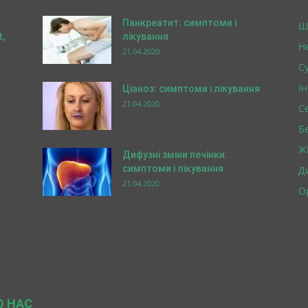
Панкреатит: симптоми і
Ш
,
лікування
Н
21.04.2020
Су
І
Ціаноз: симптоми і лікування
21.04.2020
С
Б
Ж
Дифузні зміни печінки:
симптоми і лікування
Д
21.04.2020
О
О НАС