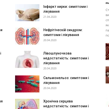
ma
Інфаркт нирки: симптоми і
Ст
лікування
ви
21.04.2020
сп
як
ми
Нефрітіческій синдром:
па
симптоми і лікування
п
20.04.2020
і
Лівошлуночкова
недостатність: симптоми і
лікування
20.04.2020
Сальмонельоз: симптоми і
лікування
20.04.2020
ня
Хронічна серцева
недостатність: симптоми і