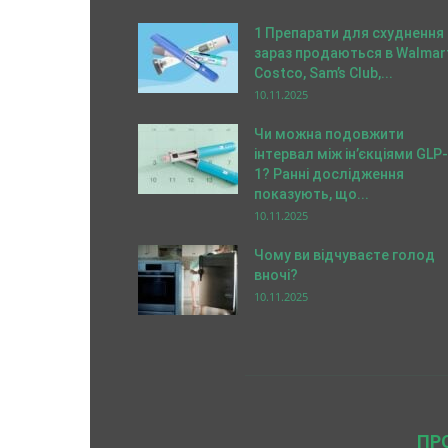
1 Препарати для схуднення
зараз продаються в Walmart
Costco, Sam’s Club,...
10.11.2025
Чи можна подовжити
інтервал між ін’єкціями GLP-
1? Ранні дослідження
показують, що...
10.11.2025
Чому ви відчуваєте голод
вночі?
10.11.2025
ПР