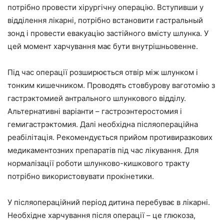
потрібно провести хірургічну операцію. Вступивши у
відділення лікарні, потрібно встановити гастральный
зонд і провести евакуацію застійного вмісту шлунка. У
цей момент харчування має бути внутрішньовенне.
Під час операції розширюється отвір між шлунком і
тонким кишечником. Проводять стовбурову ваготомію з
гастрэктомией антрального шлункового відділу.
Альтернативні варіанти – гастроэнтеростомия і
гемигастрэктомия. Далі необхідна післяопераційна
реабілітація. Рекомендується прийом противиразкових
медикаментозних препаратів під час лікування. Для
нормалізації роботи шлунково-кишкового тракту
потрібно використовувати прокінетики.
У післяопераційний період дитина перебуває в лікарні.
Необхідне харчування після операції – це глюкоза,