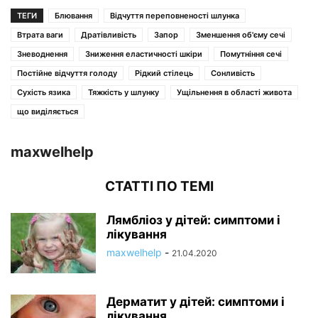
ТЕГИ
Блювання
Відчуття переповненості шлунка
Втрата ваги
Дратівливість
Запор
Зменшення об'єму сечі
Зневоднення
Зниження еластичності шкіри
Помутніння сечі
Постійне відчуття голоду
Рідкий стілець
Сонливість
Сухість язика
Тяжкість у шлунку
Ущільнення в області живота
що виділяється
maxwelhelp
СТАТТІ ПО ТЕМІ
Лямбліоз у дітей: симптоми і
лікування
maxwelhelp
-
21.04.2020
Дерматит у дітей: симптоми і
лікування