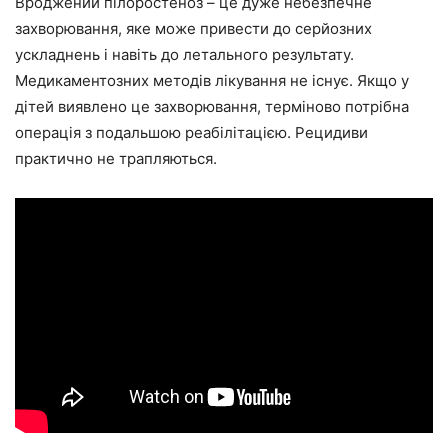
Вроджений пілоростеноз – це дуже небезпечне
захворювання, яке може привести до серйозних
ускладнень і навіть до летального результату.
Медикаментозних методів лікування не існує. Якщо у
дітей виявлено це захворювання, терміново потрібна
операція з подальшою реабілітацією. Рецидиви
практично не трапляються.