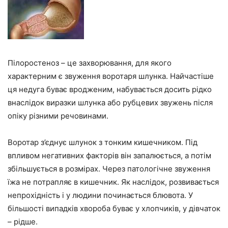
Пілоростеноз – це захворювання, для якого
характерним є звуження воротаря шлунка. Найчастіше
ця недуга буває вродженим, набувається досить рідко
внаслідок виразки шлунка або рубцевих звужень після
опіку різними речовинами.
Воротар з’єднує шлунок з тонким кишечником. Під
впливом негативних факторів він запалюється, а потім
збільшується в розмірах. Через патологічне звуження
їжа не потрапляє в кишечник. Як наслідок, розвивається
непрохідність і у людини починається блювота. У
більшості випадків хвороба буває у хлопчиків, у дівчаток
– рідше.