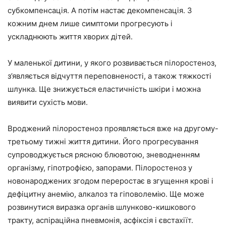
субкомпенсація. А потім настає декомпенсація. З
кожним днем лише симптоми прогресують і
ускладнюють життя хворих дітей.
У маленької дитини, у якого розвивається пілоростеноз,
з’являється відчуття переповненості, а також тяжкості
шлунка. Ще знижується еластичність шкіри і можна
виявити сухість мови.
Вроджений пілоростеноз проявляється вже на другому-
третьому тижні життя дитини. Його прогресування
супроводжується рясною блювотою, зневодненням
організму, гіпотрофією, запорами. Пілоростеноз у
новонароджених згодом переростає в згущення крові і
дефіцитну анемію, алкалоз та гіповолемію. Ще може
розвинутися виразка органів шлунково-кишкового
тракту, аспіраційна пневмонія, асфіксія і євстахіїт.