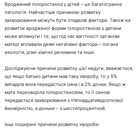
Вроджений пілоростеноз у дітей – це багатогранна
патологія. Найчастіше причиною розвитку
захворювання можуть бути спадкові фактори. Також на
розвиток вродженої форми пілоростеноза у дитини
може вплинути і те, що під час вагітності організм
матері впливали деякі негативні фактори – погана
екологія, різні хімічні речовини та інше.
Досліджуючи причини розвитку цієї недуги, вважається,
що якщо батько дитини мав таку хворобу, то у 5%
випадків вона передасться сина і в 2% дочки. Якщо ж
мати перехворіла пілоростенозом, то її синові
передасться захворювання з п’ятнадцативідсоткової
ймовірністю, а доньки – з шестипроцентной.
Інші поширені причини розвитку хвороби: