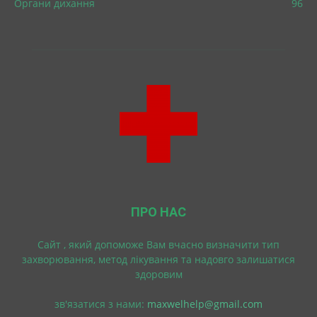
Органи дихання
96
ПРО НАС
Cайт , який допоможе Вам вчасно визначити тип
захворювання, метод лікування та надовго залишатися
здоровим
зв'язатися з нами:
maxwelhelp@gmail.com