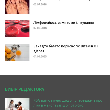
06.07.2018
Лімфолейкоз: симптоми і лікування
02.09.2018
Занадто багато корисного: Вітамін C і
діарея
01.09.2025
ВИБІР РЕДАКТОРА
FDA змінює курс щодо попереджень про
ліки в менопаузі: що потрібно...