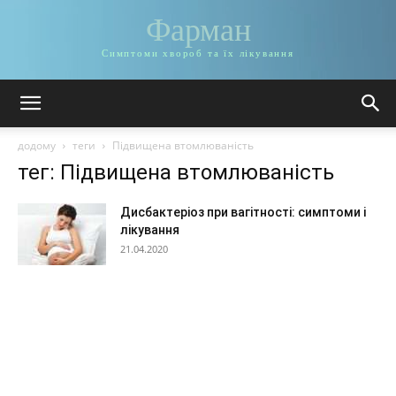
Фарман
Симптоми хвороб та їх лікування
додому
теги
Підвищена втомлюваність
тег: Підвищена втомлюваність
Дисбактеріоз при вагітності: симптоми і
лікування
21.04.2020