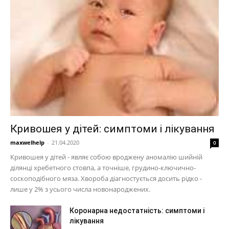
Кривошея у дітей: симптоми і лікування
maxwelhelp
-
21.04.2020
0
Кривошея у дітей - являє собою вроджену аномалію шийній
ділянці хребетного стовпа, а точніше, грудино-ключично-
соскоподібного мяза. Хвороба діагностується досить рідко -
лише у 2% з усього числа новонароджених.
Коронарна недостатність: симптоми і
лікування